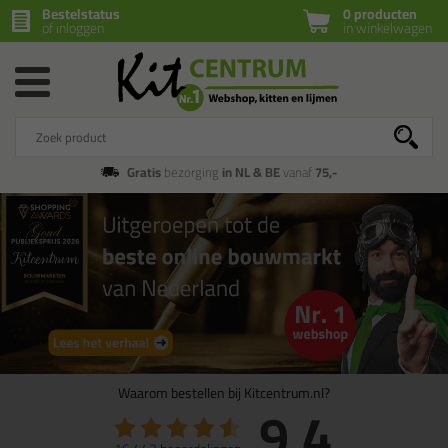
Bestelstatus
0 producten
of inloggen
in winkelwagen
Gratis
bezorging
in NL & BE
vanaf
75,-
Waarom bestellen bij Kitcentrum.nl?
9.4