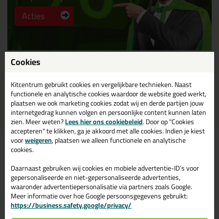
Acties
Cookies
Tips en tricks
Kitcentrum gebruikt cookies en vergelijkbare technieken. Naast
functionele en analytische cookies waardoor de website goed werkt,
Hulp bij je klus
plaatsen we ook marketing cookies zodat wij en derde partijen jouw
internetgedrag kunnen volgen en persoonlijke content kunnen laten
zien. Meer weten?
Lees hier ons cookiebeleid
. Door op "Cookies
accepteren" te klikken, ga je akkoord met alle cookies. Indien je kiest
Kit kopen doe je online
voor
weigeren
, plaatsen we alleen functionele en analytische
cookies.
bij Kitcentrum.nl
Daarnaast gebruiken wij cookies en mobiele advertentie-ID’s voor
gepersonaliseerde en niet-gepersonaliseerde advertenties,
waaronder advertentiepersonalisatie via partners zoals Google.
Kit kopen doe je bij Kitcentrum.nl -
Meer informatie over hoe Google persoonsgegevens gebruikt:
alles snel geleverd uit voorraad - Al
https://business.safety.google/privacy/
je kit en lijm bestel je eenvoudig bij
Kitcentrum.nl