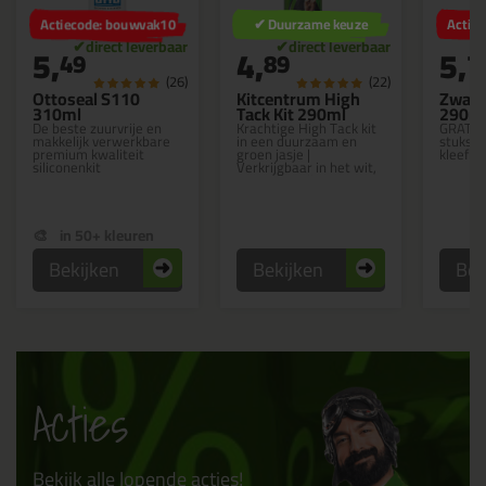
Actiecode: bouwvak10
✔ Duurzame keuze
Actie
5,
4,
5,
49
89
7
(26)
(22)
Ottoseal S110
Kitcentrum High
Zwalu
310ml
Tack Kit 290ml
290m
De beste zuurvrije en
Krachtige High Tack kit
GRATIS 
makkelijk verwerkbare
in een duurzaam en
stuks. 
premium kwaliteit
groen jasje |
kleefkr
siliconenkit
Verkrijgbaar in het wit,
zwart en grijs!
in 50+ kleuren
Bekijken
Bekijken
Bek
Acties
Bekijk alle lopende acties!