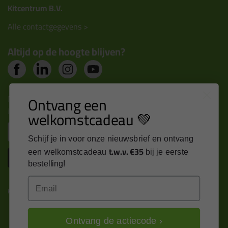
Kitcentrum B.V.
Alle contactgegevens >
Altijd op de hoogte blijven?
Ontvang een
Nieuws, tips en exclusieve deals rechtstreeks in je
inbox
welkomstcadeau 💚
Email
Schijf je in voor onze nieuwsbrief en ontvang
t.w.v. €35
een welkomstcadeau
bij je eerste
Inschrijven
bestelling!
Email
Kitcentrum is trots op:
Ontvang de actiecode ›