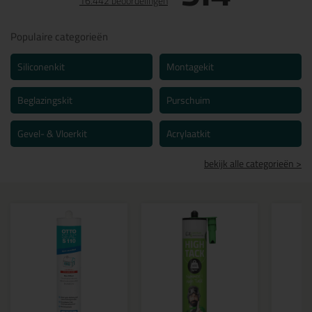
16.442 beoordelingen
Populaire categorieën
Siliconenkit
Montagekit
Beglazingskit
Purschuim
Gevel- & Vloerkit
Acrylaatkit
bekijk alle categorieën >