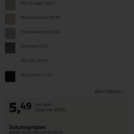
Mat Vintage C8427
Mat Zandsteen C8165
Transparantgrijs C284
Antraciet C376
Mat Wit C6919
Mat Zwart C7112
alle 47 kleuren >
5,
49
per stuk
(
6,
64
incl. BTW )
Volumeprijzen
(geldig bij alle kleurcombinaties)