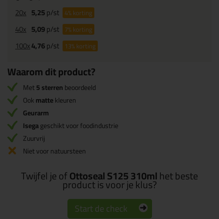
20x
5,25
p/st
4%
korting
40x
5,09
p/st
7%
korting
100x
4,76
p/st
13%
korting
Waarom dit product?
Met
5 sterren
beoordeeld
Ook
matte
kleuren
Geurarm
Isega
geschikt voor foodindustrie
Zuurvrij
Niet voor natuursteen
Twijfel je of
Ottoseal S125 310ml
het beste
product is voor je klus?
Start de check