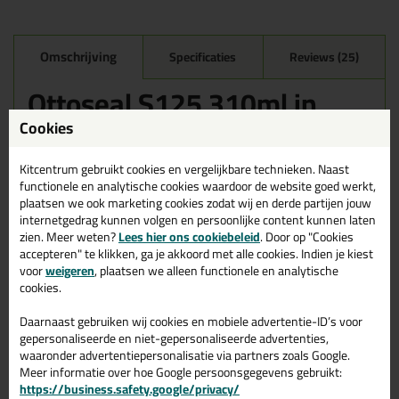
Omschrijving
Specificaties
Reviews (25)
Ottoseal S125 310ml in
Mat Sneeuwwit C6832
Cookies
Zoek je kit in een specifieke kleur? Gevonden! Deze sanitairkit
Ottoseal S125 310ml in de kleur Mat Sneeuwwit C6832 is te
Kitcentrum gebruikt cookies en vergelijkbare technieken. Naast
gebruiken voor verschillende toepassingen. Een duurzame en
functionele en analytische cookies waardoor de website goed werkt,
veelzijdige kit welke makkelijk te verwerken is. Perfect als je een
plaatsen we ook marketing cookies zodat wij en derde partijen jouw
bijpassende kleur zoekt met gegarandeerd een topresultaat.
internetgedrag kunnen volgen en persoonlijke content kunnen laten
Bestel de Ottoseal S125 310ml in kleur Mat Sneeuwwit C6832
zien. Meer weten?
Lees hier ons cookiebeleid
. Door op "Cookies
vandaag nog! Op voorraad en op werkdagen besteld = morgen in
accepteren" te klikken, ga je akkoord met alle cookies. Indien je kiest
huis.
voor
weigeren
, plaatsen we alleen functionele en analytische
cookies.
Wil je meer weten over de toepassing en kenmerken van dit
product?
Lees alles over dit product >
Daarnaast gebruiken wij cookies en mobiele advertentie-ID’s voor
gepersonaliseerde en niet-gepersonaliseerde advertenties,
Tips & tricks voor Ottoseal S125
waaronder advertentiepersonalisatie via partners zoals Google.
Meer informatie over hoe Google persoonsgegevens gebruikt:
310ml
https://business.safety.google/privacy/