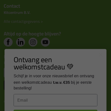
Contact
Kitcentrum B.V.
Alle contactgegevens >
Altijd op de hoogte blijven?
Nieuws, tips en exclusieve deals rechtstreeks in je
Ontvang een
inbox
welkomstcadeau 💚
Email
Schijf je in voor onze nieuwsbrief en ontvang
t.w.v. €35
een welkomstcadeau
bij je eerste
Inschrijven
bestelling!
Email
Kitcentrum is trots op: