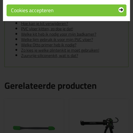
In de volgende blogs wordt dit product gebruikt:
De badkamer kitten? Lees hier hoe!
Cookies accepteren
Gietvloer kitten, zo doe je dat!
Hoe kan je een (kunststof) binnenkozijn afkitten?
Hoe kan je kit verwijderen?
PVC vloer kitten, zo doe je dat!
Welke kit heb ik nodig voor mijn badkamer?
Welke lijm gebruik ik voor mijn PVC vloer?
Welke Otto primer heb ik nodig?
Zo kies je welke plintenkit je moet gebruiken!
Zuurvrije siliconenkit, wat is dat?
Gerelateerde producten