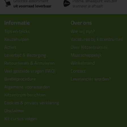
Grootste assortiment
PostNL afhaalpunt: kies zelf
uit voorraad leverbaar
wanneer je afhaalt
Informatie
Over ons
Tips en tricks
Wie wij zijn?
Keuzehulpen
Vacatures bij kitcentrum.nl
Acties
Over Kitcentrum.nl
Levertijd & Bezorging
Maatschappelijk
Retourneren & Annuleren
Winkelmand
Veel gestelde vragen (FAQ)
Contact
Bestelprocedure
Leverancier worden?
Algemene voorwaarden
Kitcentrum berichten
Cookies & privacy verklaring
Disclaimer
Kit cursus volgen