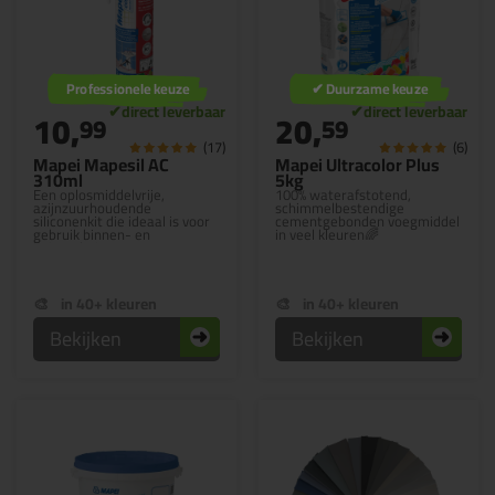
Professionele keuze
✔ Duurzame keuze
10,
20,
99
59
(17)
(6)
Mapei Mapesil AC
Mapei Ultracolor Plus
310ml
5kg
Een oplosmiddelvrije,
100% waterafstotend,
azijnzuurhoudende
schimmelbestendige
siliconenkit die ideaal is voor
cementgebonden voegmiddel
gebruik binnen- en
in veel kleuren🌈
buitenshuis
in 40+ kleuren
in 40+ kleuren
Bekijken
Bekijken