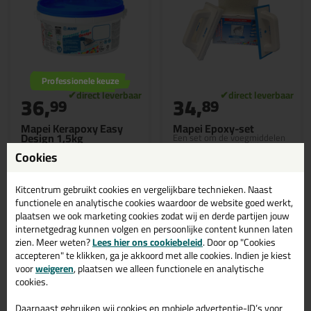
Professionele keuze
36,
34,
99
89
Mapei Kerapoxy Easy
Mapei Epoxy-set
Design 1,5kg
Een set om de voegmiddelen
van Mapei gemakkelijk aan te
Een gemakkelijk aan te
Cookies
brengen
brengen epoxy voegmiddel in
een handige kleine verpakking
Kitcentrum gebruikt cookies en vergelijkbare technieken. Naast
functionele en analytische cookies waardoor de website goed werkt,
plaatsen we ook marketing cookies zodat wij en derde partijen jouw
internetgedrag kunnen volgen en persoonlijke content kunnen laten
Bekijken
Bekijken
zien. Meer weten?
Lees hier ons cookiebeleid
. Door op "Cookies
accepteren" te klikken, ga je akkoord met alle cookies. Indien je kiest
voor
weigeren
, plaatsen we alleen functionele en analytische
cookies.
Daarnaast gebruiken wij cookies en mobiele advertentie-ID’s voor