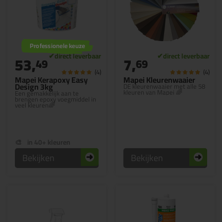
Professionele keuze
53,
7,
49
69
(4)
(4)
Mapei Kerapoxy Easy
Mapei Kleurenwaaier
Design 3kg
DE kleurenwaaier met alle 58
kleuren van Mapei 🌈
Een gemakkelijk aan te
brengen epoxy voegmiddel in
veel kleuren🌈
in 40+ kleuren
Bekijken
Bekijken