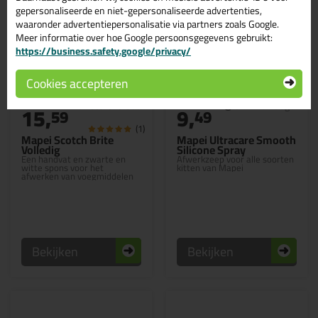
gepersonaliseerde en niet-gepersonaliseerde advertenties,
waaronder advertentiepersonalisatie via partners zoals Google.
Meer informatie over hoe Google persoonsgegevens gebruikt:
https://business.safety.google/privacy/
Cookies accepteren
15,
9,
59
49
(1)
Mapei Scotch Brite
Mapei Ultracare Smooth
Volledig
Silicone Spray
Een handvat en zwarte en
Afwerkzeep voor alle soorten
witte spons voor het
kitten van Mapei
afwerken van voegmiddelen
Bekijken
Bekijken