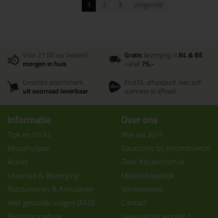
1
2
3
Volgende
Voor 21:00 uur besteld
Gratis
bezorging in
NL & BE
morgen in huis
vanaf
75,-
Grootste assortiment
PostNL afhaalpunt: kies zelf
uit voorraad leverbaar
wanneer je afhaalt
Informatie
Over ons
Tips en tricks
Wie wij zijn?
Keuzehulpen
Vacatures bij kitcentrum.nl
Acties
Over Kitcentrum.nl
Levertijd & Bezorging
Maatschappelijk
Retourneren & Annuleren
Winkelmand
Veel gestelde vragen (FAQ)
Contact
Bestelprocedure
Leverancier worden?