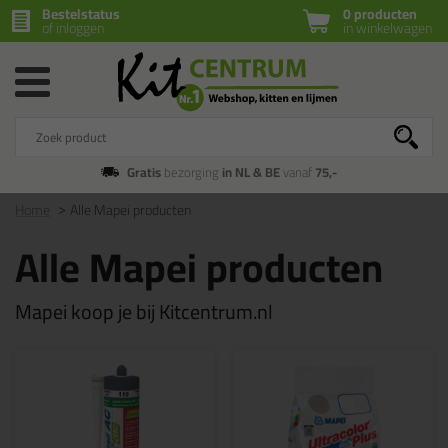
Bestelstatus
0 producten
of inloggen
in winkelwagen
Gratis
bezorging
in NL & BE
vanaf
75,-
Home
Alle Mapei producten
Alle Mapei producten
Mapei koop je bij Kitcentrum.nl