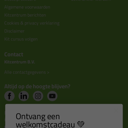
Algemene voorwaarden
Kitcentrum berichten
Cookies & privacy verklaring
Disclaimer
Kit cursus volgen
Contact
Kitcentrum B.V.
Alle contactgegevens >
Altijd op de hoogte blijven?
Nieuws, tips en exclusieve deals rechtstreeks in je
Ontvang een
inbox
welkomstcadeau 💚