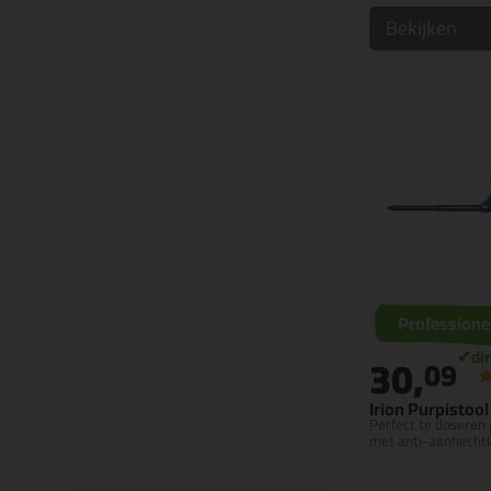
Bekijken
Professione
30,
09
Irion Purpistool
Perfect te doseren 
met anti-aanhecht