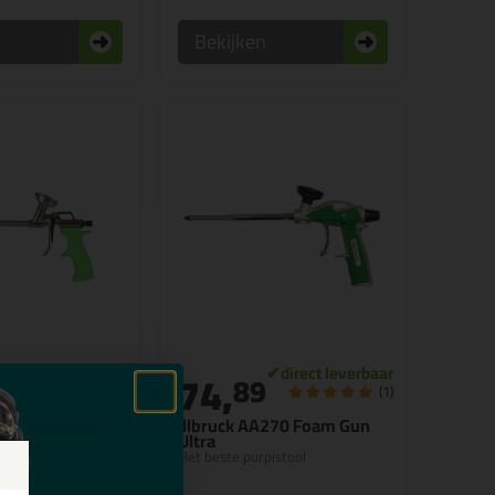
n
Bekijken
74,
9
89
(1)
(1)
232 Purpistool
illbruck AA270 Foam Gun
Ultra
aliteit!
Het beste purpistool