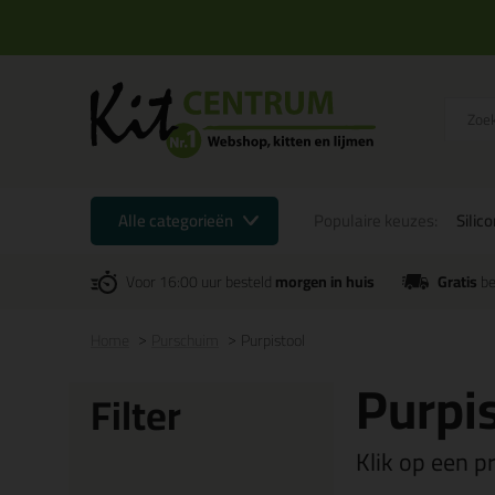
Alle categorieën
Populaire keuzes:
Silic
Voor 16:00 uur besteld
morgen in huis
Gratis
be
Home
Purschuim
Purpistool
Purpi
Filter
Klik op een p