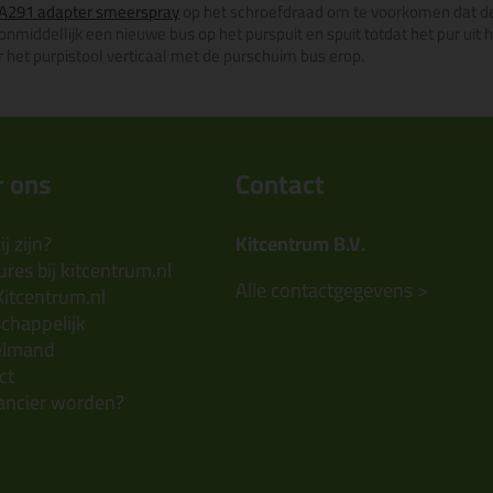
A291 adapter smeerspray
op het schroefdraad om te voorkomen dat de b
onmiddellijk een nieuwe bus op het purspuit en spuit totdat het pur uit 
het purpistool verticaal met de purschuim bus erop.
 ons
Contact
j zijn?
Kitcentrum B.V.
res bij kitcentrum.nl
Alle contactgegevens >
Kitcentrum.nl
chappelijk
elmand
ct
ancier worden?