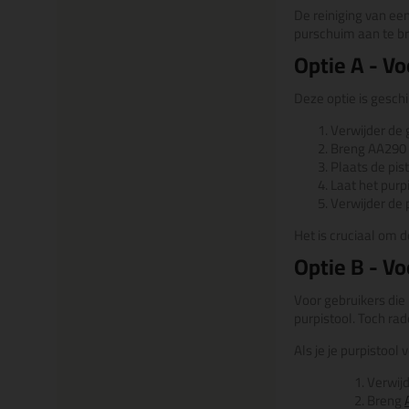
De reiniging van een
purschuim aan te b
Optie A - Vo
Deze optie is gesch
Verwijder de 
Breng AA290 r
Plaats de pist
Laat het purp
Verwijder de 
Het is cruciaal om 
Optie B - V
Voor gebruikers die 
purpistool. Toch ra
Als je je purpistool
Verwijd
Breng