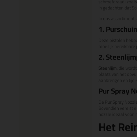
schroefdraad (zoals
in gedachten dat So
In ons assortiment v
1. Purschui
Deze pistolen hebb
moeilijk bereikbare 
2. Steenlijm
Steenlijm
, die word
plaats van het opvu
aanbrengen en tijd 
Pur Spray N
De Pur Spray Nozzle 
Bovendien vereist ee
nozzle ideaal voor i
Het Rei