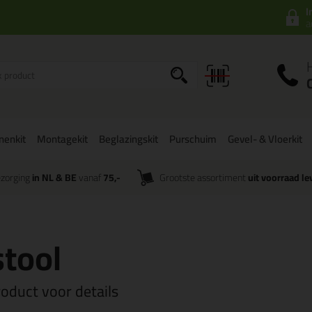
I
a
onenkit
Montagekit
Beglazingskit
Purschuim
Gevel- & Vloerkit
zorging
in NL & BE
vanaf
75,-
Grootste assortiment
uit voorraad le
stool
roduct voor details