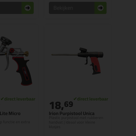
n
Bekijken
18,
9
69
 Lite Micro
Irion Purpistool Unica
Plastic purpistool met rubberen
p functie en extra
handvat | Ideaal voor kleine
klusjes