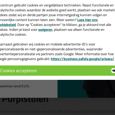
een
cadeau 💚
tcentrum gebruikt cookies en vergelijkbare technieken. Naast functionele en
alytische cookies waardoor de website goed werkt, plaatsen we ook market
Bekijken
Bekijke
okies zodat wij en derde partijen jouw internetgedrag kunnen volgen en
rsoonlijke content kunnen laten zien. Meer weten?
Lees hier ons
e nieuwsbrief en ontvang een
okiebeleid
. Door op "Cookies accepteren" te klikken, ga je akkoord met alle
v. €35,-
bij je eerste bestelling!
okies. Indien je kiest voor
weigeren
, plaatsen we alleen functionele en
alytische cookies.
1
2
Volgende
arnaast gebruiken wij cookies en mobiele advertentie-ID’s voor
ool kopen? Alle Purpistolen m
personaliseerde en niet-gepersonaliseerde advertenties, waaronder
vertentiepersonalisatie via partners zoals Google. Meer informatie over hoe
ogle persoonsgegevens gebruikt:
https://business.safety.google/privacy/
stool
 de actiecode ›
Cookies accepteren
 wil geen cadeau
n je aan het juiste adres voor de aanschaf van hoogwaardige purpistolen,
n alle informatie die je nodig hebt.
j aankoop vanaf €125,-
 Purpistolen
et een overzicht van de verschillende soorten purpistolen die beschik