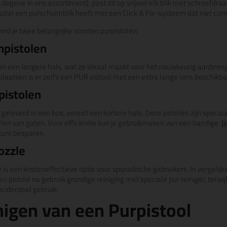
 degene in ons assortiment), past dit op vrijwel elk blik met schroefdr
udal een purschuimblik heeft met een Click & Fix-systeem dat niet com
ind je twee belangrijke soorten purpistolen:
mpistolen
en een langere hals, wat ze ideaal maakt voor het nauwkeurig aanbre
plaatsen is er zelfs een PUR pistool met een extra lange lans beschikba
pistolen
t geleverd in een bus, vereist een kortere hals. Deze pistolen zijn speci
llen van gaten. Voor efficiëntie kun je gebruikmaken van een handige
l
kunt besparen.
ozzle
is een kosteneffectieve optie voor sporadische gebruikers. In vergelijki
n pistool na gebruik grondige reiniging met speciale pur reiniger, terwijl
ncidenteel gebruik.
nigen van een Purpistool