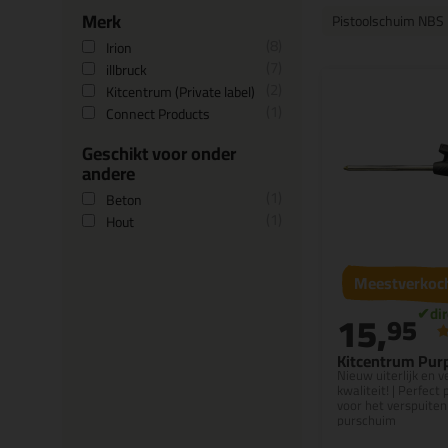
Merk
Pistoolschuim NBS
8
Irion
7
illbruck
2
Kitcentrum (Private label)
1
Connect Products
Geschikt voor onder
andere
1
Beton
1
Hout
Meestverkoc
15,
95
Kitcentrum Purp
Nieuw uiterlijk en 
kwaliteit! | Perfect 
voor het verspuiten
purschuim