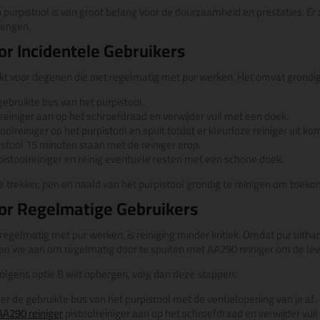
 purpistool is van groot belang voor de duurzaamheid en prestaties. Er z
rengen.
or Incidentele Gebruikers
ikt voor degenen die niet regelmatig met pur werken. Het omvat grondige
gebruikte bus van het purpistool.
einiger aan op het schroefdraad en verwijder vuil met een doek.
oolreiniger op het purpistool en spuit totdat er kleurloze reiniger uit kom
istool 15 minuten staan met de reiniger erop.
pistoolreiniger en reinig eventuele resten met een schone doek.
de trekker, pen en naald van het purpistool grondig te reinigen om toe
oor Regelmatige Gebruikers
regelmatig met pur werken, is reiniging minder kritiek. Omdat pur uithardt
den we aan om regelmatig door te spuiten met AA290 reiniger om de le
 volgens optie B wilt opbergen, volg dan deze stappen:
er de gebruikte bus van het purpistool met de ventielopening van je af.
AA290 reiniger
pistoolreiniger aan op het schroefdraad en verwijder vui