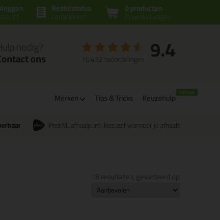
nloggen
Bestelstatus
0 producten
ccount
controleren
in winkelwagen
9.4
Hulp nodig?
Contact ons
16.432 beoordelingen
Merken
Tips & Tricks
Keuzehulp
verbaar
PostNL afhaalpunt: kies zelf wanneer je afhaalt
18 resultaten, gesorteerd op