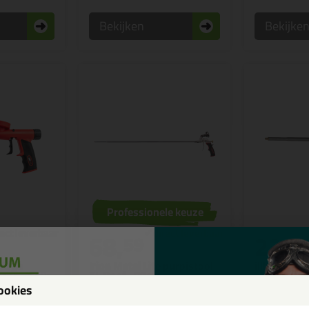
Bekijken
Bekijke
Professionele keuze
68,
23,
59
9
 Ergo
Irion Metal Lite purpistool
illbruck AA
XL Roof - 80cm
n plastic | De
Een illbruck kw
Ideaal voor het aanbrengen van
ookies
(lijm)schuim op daken of moeilijk
bereikbare plekken