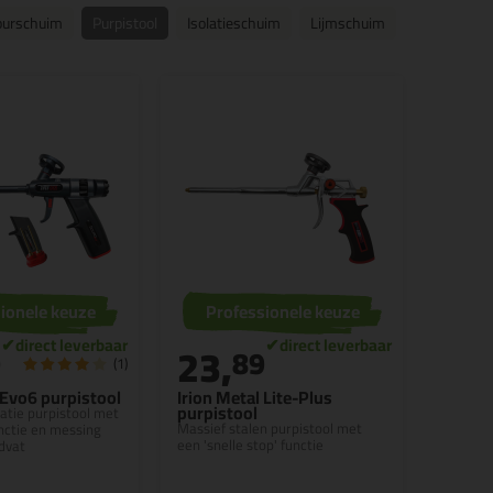
purschuim
Purpistool
Isolatieschuim
Lijmschuim
ionele keuze
Professionele keuze
23,
9
89
(1)
 Evo6 purpistool
Irion Metal Lite-Plus
purpistool
tie purpistool met
Massief stalen purpistool met
nctie en messing
een 'snelle stop' functie
dvat