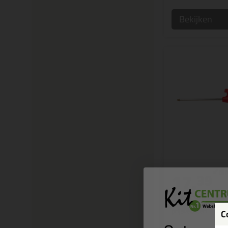
Bekijken
17,
39
Irion Purpistool
Simpel purpistool va
prijsvechter!
C