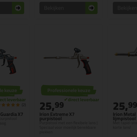
Bekijken
Bekijke
le keuze
Professionele keuze
25,
25,
99
9
(2)
 Guardia X7
Irion Extreme X7
Irion Metal
purpistool
lijmpistool
purpistool
Purpistool met een flexibele lans |
Met rapid-sto
laag
Speciaal voor moeilijk bereikbare
korte lans!
plekken