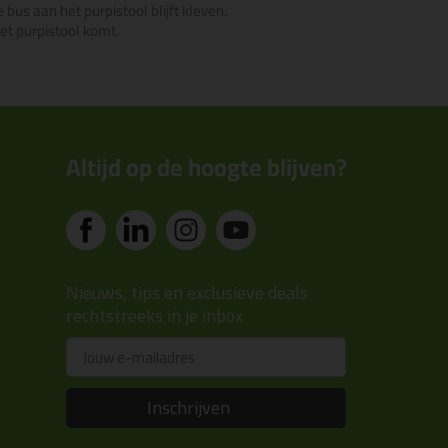
us aan het purpistool blijft kleven.
het purpistool komt.
Altijd op de hoogte blijven?
Nieuws, tips en exclusieve deals
rechtstreeks in je inbox
Email
Inschrijven