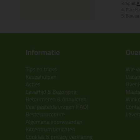
Spuit
A
Plaats 
Bewaar 
Informatie
Over
Tips en tricks
Wie wi
Keuzehulpen
Vacatu
Acties
Over 
Levertijd & Bezorging
Maats
Retourneren & Annuleren
Wink
Veel gestelde vragen (FAQ)
Conta
Bestelprocedure
Lever
Algemene voorwaarden
Kitcentrum berichten
Cookies & privacy verklaring