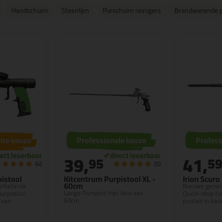
Handschuim
Steenlijm
Purschuim reinigers
Brandwerende 
hte keuze
Professionele keuze
Profess
39,
41,
95
5
(4)
(5)
istool
Kitcentrum Purpistool XL -
Irion Scuro
60cm
verbeterde
Nieuwe genera
Lange Purspuit met lans van
purpistool
Quick-stop fu
60cm
 van
punten in han