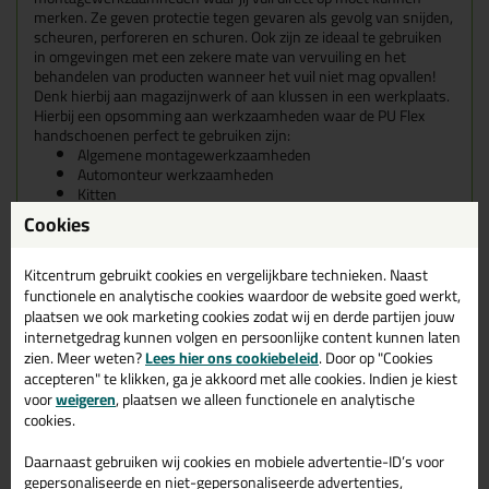
merken.
Ze geven protectie tegen gevaren als gevolg van snijden,
scheuren, perforeren en schuren.
Ook zijn ze ideaal te gebruiken
in omgevingen met een zekere mate van vervuiling en het
behandelen van producten wanneer het vuil niet mag opvallen!
Denk hierbij aan magazijnwerk of aan klussen in een werkplaats.
Hierbij een opsomming aan werkzaamheden waar de PU Flex
handschoenen perfect te gebruiken zijn:
Algemene montagewerkzaamheden
Automonteur werkzaamheden
Kitten
Lijmen
Cookies
Schilderen
Olieën
Waxen
Kitcentrum gebruikt cookies en vergelijkbare technieken. Naast
etc...
functionele en analytische cookies waardoor de website goed werkt,
plaatsen we ook marketing cookies zodat wij en derde partijen jouw
Kenmerken
internetgedrag kunnen volgen en persoonlijke content kunnen laten
Polyurethaan-coating op palm en de vingers
zien. Meer weten?
Lees hier ons cookiebeleid
. Door op "Cookies
Nylon drager (13 gauge)
accepteren" te klikken, ga je akkoord met alle cookies. Indien je kiest
Naadloze handschoen
voor
weigeren
, plaatsen we alleen functionele en analytische
Elastisch gebreid polsmanchet
cookies.
Goede vingergevoeligheid en flexibiliteit
Ademende rugzijde
Daarnaast gebruiken wij cookies en mobiele advertentie-ID’s voor
Goede grip bij droge werkzaamheden
gepersonaliseerde en niet-gepersonaliseerde advertenties,
Ideaal voor gebruik in omgevingen met een zekere mate