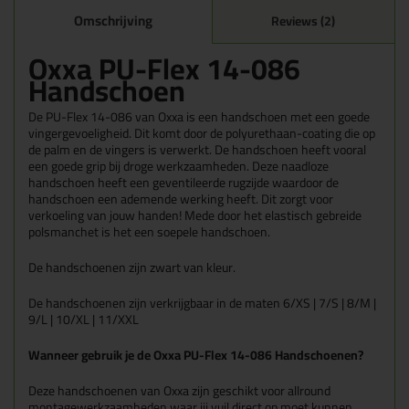
Omschrijving
Reviews (2)
Oxxa PU-Flex 14-086
Handschoen
De PU-Flex 14-086 van Oxxa is een handschoen met een goede
vingergevoeligheid. Dit komt door de polyurethaan-coating die op
de palm en de vingers is verwerkt. De handschoen heeft vooral
een goede grip bij droge werkzaamheden. Deze naadloze
handschoen heeft een geventileerde rugzijde waardoor de
handschoen een ademende werking heeft. Dit zorgt voor
verkoeling van jouw handen! Mede door het elastisch gebreide
polsmanchet is het een soepele handschoen.
De handschoenen zijn zwart van kleur.
De handschoenen zijn verkrijgbaar in de maten 6/XS | 7/S | 8/M |
9/L | 10/XL | 11/XXL
Wanneer gebruik je de Oxxa PU-Flex 14-086
Handschoenen
?
Deze handschoenen van Oxxa zijn geschikt voor allround
montagewerkzaamheden waar jij vuil direct op moet kunnen