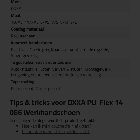
Merk
OXXA
Maat
10/XL, 11/XXL, 6/XS, 7/S, 8/M, 9/L
Coating materiaal
Polyurethaan
Kenmerk handschoen
Elastisch, Goede grip, Naadloos, Ventilerende rugzijde,
Vingergevoelig
Te gebruiken voor onder andere
Auto-industrie, Kitten, verven & stucen, Montagewerk,
Omgevingen met een zekere mate van vervuiling
Type coating
Palm gecoat, Vinger gecoat
Tips & tricks voor OXXA PU-Flex 14-
086 Werkhandschoen
In de volgende blogs wordt dit product gebruikt:
Hoe kan ik mijn douchedrain afkitten?
Lijmresten verwijderen, zo doe je dat!