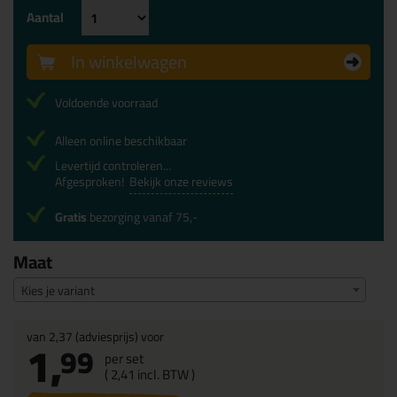
Aantal
In winkelwagen
Voldoende voorraad
Alleen online beschikbaar
Levertijd controleren...
Afgesproken!
Bekijk onze reviews
Gratis
bezorging vanaf 75,-
Maat
Kies je variant
van
2,37
(adviesprijs) voor
1,
99
per set
(
2,
41
incl. BTW )