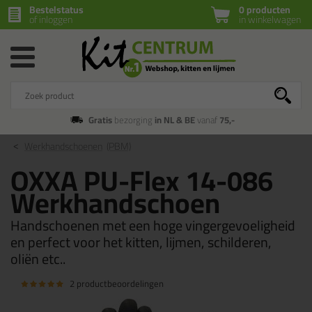
Bestelstatus
0 producten
of inloggen
in winkelwagen
Gratis
bezorging
in NL & BE
vanaf
75,-
Werkhandschoenen
(PBM)
OXXA PU-Flex 14-086
Werkhandschoen
Handschoenen met een hoge vingergevoeligheid
en perfect voor het kitten, lijmen, schilderen,
oliën etc..
2 productbeoordelingen