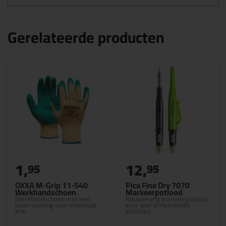
Gerelateerde producten
1,
12,
95
95
OXXA M-Grip 11-540
Pica Fine Dry 7070
Werkhandschoen
Markeerpotlood
Werkhandschoen met een
Nauwkeurig markeerpotlood
latex-coating voor maximale
voor veel verschillende
grip
situaties