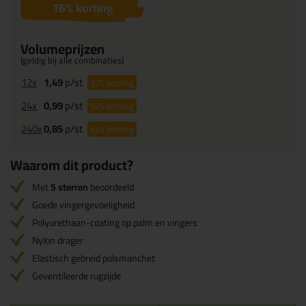
16
% korting
Volumeprijzen
(geldig bij alle combinaties)
12x
1,49
p/st
37%
korting
24x
0,99
p/st
58%
korting
240x
0,85
p/st
64%
korting
Waarom dit product?
Met
5 sterren
beoordeeld
Goede vingergevoeligheid
Polyurethaan-coating op palm en vingers
Nylon drager
Elastisch gebreid polsmanchet
Geventileerde rugzijde