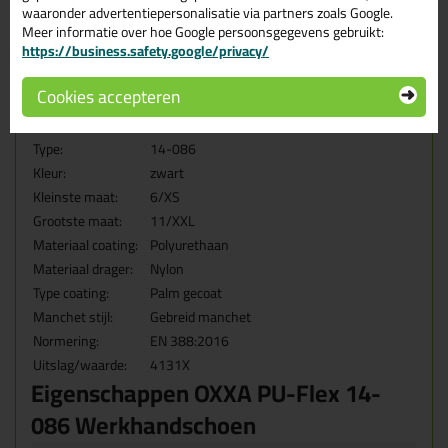
waaronder advertentiepersonalisatie via partners zoals Google.
van vervuiling en het behandelen van producten wanneer
Meer informatie over hoe Google persoonsgegevens gebruikt:
het vuil niet mag opvallen
Kleur: zwart⚫
https://business.safety.google/privacy/
Details
Cookies accepteren
Model:
PU-Flex
Type:
14-086
Kleur:
zwart
Kleinste maat:
6/XS
Grootste maat:
11/XXL
Materiaal coating:
Polyurethaan
Materiaal drager:
Nylon
Type coating:
Palm gecoat
Manchet stijl:
Gebreid manchet
Normering:
EN 388:2016
Uitslag/waarde:
4131X
Eigenschappen OXXA PU-Flex 14-
086 Werkhandschoen