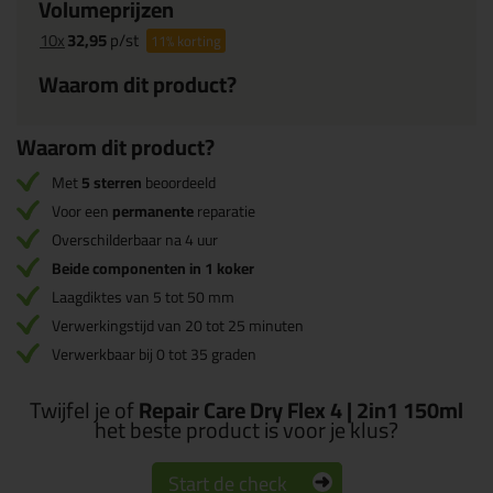
Volumeprijzen
10x
32,95
p/st
11%
korting
Waarom dit product?
Waarom dit product?
Met
5 sterren
beoordeeld
Voor een
permanente
reparatie
Overschilderbaar na 4 uur
Beide componenten in 1 koker
Laagdiktes van 5 tot 50 mm
Verwerkingstijd van 20 tot 25 minuten
Verwerkbaar bij 0 tot 35 graden
Twijfel je of
Repair Care Dry Flex 4 | 2in1 150ml
het beste product is voor je klus?
Start de check