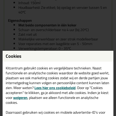
Inhoud: 150ml
Houdbaarheid: Zie etiket; bij opslag en vervoer tussen 5 en
40ºC
Eigenschappen
Met beide componenten in één koker
Schuur- en overschilderbaar na 4 uur (bij 20ºC)
Zakt niet uit
Makkelijke verwerkbaar en zeer strak modelleerbaar
Voor reparaties met een laagdikte van 5 - 50mm
Verwerkingstemperatuur: 0 - 35ºC
Verwerkingstijd: 20 - 25 minuten
Cookies
Krimpt niet
Ingebouwd mengcontrolesysteem
Gegarandeerde hechting van elk A-merk systeem
Kitcentrum gebruikt cookies en vergelijkbare technieken. Naast
Zuivere epoxy
functionele en analytische cookies waardoor de website goed werkt,
Onafhankelijk getest onder extreme condities
plaatsen we ook marketing cookies zodat wij en derde partijen jouw
internetgedrag kunnen volgen en persoonlijke content kunnen laten
Welk Repair Care Product is geschikt voor jouw klus?
zien. Meer weten?
Lees hier ons cookiebeleid
. Door op "Cookies
accepteren" te klikken, ga je akkoord met alle cookies. Indien je kiest
Maar is dit het juiste product voor je klus? Er zijn verschillende
voor
weigeren
, plaatsen we alleen functionele en analytische
factoren die ervoor kunnen zorgen dat een ander Repair Care
cookies.
product misschien beter geschikt is. Bekijk de tabel hieronder en
bepaal het zelf. Onder de tabel vind je alle Repair Care producten.
Daarnaast gebruiken wij cookies en mobiele advertentie-ID’s voor