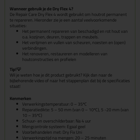
Wanneer gebruik je de Dry Flex 4?
De Repair Care Dry Flex 4 wordt gebruikt om houtrot permanent
te repareren. Hieronder zie je een aantal veelvoorkomende
situaties:
Het permanent repareren van beschadigd en rot hout van
o.a. kozijnen, deuren, trappen en meubels.
Het verlijmen en vullen van scheuren, noesten en (open)
verbindingen.
Het renoveren, restaureren en modelleren van
houtconstructies en profielen
Tip!💡
Wil je weten hoe je dit product gebruikt? Kijk dan naar de
bijbehorende video of naar het stappenplan dat bij de specificaties
staat!
Kenmerken
Verwerkingstemperatuur: 0 – 35ºC
Reparatiedikte:
5 – 50 mm (van 0 – 10
º
C), 5 -20 mm (van
10 – 35
º
C)
Schuur- en overschilderbaar: Na 4 uur
Mengcontrole systeem: Egaal geel
Voorbehandelen met: Dry Fix Uni
Verwerkingstijd na mengen: 20 – 25 minuten