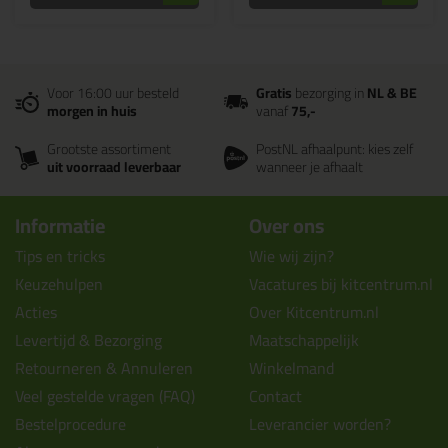
Voor 16:00 uur besteld
Gratis
bezorging in
NL & BE
morgen in huis
vanaf
75,-
Grootste assortiment
PostNL afhaalpunt: kies zelf
uit voorraad leverbaar
wanneer je afhaalt
Informatie
Over ons
Tips en tricks
Wie wij zijn?
Keuzehulpen
Vacatures bij kitcentrum.nl
Acties
Over Kitcentrum.nl
Levertijd & Bezorging
Maatschappelijk
Retourneren & Annuleren
Winkelmand
Veel gestelde vragen (FAQ)
Contact
Bestelprocedure
Leverancier worden?