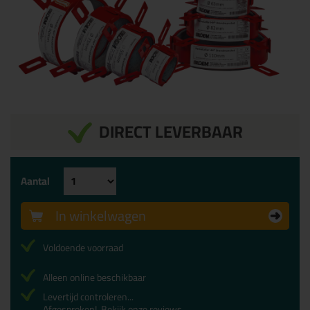
DIRECT LEVERBAAR
Aantal
In winkelwagen
Voldoende voorraad
Alleen online beschikbaar
Levertijd controleren...
Afgesproken!
Bekijk onze reviews