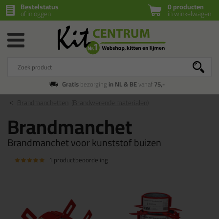
Bestelstatus
0 producten
of inloggen
in winkelwagen
Gratis
bezorging
in NL & BE
vanaf
75,-
Brandmanchetten
(Brandwerende materialen)
Brandmanchet
Brandmanchet voor kunststof buizen
1 productbeoordeling