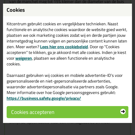
van de manchet mag tot 15% kleiner dan de diameter van de buis
zijn. Ondergronden dienen vlak te zijn. De lippen van de manchet
Cookies
worden met keilbouten, betonschroeven of spreidankers (M6)
strak tegen de wand of plafond aangetrokken. In flexibele
wanden met standaard gipsplaatschroeven door de volledig
Kitcentrum gebruikt cookies en vergelijkbare technieken. Naast
plaatdikte monteren. In Fernoboard met Fischer HM 5x37S
functionele en analytische cookies waardoor de website goed werkt,
hollewand pluggen monteren. Om rookdoorslag te voorkomen
plaatsen we ook marketing cookies zodat wij en derde partijen jouw
wordt de buis eerst rondom met
Fernocryl
afgekit.
internetgedrag kunnen volgen en persoonlijke content kunnen laten
zien. Meer weten?
Lees hier ons cookiebeleid
. Door op "Cookies
accepteren" te klikken, ga je akkoord met alle cookies. Indien je kiest
voor
weigeren
, plaatsen we alleen functionele en analytische
cookies.
Daarnaast gebruiken wij cookies en mobiele advertentie-ID’s voor
gepersonaliseerde en niet-gepersonaliseerde advertenties,
waaronder advertentiepersonalisatie via partners zoals Google.
Meer informatie over hoe Google persoonsgegevens gebruikt:
https://business.safety.google/privacy/
Cookies accepteren
Bekijk de 'specificaties' voor een montageadvies en meer