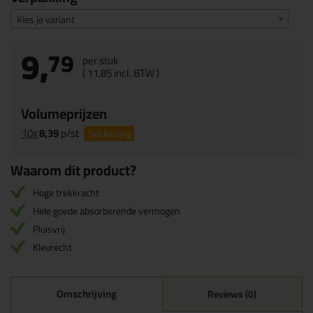
Kies je variant
9,
79
per stuk
(
11,
85
incl. BTW )
Volumeprijzen
10x
8,39
p/st
14%
korting
Waarom dit product?
Hoge trekkracht
Hele goede absorberende vermogen
Pluisvrij
Kleurecht
Omschrijving
Reviews (0)