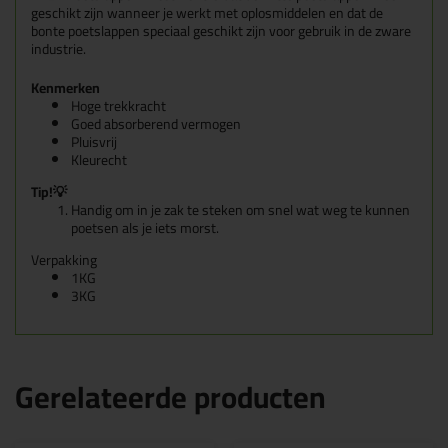
geschikt zijn wanneer je werkt met oplosmiddelen en dat de
bonte poetslappen speciaal geschikt zijn voor gebruik in de zware
industrie.
Kenmerken
Hoge trekkracht
Goed absorberend vermogen
Pluisvrij
Kleurecht
Tip!💡
Handig om in je zak te steken om snel wat weg te kunnen
poetsen als je iets morst.
Verpakking
1KG
3KG
Gerelateerde producten