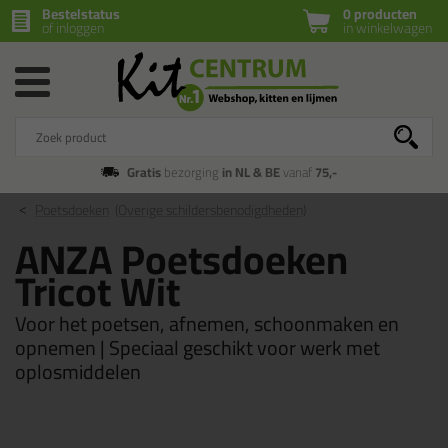
Bestelstatus
0 producten
of inloggen
in winkelwagen
Gratis
bezorging
in NL & BE
vanaf
75,-
Poetsdoeken
(Overige schildersbenodigdheden)
ANZA Poetsdoeken
Tricot Wit
Voor het poetsen, afnemen, schoonmaken en
opnemen | Speciaal geschikt voor werk met
oplosmiddelen