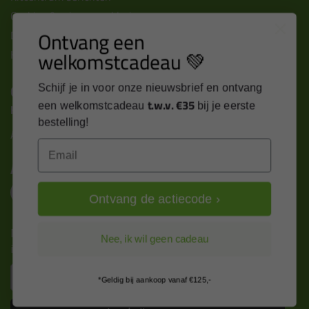
Cookies & privacy verklaring
Ontvang een
Disclaimer
welkomstcadeau 💚
Kit cursus volgen
Contact
Schijf je in voor onze nieuwsbrief en ontvang
t.w.v. €35
een welkomstcadeau
bij je eerste
Kitcentrum B.V.
bestelling!
Alle contactgegevens >
Email
Altijd op de hoogte blijven?
Ontvang de actiecode ›
Nieuws, tips en exclusieve deals rechtstreeks in je
Nee, ik wil geen cadeau
inbox
Email
*Geldig bij aankoop vanaf €125,-