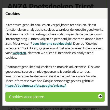
ANZA Poetsdoeken Tricot
Wit
Cookies
De witte tricot poetslappen hebben een hoge trekkracht en een
goed absorberend vermogen. Het feit dat ze niet pluizen en
Kitcentrum gebruikt cookies en vergelijkbare technieken. Naast
kleurecht zijn maakt het voor de vakman fijn om mee te werken.
functionele en analytische cookies waardoor de website goed werkt,
plaatsen we ook marketing cookies zodat wij en derde partijen jouw
internetgedrag kunnen volgen en persoonlijke content kunnen laten
Wanneer gebruik je de ANZA Poetslappen Tricot Wit?
zien. Meer weten?
Lees hier ons cookiebeleid
. Door op "Cookies
accepteren" te klikken, ga je akkoord met alle cookies. Indien je kiest
De poetslappen zijn ideaal voor het opruimen en wegpoetsen van
voor
weigeren
, plaatsen we alleen functionele en analytische
verf, vloeistoffen etc.
cookies.
Hiervoor gebruik je de ANZA Poetslappen Tricot Wit:
Daarnaast gebruiken wij cookies en mobiele advertentie-ID’s voor
Poetsen
gepersonaliseerde en niet-gepersonaliseerde advertenties,
Afnemen
waaronder advertentiepersonalisatie via partners zoals Google.
schoonmaken
Meer informatie over hoe Google persoonsgegevens gebruikt:
opnemen (absorberen)
https://business.safety.google/privacy/
Het opruimen van vloeistoffen
Wanneer je werkt met oplosmiddelen
Cookies accepteren
Wegpoetsen van verf
Het grote verschil tussen de ANZA Poetslappen Tricot Wit en de
ANZA Poetslappen Tricot Bont is dat de witte poetslappen meer