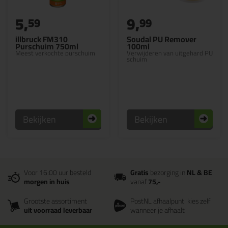
5,
9,
59
99
illbruck FM310
Soudal PU Remover
Purschuim 750ml
100ml
Meest verkochte purschuim
Verwijderen van uitgehard PU
schuim
Bekijken
Bekijken
Voor 16:00 uur besteld
Gratis
bezorging in
NL & BE
morgen in huis
vanaf
75,-
Grootste assortiment
PostNL afhaalpunt: kies zelf
uit voorraad leverbaar
wanneer je afhaalt