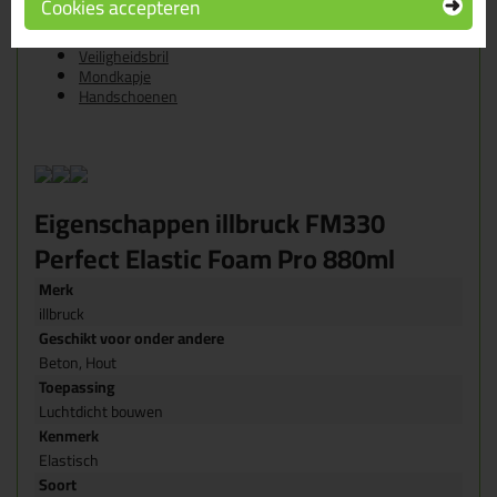
Cookies accepteren
Aanbevolen persoonlijke beschermingsmiddelen (PBM)
Veiligheidsbril
Mondkapje
Handschoenen
Eigenschappen illbruck FM330
Perfect Elastic Foam Pro 880ml
Merk
illbruck
Geschikt voor onder andere
Beton, Hout
Toepassing
Luchtdicht bouwen
Kenmerk
Elastisch
Soort