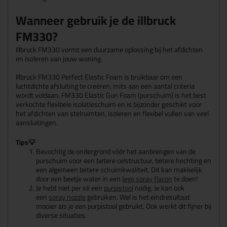
Wanneer gebruik je de illbruck
FM330?
Illbruck FM330 vormt een duurzame oplossing bij het afdichten
en isoleren van jouw woning.
Illbruck FM330 Perfect Elastic Foam is bruikbaar om een
luchtdichte afsluiting te creëren, mits aan een aantal criteria
wordt voldaan. FM330 Elastic Gun Foam (purschuim) is het best
verkochte flexibele isolatieschuim en is bijzonder geschikt voor
het afdichten van stelruimten, isoleren en flexibel vullen van veel
aansluitingen.
Tips💡
Bevochtig de ondergrond vóór het aanbrengen van de
purschuim voor een betere celstructuur, betere hechting en
een algemeen betere schuimkwaliteit. Dit kan makkelijk
door een beetje water in een
lege spray flacon
te doen!
Je hebt niet per sé een
purpistool
nodig. Je kan ook
een
spray nozzle
gebruiken. Wel is het eindresultaat
mooier als je een purpistool gebruikt. Ook werkt dit fijner bij
diverse situaties.