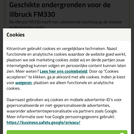
Geschikte ondergronden voor de
illbruck FM330
De illbruck FM330 heeft een uitstekende hechting op de meeste
ondergronden zoals:
beton, metselwerk, steen, pleisterwerk, hout, vezelcement,
Cookies
metaal maar ook op kunststoffen zoals polystyreen, PU-schuim,
polyester en hard PVC.
Kitcentrum gebruikt cookies en vergelijkbare technieken. Naast
functionele en analytische cookies waardoor de website goed werkt,
Kenmerken van de illbruck FM330
plaatsen we ook marketing cookies zodat wij en derde partijen jouw
internetgedrag kunnen volgen en persoonlijke content kunnen laten
Aantoonbaar de grootste elasticiteit
zien. Meer weten?
Lees hier ons cookiebeleid
. Door op "Cookies
50% MTV met een zeer hoog
accepteren" te klikken, ga je akkoord met alle cookies. Indien je kiest
herstelvermogen
voor
weigeren
, plaatsen we alleen functionele en analytische
Uitmuntende luchtdichtheid tot 1750 Pa, volgens de
cookies.
laatste nieuwe BRL getest
Goede temperatuur-, water- en chemicaliënbestendigheid
Daarnaast gebruiken wij cookies en mobiele advertentie-ID’s voor
Overschilderbaar en af te werken met stucwerk
gepersonaliseerde en niet-gepersonaliseerde advertenties,
24 maanden lang houdbaar
waaronder advertentiepersonalisatie via partners zoals Google.
Kleur: Wit
Meer informatie over hoe Google persoonsgegevens gebruikt:
Materiaal
https://business.safety.google/privacy/
Een ééncomponent polyurethaanschuim dat uithardt door
vochtopname uit de lucht.