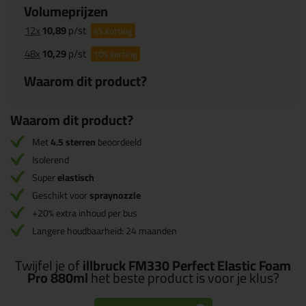
Volumeprijzen
12x
10,89
p/st
4%
korting
48x
10,29
p/st
10%
korting
Waarom dit product?
Waarom dit product?
Met
4.5 sterren
beoordeeld
Isolerend
Super
elastisch
Geschikt voor
spraynozzle
+20% extra inhoud per bus
Langere houdbaarheid: 24 maanden
Twijfel je of
illbruck FM330 Perfect Elastic Foam
Pro 880ml
het beste product is voor je klus?