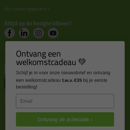
Alle contactgegevens >
Altijd op de hoogte blijven?
Nieuws, tips en exclusieve deals rechtstreeks in je
Ontvang een
inbox
welkomstcadeau 💚
Email
Schijf je in voor onze nieuwsbrief en ontvang
t.w.v. €35
een welkomstcadeau
bij je eerste
Inschrijven
bestelling!
Email
Kitcentrum is trots op:
Ontvang de actiecode ›