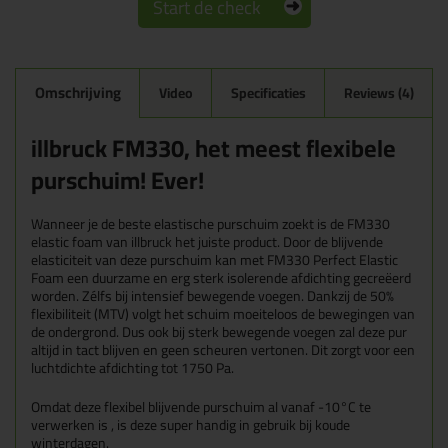
Start de check
Omschrijving
Video
Specificaties
Reviews (4)
illbruck FM330, het meest flexibele
purschuim! Ever!
Wanneer je de beste elastische purschuim zoekt is de FM330
elastic foam van illbruck het juiste product. Door de blijvende
elasticiteit van deze purschuim kan met FM330 Perfect Elastic
Foam een duurzame en erg sterk isolerende afdichting gecreëerd
worden. Zélfs bij intensief bewegende voegen.
Dankzij de 50%
flexibiliteit (MTV) volgt het schuim moeiteloos de bewegingen van
de ondergrond.
Dus ook bij sterk bewegende voegen zal deze pur
altijd in tact blijven en geen scheuren vertonen. Dit zorgt voor een
luchtdichte afdichting tot 1750 Pa.
Omdat deze flexibel blijvende purschuim al vanaf -10°C te
verwerken is , is deze super handig in gebruik bij koude
winterdagen.