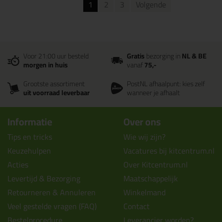
1
2
3
Volgende
Voor 21:00 uur besteld
Gratis
bezorging in
NL & BE
morgen in huis
vanaf
75,-
Grootste assortiment
PostNL afhaalpunt: kies zelf
uit voorraad leverbaar
wanneer je afhaalt
Informatie
Over ons
Tips en tricks
Wie wij zijn?
Keuzehulpen
Vacatures bij kitcentrum.nl
Acties
Over Kitcentrum.nl
Levertijd & Bezorging
Maatschappelijk
Retourneren & Annuleren
Winkelmand
Veel gestelde vragen (FAQ)
Contact
Bestelprocedure
Leverancier worden?