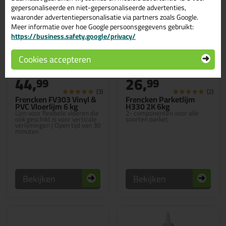
gepersonaliseerde en niet-gepersonaliseerde advertenties,
waaronder advertentiepersonalisatie via partners zoals Google.
Meer informatie over hoe Google persoonsgegevens gebruikt:
https://business.safety.google/privacy/
Cookies accepteren
Professionele keuze
Professionele keuze
44,
26,
99
99
(3)
(2)
Frencken FV303 Vinyl &
Frencken Parketlijm
PVC Vloerlijm 6 kg
H330 2K 6kg
Lijm voor flexibele vloeren die
2- componenten voor alle
ook geschikt is voor verticale
soorten parket
verlijmingen | Open tijd van 30
minuten
Bekijken
Bekijken