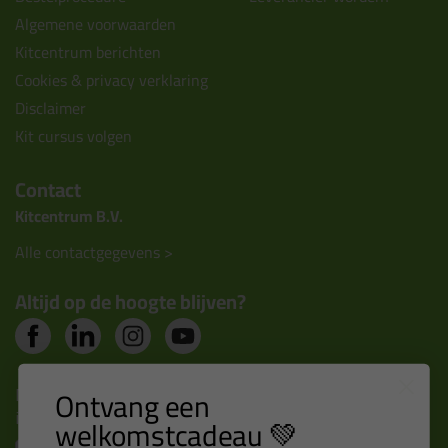
Algemene voorwaarden
Kitcentrum berichten
Cookies & privacy verklaring
Disclaimer
Kit cursus volgen
Contact
Kitcentrum B.V.
Alle contactgegevens >
Altijd op de hoogte blijven?
Nieuws, tips en exclusieve deals rechtstreeks in je
Ontvang een
inbox
welkomstcadeau 💚