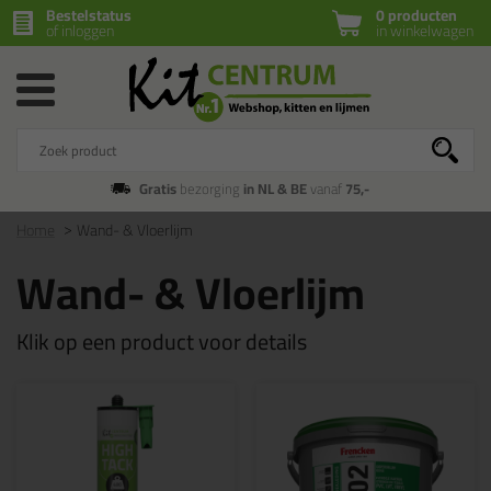
Bestelstatus
0 producten
of inloggen
in winkelwagen
Gratis
bezorging
in NL & BE
vanaf
75,-
Home
Wand- & Vloerlijm
Wand- & Vloerlijm
Klik op een product voor details