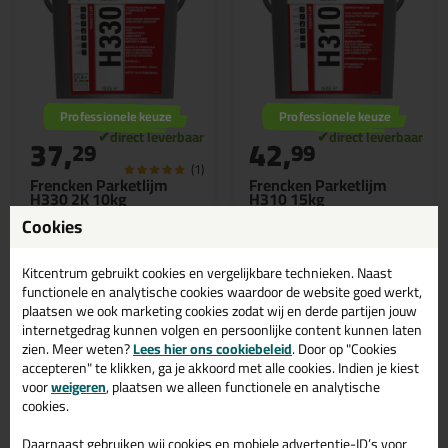
Professionele keuze
Professionele keuze
37,
42,
29
99
(1)
Frencken Parketlijm
Frencken Parketlijm
H330 2K 10kg
H310 15kg
2- componenten voor alle
Dispersielijm voor het
Cookies
soorten parket
verlijmen van parket,
mozaïek, lamel- en
tapisvloeren
Kitcentrum gebruikt cookies en vergelijkbare technieken. Naast
functionele en analytische cookies waardoor de website goed werkt,
plaatsen we ook marketing cookies zodat wij en derde partijen jouw
internetgedrag kunnen volgen en persoonlijke content kunnen laten
Bekijken
Bekijken
zien. Meer weten?
Lees hier ons cookiebeleid
. Door op "Cookies
accepteren" te klikken, ga je akkoord met alle cookies. Indien je kiest
voor
weigeren
, plaatsen we alleen functionele en analytische
cookies.
Daarnaast gebruiken wij cookies en mobiele advertentie-ID’s voor