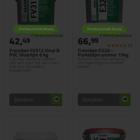
Professionele keuze
Professionele keuze
42,
66,
49
99
(1)
Frencken FV312 Vinyl &
Frencken E320 –
PVC Vloerlijm 6 kg
Parketlijm emmer 15kg
Lijm voor flexibele vloeren
Geschikt voor het verlijmen
met een open tijd van 2 uur |
van meerlaags en massief
Ook voor bijzondere
parket
legpatronen
Bekijken
Bekijken