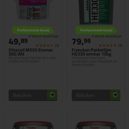
Professionele keuze
Professionele keuze
49,
79,
89
95
(3)
(3)
Ottocoll M595 Emmer
Frencken Parketlijm
5KG Wit
HE330 emmer 15kg
De premium hybride lijm voor
Universeel inzetbare
vlakke verlijmingen
parketlijm voor massieve en
brede planken
Bekijken
Bekijken