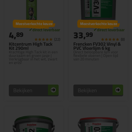
Meestverkochte keuze
Meestverkochte keuze
4,
33,
89
99
(22)
(8)
Kitcentrum High Tack
Frencken FV302 Vinyl &
Kit 290ml
PVC Vloerlijm 6 kg
Krachtige High Tack kit in een
Direct beloopbare lijm voor
duurzaam en groen jasje |
flexibele vloeren | Open tijd
Verkrijgbaar in het wit, zwart
van 20 minuten
en grijs!
Bekijken
Bekijken