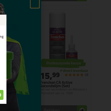
ing
Professionele keuze
15,
9
99
(7)
(3)
llocol BS 1ltr
Frencken CA Active
Secondelijm (Set)
bindmiddel
Set van secondelijm en Aktivator |
Viscositeit van ca. 1500
n
Bekijken