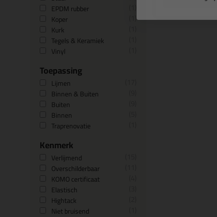
1
EPDM rubber
1
Koper
1
Kurk
1
Tegels & Keramiek
1
Vinyl
Toepassing
17
Lijmen
9
Binnen & Buiten
9
Buiten
5
Binnen
1
Traprenovatie
Kenmerk
15
Verlijmend
11
Overschilderbaar
4
KOMO certificaat
3
Elastisch
2
Hightack
1
Niet bruisend