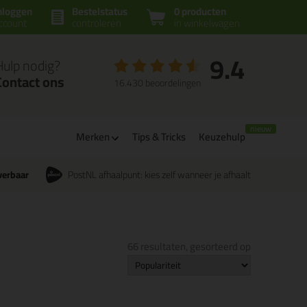
nloggen
Bestelstatus
0 producten
ccount
controleren
in winkelwagen
9.4
Hulp nodig?
Contact ons
16.430 beoordelingen
Merken
Tips & Tricks
Keuzehulp
verbaar
PostNL afhaalpunt: kies zelf wanneer je afhaalt
66 resultaten, gesorteerd op