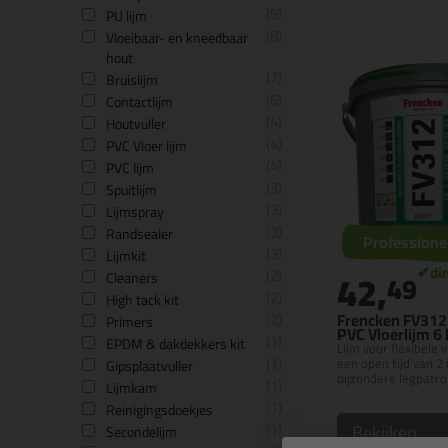
9
PU lijm
8
Vloeibaar- en kneedbaar
hout
7
Bruislijm
6
Contactlijm
4
Houtvuller
4
PVC Vloer lijm
4
PVC lijm
3
Spuitlijm
3
Lijmspray
3
Randsealer
Professione
3
Lijmkit
42,
2
49
Cleaners
2
High tack kit
2
Frencken FV312 
Primers
PVC Vloerlijm 6
1
EPDM & dakdekkers kit
Lijm voor flexibele 
1
een open tijd van 2 
Gipsplaatvuller
bijzondere legpatr
1
Lijmkam
1
Reinigingsdoekjes
1
Bekijken
Secondelijm