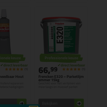
ionele keuze
Professionele keuze
66,
99
(1)
(1)
needbaar Hout
Frencken E320 – Parketlijm
emmer 15kg
Vullen/repareren
Geschikt voor het verlijmen van
ktebeschadigingen
meerlaags en massief parket
n
Bekijken