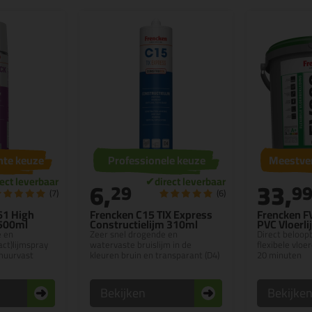
hte keuze
Professionele keuze
Meestve
6,
33,
29
9
(7)
(6)
61 High
Frencken C15 TIX Express
Frencken F
 500ml
Constructielijm 310ml
PVC Vloerli
e en
Zeer snel drogende en
Direct beloopb
ct)lijmspray
watervaste bruislijm in de
flexibele vloe
muurvast
kleuren bruin en transparant (D4)
20 minuten
Bekijken
Bekijke