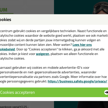
ookies
een
cadeau 💚
tcentrum gebruikt cookies en vergelijkbare technieken. Naast functionele en
alytische cookies waardoor de website goed werkt, plaatsen we ook market
okies zodat wij en derde partijen jouw internetgedrag kunnen volgen en
rsoonlijke content kunnen laten zien. Meer weten?
Lees hier ons
e nieuwsbrief en ontvang een
okiebeleid
. Door op "Cookies accepteren" te klikken, ga je akkoord met alle
v. €35,-
bij je eerste bestelling!
okies. Indien je kiest voor
weigeren
, plaatsen we alleen functionele en
alytische cookies.
le keuze
Professionele keuze
arnaast gebruiken wij cookies en mobiele advertentie-ID’s voor
37,
14,
29
9
personaliseerde en niet-gepersonaliseerde advertenties, waaronder
(3)
(1)
vertentiepersonalisatie via partners zoals Google. Meer informatie over hoe
tlijm HE330
Frencken Parketlijm H330
Frencken Ce
ogle persoonsgegevens gebruikt:
https://business.safety.google/privacy/
 de actiecode ›
2K 10kg
Transparant 
e parketlijm
2- componenten voor alle
rede planken
soorten parket
Cookies accepteren
 wil geen cadeau
Bekijken
Bekijke
j aankoop vanaf €125,-