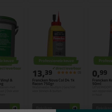
le keuze
Professionele keuze
Profess
13,
0,
39
99
(3)
Vinyl &
Frencken Nova Col D4 1k
Frencken K
 kg
flacon 750gr
50ml
vloeren met
Watervaste houtlijm | Geschikt
UITVERKOOP! 
uur | Ook voor
voor binnen & buiten
van oppervla
onen
in hout
Bekijken
Bekijke