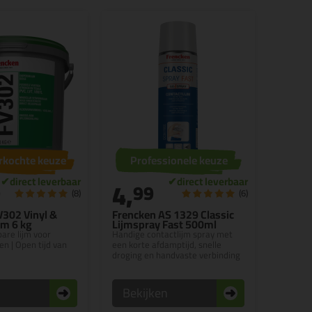
rkochte keuze
Professionele keuze
4,
9
99
(8)
(6)
V302 Vinyl &
Frencken AS 1329 Classic
jm 6 kg
Lijmspray Fast 500ml
are lijm voor
Handige contactlijm spray met
ren | Open tijd van
een korte afdamptijd, snelle
droging en handvaste verbinding
n
Bekijken