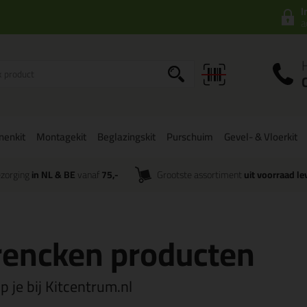
I
a
onenkit
Montagekit
Beglazingskit
Purschuim
Gevel- & Vloerkit
zorging
in NL & BE
vanaf
75,-
Grootste assortiment
uit voorraad le
Frencken producten
 je bij Kitcentrum.nl