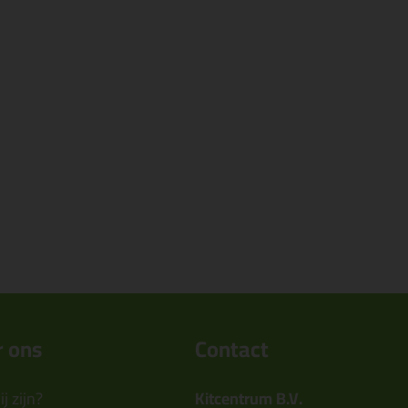
 ons
Contact
j zijn?
Kitcentrum B.V.