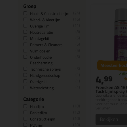
Groep
24
Hout- & Constructielijm
16
Wand- & Vloerlijm
11
Overige lijm
8
Houtreparatie
5
Montagekit
5
Primers & Cleaners
5
Vulmiddelen
3
Onderhoud &
Bescherming
Meestverkoc
3
Technische sprays
4,
1
99
Handgereedschap
1
Overige kit
1
Frencken AS 16
Waterdichting
Tack Lijmspray
Gebruiksvriendelijk
Categorie
sneldrogende (conta
voor het muur- en 
18
Houtlijm
verlijmen
12
Parketlijm
10
Bekijken
Constructielijm
10
PVA lijm