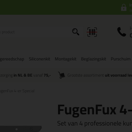
I
a
gereedschap
Siliconenkit
Montagekit
Beglazingskit
Purschuim
zorging
in NL & BE
vanaf
75,-
Grootste assortiment
uit voorraad le
ugenFux 4-er Special
FugenFux 4-
Set van 4 professionele kun