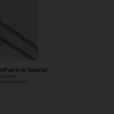
enFux 4-er Special
t gebruikt:
enkozijn afkitten?