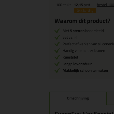
100
stuks
12,15
p/st
bestel 10
34%
korting
Waarom dit product?
Met
5 sterren
beoordeeld
Set van 4
Perfect afwerken van siliconenk
Handig voor achter kranen
Kunststof
Lange levensduur
Makkelijk schoon te maken
Omschrijving
FugenFux 4'er Special