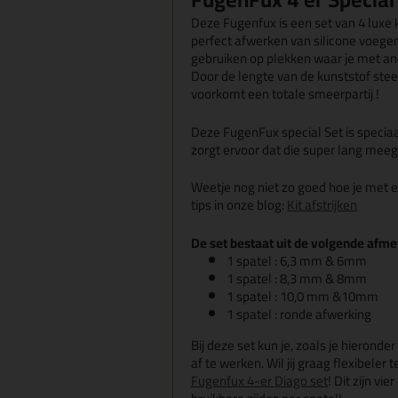
Deze Fugenfux is een set van 4 luxe 
perfect afwerken van silicone voegen
gebruiken op plekken waar je met an
Door de lengte van de kunststof steel
voorkomt een totale smeerpartij !
Deze FugenFux special Set is speciaa
zorgt ervoor dat die super lang meeg
Weetje nog niet zo goed hoe je met
tips in onze blog:
K
it afstrijken
De set bestaat uit de volgende afme
1 spatel : 6,3 mm & 6mm
1 spatel : 8,3 mm & 8mm
1 spatel : 10,0 mm &10mm
1 spatel : ronde afwerking
Bij deze set kun je, zoals je hieronder
af te werken. Wil jij graag flexibeler
Fugenfux 4-er Diago set
! Dit zijn v