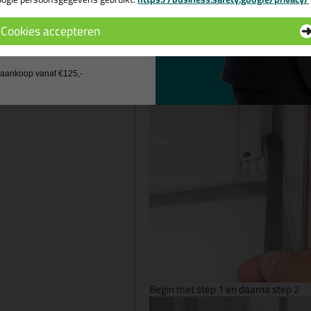
 de actiecode ›
Gebruik de achterkant van een spatel
Cookies accepteren
 wil geen cadeau
j aankoop vanaf €125,-
Begin met step 1 en daarna step 2