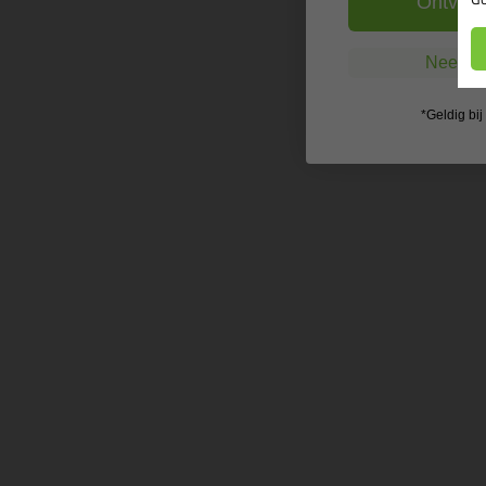
Ontvang
Nee, ik
*Geldig bi