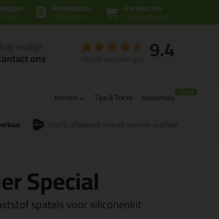
nloggen
Bestelstatus
0 producten
ccount
controleren
in winkelwagen
9.4
Hulp nodig?
Contact ons
16.428 beoordelingen
Merken
Tips & Tricks
Keuzehulp
verbaar
PostNL afhaalpunt: kies zelf wanneer je afhaalt
er Special
ststof spatels voor siliconenkit