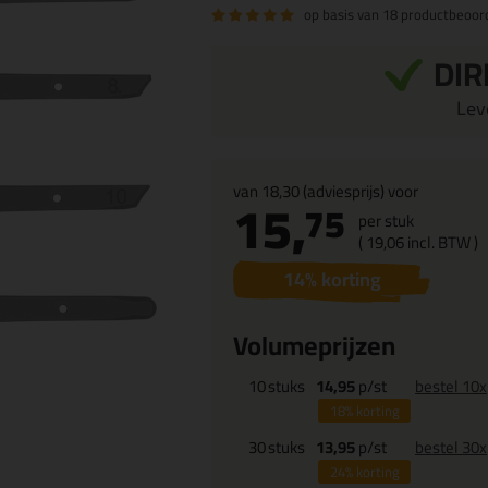
op basis van
18 productbeoor
DIR
Leve
van
18,30
(adviesprijs) voor
15,
75
per stuk
(
19,
06
incl. BTW )
14
% korting
Volumeprijzen
10
stuks
14,95
p/st
bestel 10x
18%
korting
30
stuks
13,95
p/st
bestel 30x
24%
korting