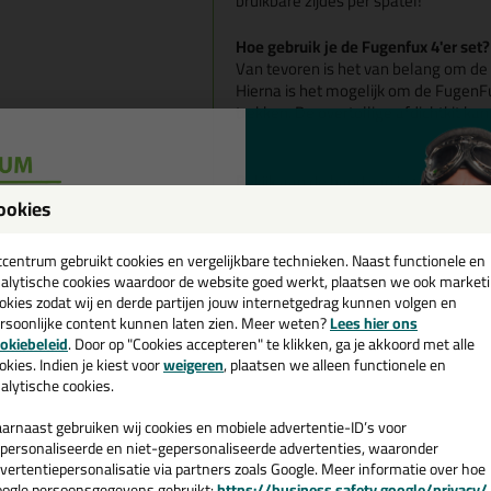
bruikbare zijdes per spatel!
Hoe gebruik je de Fugenfux 4'er set
Van tevoren is het van belang om de
Hierna is het mogelijk om de FugenF
trekken. De overtollige afdichtkit ka
Bekijk aan de hand van je tuit welke 
ookies
een
cadeau 💚
tcentrum gebruikt cookies en vergelijkbare technieken. Naast functionele en
alytische cookies waardoor de website goed werkt, plaatsen we ook market
okies zodat wij en derde partijen jouw internetgedrag kunnen volgen en
rsoonlijke content kunnen laten zien. Meer weten?
Lees hier ons
e nieuwsbrief en ontvang een
okiebeleid
. Door op "Cookies accepteren" te klikken, ga je akkoord met alle
v. €35,-
bij je eerste bestelling!
okies. Indien je kiest voor
weigeren
, plaatsen we alleen functionele en
alytische cookies.
arnaast gebruiken wij cookies en mobiele advertentie-ID’s voor
personaliseerde en niet-gepersonaliseerde advertenties, waaronder
vertentiepersonalisatie via partners zoals Google. Meer informatie over hoe
ogle persoonsgegevens gebruikt:
https://business.safety.google/privacy/