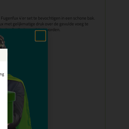
?
 Fugenfux 4'er set te bevochtigen in een schone bak
.
ux met gelijkmatige druk over de gevulde voeg te
n in de afvalbak verwijdert worden.
spatel je gaat gebruiken
ing