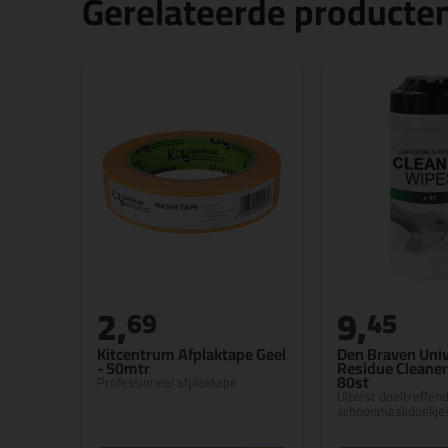
Gerelateerde producte
2,
9,
69
45
Kitcentrum Afplaktape Geel
Den Braven Univ
- 50mtr
Residue Cleane
80st
Professioneel afplaktape
Uiterst doeltreffen
schoonmaakdoekje