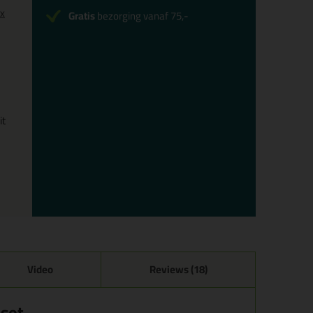
0x
Gratis
bezorging vanaf 75,-
it
Video
Reviews (18)
 set