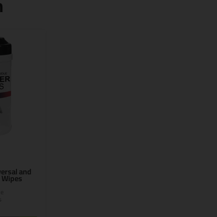
n
ersal and
r Wipes
de
s