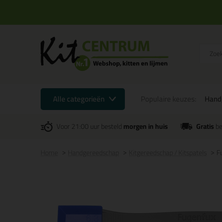
Alle categorieën
Populaire keuzes:
Hand
Voor 21:00 uur besteld
morgen in huis
Gratis
be
Home
Handgereedschap
Kitgereedschap / Kitspatels
F