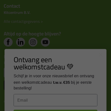
Contact
Kitcentrum B.V.
Alle contactgegevens >
Altijd op de hoogte blijven?
Nieuws, tips en exclusieve deals rechtstreeks in je
Ontvang een
inbox
welkomstcadeau 💚
Email
Schijf je in voor onze nieuwsbrief en ontvang
t.w.v. €35
een welkomstcadeau
bij je eerste
Inschrijven
bestelling!
Email
Kitcentrum is trots op: