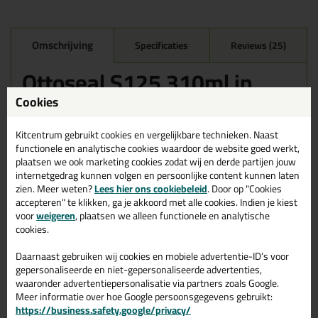
Omschrijving
Specificaties
Reviews (25)
Ottoseal S125 310ml in
Transparant Peanut C9208
Cookies
Zoek je kit in een specifieke kleur? Gevonden! Deze sanitairkit
Ottoseal S125 310ml in de kleur Transparant Peanut C9208 is te
Kitcentrum gebruikt cookies en vergelijkbare technieken. Naast
gebruiken voor verschillende toepassingen. Een duurzame en
functionele en analytische cookies waardoor de website goed werkt,
veelzijdige kit welke makkelijk te verwerken is. Perfect als je een
plaatsen we ook marketing cookies zodat wij en derde partijen jouw
bijpassende kleur zoekt met gegarandeerd een topresultaat.
internetgedrag kunnen volgen en persoonlijke content kunnen laten
Bestel de Ottoseal S125 310ml in kleur Transparant Peanut
zien. Meer weten?
Lees hier ons cookiebeleid
. Door op "Cookies
C9208 vandaag nog! Op voorraad en op werkdagen besteld =
accepteren" te klikken, ga je akkoord met alle cookies. Indien je kiest
morgen in huis.
voor
weigeren
, plaatsen we alleen functionele en analytische
cookies.
Wil je meer weten over de toepassing en kenmerken van dit
product?
Lees alles over dit product >
Daarnaast gebruiken wij cookies en mobiele advertentie-ID’s voor
gepersonaliseerde en niet-gepersonaliseerde advertenties,
Tips & tricks voor Ottoseal S125
waaronder advertentiepersonalisatie via partners zoals Google.
Meer informatie over hoe Google persoonsgegevens gebruikt:
310ml
https://business.safety.google/privacy/