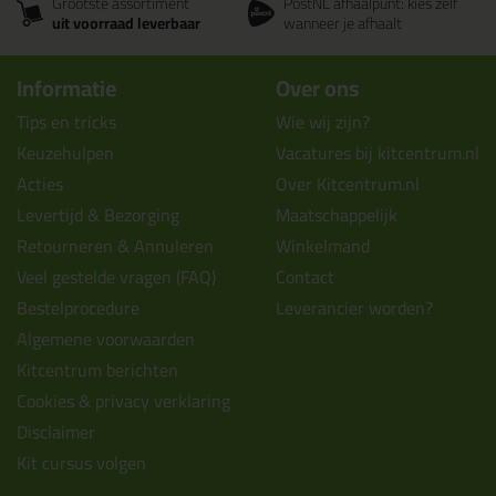
Grootste assortiment
PostNL afhaalpunt: kies zelf
uit voorraad leverbaar
wanneer je afhaalt
Informatie
Over ons
Tips en tricks
Wie wij zijn?
Keuzehulpen
Vacatures bij kitcentrum.nl
Acties
Over Kitcentrum.nl
Levertijd & Bezorging
Maatschappelijk
Retourneren & Annuleren
Winkelmand
Veel gestelde vragen (FAQ)
Contact
Bestelprocedure
Leverancier worden?
Algemene voorwaarden
Kitcentrum berichten
Cookies & privacy verklaring
Disclaimer
Kit cursus volgen