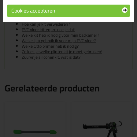
In de volgende blogs wordt dit product gebruikt:
De badkamer kitten? Lees hier hoe!
Cookies accepteren
Gietvloer kitten, zo doe je dat!
Hoe kan je een (kunststof) binnenkozijn afkitten?
Hoe kan je kit verwijderen?
PVC vloer kitten, zo doe je dat!
Welke kit heb ik nodig voor mijn badkamer?
Welke lijm gebruik ik voor mijn PVC vloer?
Welke Otto primer heb ik nodig?
Zo kies je welke plintenkit je moet gebruiken!
Zuurvrije siliconenkit, wat is dat?
Gerelateerde producten