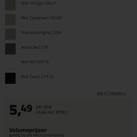
Mat Vintage C8427
Mat Zandsteen C8165
Transparantgrijs C284
Antraciet C376
Mat Wit C6919
Mat Zwart C7112
alle 47 kleuren >
5,
49
per stuk
(
6,
64
incl. BTW )
Volumeprijzen
(geldig bij alle kleurcombinaties)