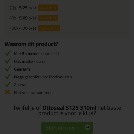
20x
5,25
p/st
4%
korting
40x
5,09
p/st
7%
korting
100x
4,76
p/st
13%
korting
Waarom dit product?
Met
5 sterren
beoordeeld
Ook
matte
kleuren
Geurarm
Isega
geschikt voor foodindustrie
Zuurvrij
Niet voor natuursteen
Twijfel je of
Ottoseal S125 310ml
het beste
product is voor je klus?
Start de check