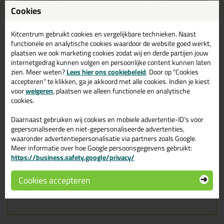
Cookies
Kitcentrum gebruikt cookies en vergelijkbare technieken. Naast
functionele en analytische cookies waardoor de website goed werkt,
plaatsen we ook marketing cookies zodat wij en derde partijen jouw
verpakkingen
internetgedrag kunnen volgen en persoonlijke content kunnen laten
zien. Meer weten?
Lees hier ons cookiebeleid
. Door op "Cookies
Ook verkrijgbaar in verpakkingen van
100ml
,
250ml
en
750ml
.
accepteren" te klikken, ga je akkoord met alle cookies. Indien je kiest
Let er alleen op dat sommige verpakkingen niet alle kleuren als
voor
weigeren
, plaatsen we alleen functionele en analytische
optie hebben!
cookies.
Kenmerken
Daarnaast gebruiken wij cookies en mobiele advertentie-ID’s voor
Verkrijgbaar in diverse actuele kleuren
gepersonaliseerde en niet-gepersonaliseerde advertenties,
Goed overschilderbaar met zowel oplosmiddel als
waaronder advertentiepersonalisatie via partners zoals Google.
watergedragen verfsystemen
Meer informatie over hoe Google persoonsgegevens gebruikt:
Na gebruik goed te oliën
https://business.safety.google/privacy/
Grote vullende werking
Korte droogtijden
Nauwelijks krimp
Cookies accepteren
Een breed assortiment aan verpakkingen
24 maanden houdbaar