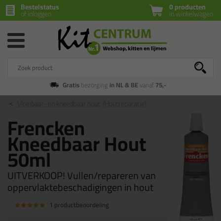
Bestelstatus
0 producten
of inloggen
in winkelwagen
Gratis
bezorging
in NL & BE
vanaf
75,-
Vloeibaar- en kneedbaar hout
(Houtreparatie)
Frencken
Kneedbaar Hout
50ml
UITVERKOOP! Vullen/repareren van
oppervlaktebeschadigingen in hout
1 productbeoordeling