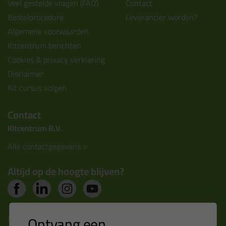
Veel gestelde vragen (FAQ)
Contact
Bestelprocedure
Leverancier worden?
Algemene voorwaarden
Kitcentrum berichten
Cookies & privacy verklaring
Disclaimer
Kit cursus volgen
Contact
Kitcentrum B.V.
Alle contactgegevens >
Altijd op de hoogte blijven?
Nieuws, tips en exclusieve deals rechtstreeks in je
Ontvang een