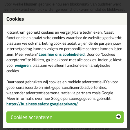
Voor welke klussen gebruik je nou een blokkwast? Van oudsher werd
een blokkwast een blokwitter genoemd, dit kwam omdat de blokkwast
voornamelijk werd gebruikt voor het schilderen van grote witte muren.
Cookies
In het heden wordt de blokkwast gebruikt voor het schilderen van
grote houten, kunstoffen of metalen ondergronden. Door de lange
haren kan je o.a. snel grote oppervlaktes schilderen, daarnaast geven
Kitcentrum gebruikt cookies en vergelijkbare technieken. Naast
de lange haren ook het voordeel dat je ongelijke ondergronden
functionele en analytische cookies waardoor de website goed werkt,
makkelijk kan verven.
plaatsen we ook marketing cookies zodat wij en derde partijen jouw
internetgedrag kunnen volgen en persoonlijke content kunnen laten
Omdat blokkwasten geschikt zijn voor acryl-en alkydverf kunnen deze
zien. Meer weten?
Lees hier ons cookiebeleid
. Door op "Cookies
ook gebruikt worden voor het aanbrengen van voorstrijk,
accepteren" te klikken, ga je akkoord met alle cookies. Indien je kiest
impregneermiddel
, beits en olie.
voor
weigeren
, plaatsen we alleen functionele en analytische
Een blokkwast kan o.a. worden gebruikt voor:
cookies.
Aangbrengen van
behanglijm
Daarnaast gebruiken wij cookies en mobiele advertentie-ID’s voor
Verven van muren, plafonds en meer
gepersonaliseerde en niet-gepersonaliseerde advertenties,
Beitsen, impregneren en olien
waaronder advertentiepersonalisatie via partners zoals Google.
Voorstrijken
Meer informatie over hoe Google persoonsgegevens gebruikt:
Grondverf & primers
https://business.safety.google/privacy/
Latex & acrylverfen
Grote en ongelijke ondergronden
Cookies accepteren
Aanbrengen van voorstrijk met een blokkwast
Voorstrijk wordt gebruikt om een perfecte hechting tussen de