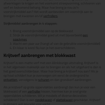
afwerklagen te krijgen en het voorkomt streepvorming, schilveren van
verf en loskomend behang. Maar hoe breng je nou zo'n
voorstrijkmiddel aan? Het wordt aanbevolen om voorstrijk aan te
brengen met kwasten en/of
verfrollers
.
Strijkmiddel aanbrengen in 4 stappen:
Breng voorstrijkmiddel aan op de blokkwast
Strijk de voorstrijkmiddel goed uit met bijvoorbeeld
een
spackmes
Wacht een paar uur (hangt af van de gebruikte voorstrijkmiddel)
En klaar is kees! Nu kan je het overschilderen.
Krijtverf aanbrengen met blokkwast
Krijtverf is een matte verf met een éénkleurige uitstraling. Krijtverf is
in het algemeen makkelijk aan te brengen en als het uitgehard is dan is
het goed overschilderbaar. Maar hoe breng je krijtverf nou aan? Als je
op hout schildert kun je overwegen om eerst de ondergrond te
ontvetten
, vervolgens te
schuren
en dan grondverf aanbrengen.
Als je krijtverf op grote oppervlaktes aanbrengt dan kun je voor een
blokkwast of een
verfroller
kiezen, hiermee kan je snel grote
oppervlaktes schilderen. Wil je meubels of diverse decoraties
schilderen? Dan is een
rondekwast
of
plattekwast
geschikter. Krijtverf
is immers wél gevoelig voor vocht.