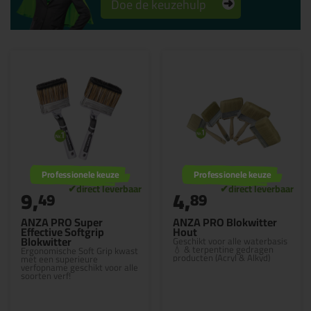
Doe de keuzehulp
Professionele keuze
Professionele keuze
9,
4,
49
89
ANZA PRO Super
ANZA PRO Blokwitter
Effective Softgrip
Hout
Blokwitter
Geschikt voor alle waterbasis
💧 & terpentine gedragen
Ergonomische Soft Grip kwast
producten (Acryl & Alkyd)
met een superieure
verfopname geschikt voor alle
soorten verf!