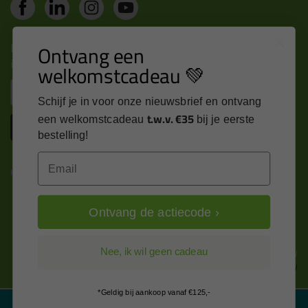
Nieuws, tips en exclusieve deals rechtstreeks in je
Ontvang een
inbox
welkomstcadeau 💚
Email
Schijf je in voor onze nieuwsbrief en ontvang
t.w.v. €35
een welkomstcadeau
bij je eerste
Inschrijven
bestelling!
Email
Kitcentrum is trots op:
Ontvang de actiecode ›
Alle prijzen zijn in EURO en excl. 21% BTW
Nee, ik wil geen cadeau
wijzig naar incl. BTW
*Geldig bij aankoop vanaf €125,-