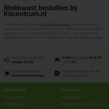
Blokkwast bestellen bij
Kitcentrum.nl
Opzoek naar professionele
schildersmaterialen
zoals blokkwasten,
ronde kwasten en meer? Kitcentrum heeft blokkwasten en sets die te
gebruiken zijn voor diverse doeleinden. Bekijk nu ons aanbod in de
webshop! Vandaag voor 23:59 bestelt is de volgende werkdag in huis!
Voor 21:00 uur besteld
Gratis
bezorging in
NL & BE
morgen in huis
vanaf
75,-
Grootste assortiment
PostNL afhaalpunt: kies zelf
uit voorraad leverbaar
wanneer je afhaalt
Informatie
Over ons
Tips en tricks
Wie wij zijn?
Keuzehulpen
Vacatures bij kitcentrum.nl