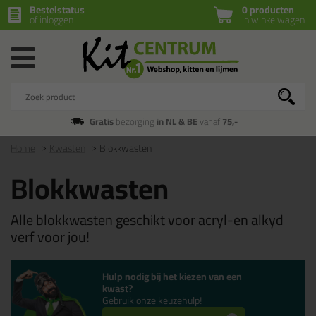
Bestelstatus
0 producten
of inloggen
in winkelwagen
Gratis
bezorging
in NL & BE
vanaf
75,-
Home
Kwasten
Blokkwasten
Blokkwasten
Alle blokkwasten geschikt voor acryl-en alkyd
verf voor jou!
Hulp nodig bij het kiezen van een
kwast?
Gebruik onze keuzehulp!