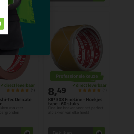
Professionele keuze
8,
49
(1)
(1)
hi-Tec Delicate
KIP 308 FineLine - Hoekjes
r
tape - 60 stuks
akken van zeer
FineLine hoeken voor het perfect
dergronden
afplakken van elke hoek!
n
Bekijken