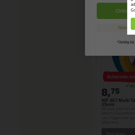
ad
Go
Ontvang
Nee, ik
*Geldig bi
Actiecode: 
8,
75
KIP 367 Multi Ta
25mtr
De tape voor het sc
kitten! | Gecombine
van 2 lagen voor pe
afwerking
Bekijken