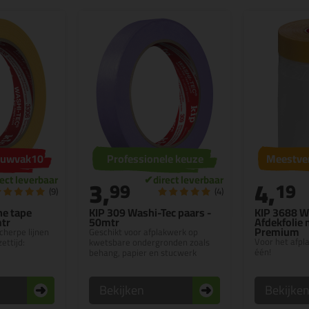
bouwvak10
Professionele keuze
Meestve
3,
4,
99
19
(9)
(4)
ne tape
KIP 309 Washi-Tec paars -
KIP 3688 W
mtr
50mtr
Afdekfolie 
Premium
cherpe lijnen
Geschikt voor afplakwerk op
Voor het afpl
ettijd:
kwetsbare ondergronden zoals
één!
behang, papier en stucwerk
Bekijken
Bekijke