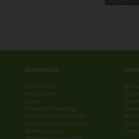
Informatie
Over
Tips en tricks
Wie wi
Keuzehulpen
Vacatu
Acties
Over 
Levertijd & Bezorging
Maats
Retourneren & Annuleren
Wink
Veel gestelde vragen (FAQ)
Conta
Bestelprocedure
Lever
Algemene voorwaarden