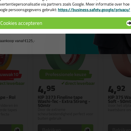
vertentiepersonalisatie via partners zoals Google. Meer informatie over hoe
ogle persoonsgegevens gebruikt:
https://business.safety.google/privacy/
 de actiecode ›
Cookies accepteren
 wil geen cadeau
j aankoop vanaf €125,-
bouwvak10
Professionele keuze
4,
4,
95
92
pe - Rol
KIP 3373 Fineline tape
KIP 375 Was
Washi-Tec - Extra Strong -
Soft - 50mt
50mtr
hilderen én
Voor het afpl
Door de extreme
erde tapes
kwetsbare on
scheurbestendigheid perfect voor
rfecte
buiten gebruik
Bekijken
Bekijke