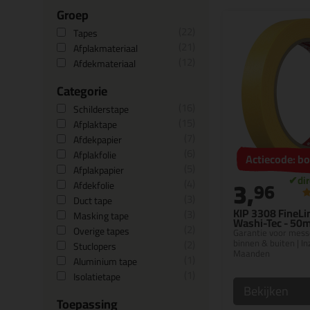
Groep
22
Tapes
21
Afplakmateriaal
12
Afdekmateriaal
Categorie
16
Schilderstape
15
Afplaktape
7
Afdekpapier
6
Afplakfolie
Actiecode: 
5
Afplakpapier
3,
4
96
Afdekfolie
3
Duct tape
KIP 3308 FineLi
3
Masking tape
Washi-Tec - 50
2
Overige tapes
Garantie voor mess
2
binnen & buiten | Inz
Stuclopers
Maanden
1
Aluminium tape
1
Isolatietape
Bekijken
Toepassing