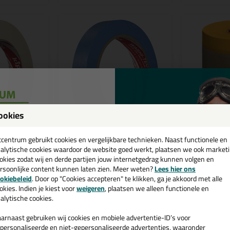
ookies
een
le keuze
Professionele keuze
✔ Duur
cadeau 💚
tcentrum gebruikt cookies en vergelijkbare technieken. Naast functionele en
3,
4,
45
99
(1)
(4)
alytische cookies waardoor de website goed werkt, plaatsen we ook market
okies zodat wij en derde partijen jouw internetgedrag kunnen volgen en
 tape extra
KIP 3307 FineLine tape
KIP 348 Ma
rsoonlijke content kunnen laten zien. Meer weten?
Lees hier ons
Washi-Tec - 50mtr
met Washi-
e nieuwsbrief en ontvang een
okiebeleid
. Door op "Cookies accepteren" te klikken, ga je akkoord met alle
t afplakwerk
Geschikt voor buitengebruik en
Voor het snel 
v. €35,-
bij je eerste bestelling!
Dagen
scheurbestendig | Inzettijd:
plinten en me
okies. Indien je kiest voor
weigeren
, plaatsen we alleen functionele en
Maanden
alytische cookies.
arnaast gebruiken wij cookies en mobiele advertentie-ID’s voor
Bekijken
Bekijke
personaliseerde en niet-gepersonaliseerde advertenties, waaronder