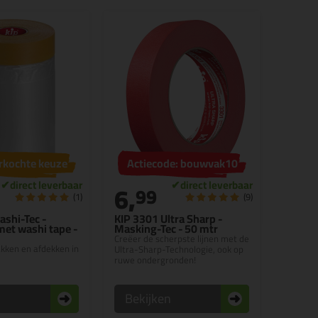
rkochte keuze
Actiecode: bouwvak10
6,
99
(1)
(9)
ashi-Tec -
KIP 3301 Ultra Sharp -
met washi tape -
Masking-Tec - 50 mtr
Creëer de scherpste lijnen met de
akken en afdekken in
Ultra-Sharp-Technologie, ook op
ruwe ondergronden!
n
Bekijken