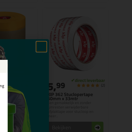
zame keuze
5,
99
(2)
(2)
ing
skeerpapier
KIP 362 Stuclopertape
Tec Tape
50mm x 33mtr
afplakken kozijnen,
Een gemakkelijk en zonder
er
lijmresten verwijderbare
afplaktape voor stucloop en
meer..
n
Bekijken