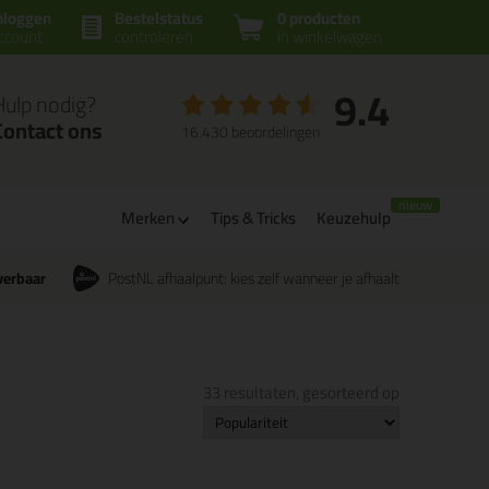
nloggen
Bestelstatus
0 producten
ccount
controleren
in winkelwagen
9.4
Hulp nodig?
Contact ons
16.430 beoordelingen
Merken
Tips & Tricks
Keuzehulp
verbaar
PostNL afhaalpunt: kies zelf wanneer je afhaalt
33 resultaten, gesorteerd op