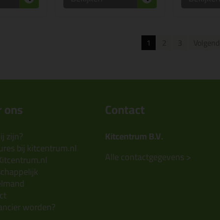
1
2
3
Volgend
 ons
Contact
j zijn?
Kitcentrum B.V.
res bij kitcentrum.nl
Alle contactgegevens >
Kitcentrum.nl
chappelijk
elmand
ct
ancier worden?