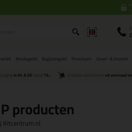
I
a
onenkit
Montagekit
Beglazingskit
Purschuim
Gevel- & Vloerkit
zorging
in NL & BE
vanaf
75,-
Grootste assortiment
uit voorraad le
KIP producten
ij Kitcentrum.nl