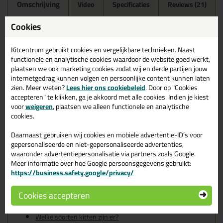
Omschrijving
Video
Specificaties
Reviews (21)
Ottoseal S100 300ml in
Cookies
Zijdegrijs C77
Kitcentrum gebruikt cookies en vergelijkbare technieken. Naast
Zoek je kit in een specifieke kleur? Gevonden! Deze sanitairkit
functionele en analytische cookies waardoor de website goed werkt,
Ottoseal S100 300ml in de kleur Zijdegrijs C77 is te gebruiken
plaatsen we ook marketing cookies zodat wij en derde partijen jouw
voor verschillende toepassingen. Een duurzame en veelzijdige kit
internetgedrag kunnen volgen en persoonlijke content kunnen laten
welke makkelijk te verwerken is. Perfect als je een bijpassende
zien. Meer weten?
Lees hier ons cookiebeleid
. Door op "Cookies
kleur zoekt met gegarandeerd een topresultaat. Bestel de
accepteren" te klikken, ga je akkoord met alle cookies. Indien je kiest
Ottoseal S100 300ml in kleur Zijdegrijs C77 vandaag nog! Op
voor
weigeren
, plaatsen we alleen functionele en analytische
voorraad en op werkdagen besteld = morgen in huis.
cookies.
Wil je meer weten over de toepassing en kenmerken van dit
Daarnaast gebruiken wij cookies en mobiele advertentie-ID’s voor
product?
Lees alles over dit product >
gepersonaliseerde en niet-gepersonaliseerde advertenties,
waaronder advertentiepersonalisatie via partners zoals Google.
Tips & tricks voor Ottoseal S100
Meer informatie over hoe Google persoonsgegevens gebruikt:
https://business.safety.google/privacy/
300ml
In de volgende blogs wordt dit product gebruikt:
Cookies accepteren
De badkamer kitten? Lees hier hoe!
Welke Otto primer heb ik nodig?
Welke soorten kitten zijn er?