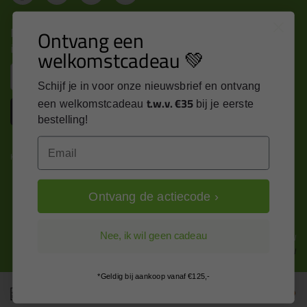
Nieuws, tips en exclusieve deals rechtstreeks in je
Ontvang een
inbox
welkomstcadeau 💚
Email
Schijf je in voor onze nieuwsbrief en ontvang
t.w.v. €35
een welkomstcadeau
bij je eerste
Inschrijven
bestelling!
Email
Kitcentrum is trots op:
Ontvang de actiecode ›
Alle prijzen zijn in EURO en excl. 21% BTW
Nee, ik wil geen cadeau
wijzig naar incl. BTW
*Geldig bij aankoop vanaf €125,-