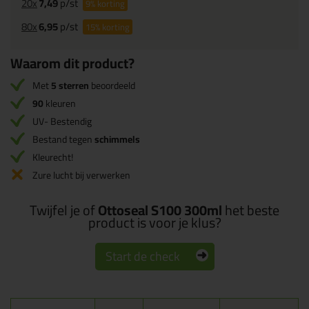
20x
7,49
p/st
9%
korting
80x
6,95
p/st
15%
korting
Waarom dit product?
Met
5 sterren
beoordeeld
90
kleuren
UV- Bestendig
Bestand tegen
schimmels
Kleurecht!
Zure lucht bij verwerken
Twijfel je of
Ottoseal S100 300ml
het beste
product is voor je klus?
Start de check