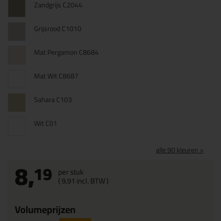
Zandgrijs C2044
Grijsrood C1010
Mat Pergamon C8684
Mat Wit C8687
Sahara C103
Wit C01
alle 90 kleuren >
8,
19
per stuk
(
9,
91
incl. BTW )
Volumeprijzen