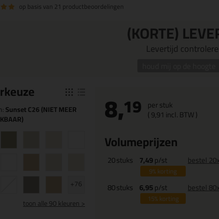
op basis van
21 productbeoordelingen
(KORTE) LEVE
Levertijd controleren
houd mij op de hoogte
r
keuze
8,
19
per stuk
n:
Sunset C26 (NIET MEER
(
9,
91
incl. BTW )
IKBAAR)
Volumeprijzen
20
stuks
7,49
p/st
bestel 20
9%
korting
+76
80
stuks
6,95
p/st
bestel 80
15%
korting
toon
alle 90 kleuren >