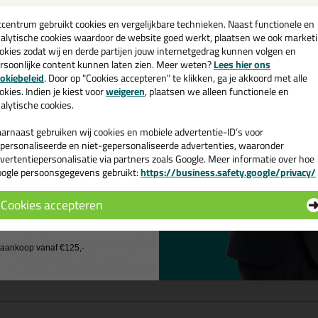
een
cadeau 💚
tcentrum gebruikt cookies en vergelijkbare technieken. Naast functionele en
ttoseal S100 300ml in Sunset C
alytische cookies waardoor de website goed werkt, plaatsen we ook market
ESCHIKBAAR)
okies zodat wij en derde partijen jouw internetgedrag kunnen volgen en
rsoonlijke content kunnen laten zien. Meer weten?
Lees hier ons
e nieuwsbrief en ontvang een
okiebeleid
. Door op "Cookies accepteren" te klikken, ga je akkoord met alle
k je kit in een specifieke kleur? Gevonden! Deze sanitairkit Ottoseal S
v. €35,-
bij je eerste bestelling!
okies. Indien je kiest voor
weigeren
, plaatsen we alleen functionele en
CHIKBAAR) is te gebruiken voor verschillende toepassingen. Een duurzam
alytische cookies.
fect als je een bijpassende kleur zoekt met gegarandeerd een topresult
 (NIET MEER BESCHIKBAAR) vandaag nog! Op voorraad en op werkdagen 
arnaast gebruiken wij cookies en mobiele advertentie-ID’s voor
personaliseerde en niet-gepersonaliseerde advertenties, waaronder
 je meer weten over de toepassing en kenmerken van dit product?
Lees 
vertentiepersonalisatie via partners zoals Google. Meer informatie over hoe
ogle persoonsgegevens gebruikt:
https://business.safety.google/privacy/
 de actiecode ›
ps & tricks voor Ottoseal S100 300ml
Cookies accepteren
e volgende blogs wordt dit product gebruikt:
 wil geen cadeau
De badkamer kitten? Lees hier hoe!
Welke Otto primer heb ik nodig?
j aankoop vanaf €125,-
Welke soorten kitten zijn er?
Zuurvrije siliconenkit, wat is dat?