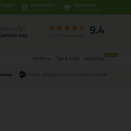
nloggen
Bestelstatus
0 producten
ccount
controleren
in winkelwagen
9.4
Hulp nodig?
Contact ons
16.431 beoordelingen
Merken
Tips & Tricks
Keuzehulp
verbaar
PostNL afhaalpunt: kies zelf wanneer je afhaalt