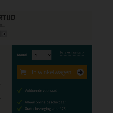
RTIJD
...
bereken aantal >
Aantal
In winkelwagen
x
Voldoende voorraad
x
Alleen online beschikbaar
Gratis
bezorging vanaf 75,-