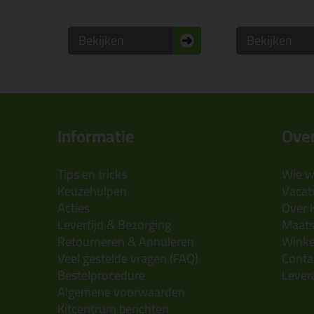
Bekijken
Bekijken
Informatie
Over
Tips en tricks
Wie wi
Keuzehulpen
Vacatu
Acties
Over 
Levertijd & Bezorging
Maats
Retourneren & Annuleren
Wink
Veel gestelde vragen (FAQ)
Conta
Bestelprocedure
Lever
Algemene voorwaarden
Kitcentrum berichten