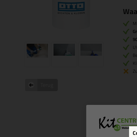
Waa
M
Gr
9
U
B
Kl
Zu
Terug
C