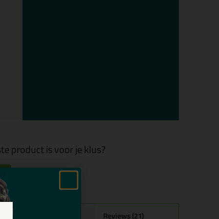
te product is voor je klus?
ecificaties
Reviews (21)