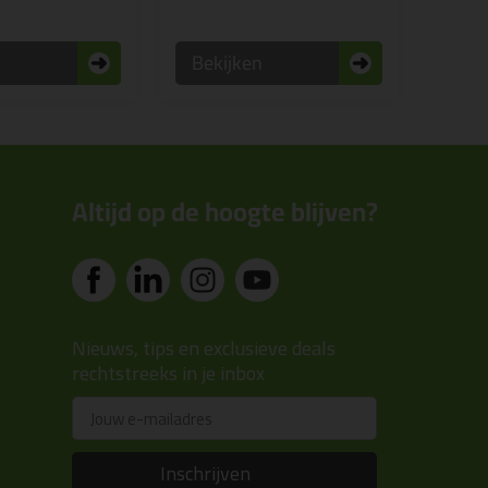
n
Bekijken
Altijd op de hoogte blijven?
Nieuws, tips en exclusieve deals
rechtstreeks in je inbox
Email
Inschrijven