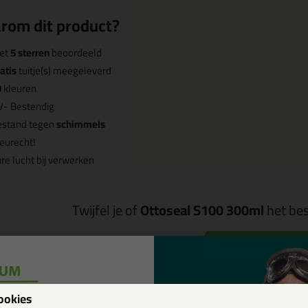
rom dit product?
et
5 sterren
beoordeeld
atis
tuitje(s) meegeleverd
0
kleuren
V- Bestendig
estand tegen
schimmels
eurecht!
re lucht bij verwerken
Twijfel je of
Ottoseal S100 300ml
het bes
Start de check
ookies
Omschrijving
Video
Sp