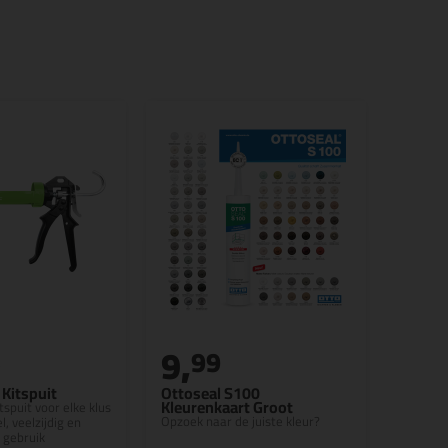
9,
5
99
Kitspuit
Ottoseal S100
Kleurenkaart Groot
tspuit voor elke klus
Opzoek naar de juiste kleur?
l, veelzijdig en
 gebruik