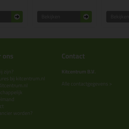
Bekijken
Bekijke
 ons
Contact
j zijn?
Kitcentrum B.V.
res bij kitcentrum.nl
Alle contactgegevens >
Kitcentrum.nl
chappelijk
elmand
ct
ancier worden?