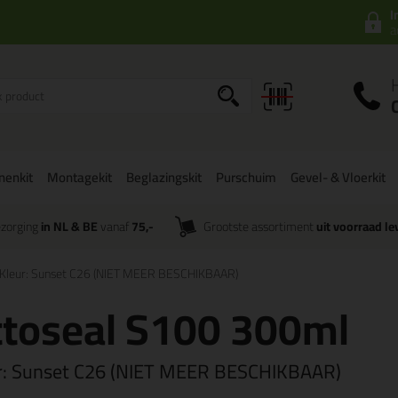
I
a
onenkit
Montagekit
Beglazingskit
Purschuim
Gevel- & Vloerkit
zorging
in NL & BE
vanaf
75,-
Grootste assortiment
uit voorraad le
Kleur: Sunset C26 (NIET MEER BESCHIKBAAR)
ttoseal S100 300ml
r:
Sunset C26 (NIET MEER BESCHIKBAAR)