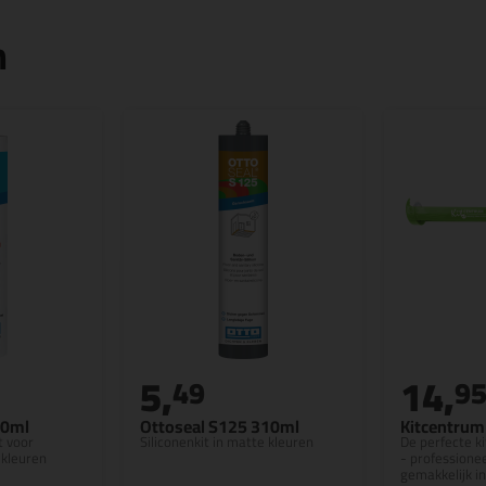
n
5,
14,
49
9
10ml
Ottoseal S125 310ml
Kitcentrum 
t voor
Siliconenkit in matte kleuren
De perfecte ki
 kleuren
- professionee
gemakkelijk in