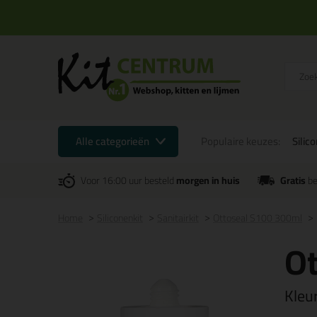
Alle categorieën
Populaire keuzes:
Silic
Voor 16:00 uur besteld
morgen in huis
Gratis
be
Home
Siliconenkit
Sanitairkit
Ottoseal S100 300ml
O
Kleu