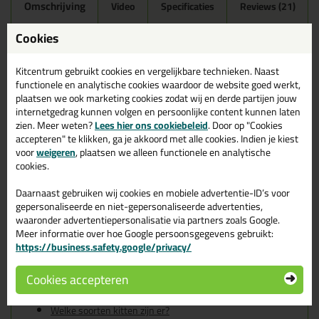
Omschrijving
Video
Specificaties
Reviews (21)
Ottoseal S100 300ml in
Cookies
Roodbeige C82
Kitcentrum gebruikt cookies en vergelijkbare technieken. Naast
Zoek je kit in een specifieke kleur? Gevonden! Deze sanitairkit
functionele en analytische cookies waardoor de website goed werkt,
Ottoseal S100 300ml in de kleur Roodbeige C82 is te gebruiken
plaatsen we ook marketing cookies zodat wij en derde partijen jouw
voor verschillende toepassingen. Een duurzame en veelzijdige kit
internetgedrag kunnen volgen en persoonlijke content kunnen laten
welke makkelijk te verwerken is. Perfect als je een bijpassende
zien. Meer weten?
Lees hier ons cookiebeleid
. Door op "Cookies
kleur zoekt met gegarandeerd een topresultaat. Bestel de
accepteren" te klikken, ga je akkoord met alle cookies. Indien je kiest
Ottoseal S100 300ml in kleur Roodbeige C82 vandaag nog! Op
voor
weigeren
, plaatsen we alleen functionele en analytische
voorraad en op werkdagen besteld = morgen in huis.
cookies.
Wil je meer weten over de toepassing en kenmerken van dit
Daarnaast gebruiken wij cookies en mobiele advertentie-ID’s voor
product?
Lees alles over dit product >
gepersonaliseerde en niet-gepersonaliseerde advertenties,
waaronder advertentiepersonalisatie via partners zoals Google.
Tips & tricks voor Ottoseal S100
Meer informatie over hoe Google persoonsgegevens gebruikt:
https://business.safety.google/privacy/
300ml
In de volgende blogs wordt dit product gebruikt:
Cookies accepteren
De badkamer kitten? Lees hier hoe!
Welke Otto primer heb ik nodig?
Welke soorten kitten zijn er?