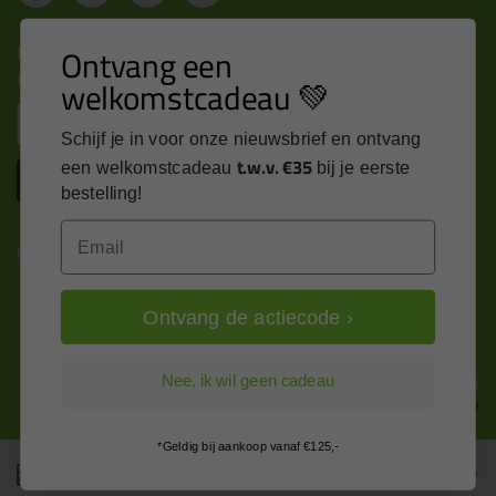
Nieuws, tips en exclusieve deals rechtstreeks in je
Ontvang een
inbox
welkomstcadeau 💚
Email
Schijf je in voor onze nieuwsbrief en ontvang
t.w.v. €35
een welkomstcadeau
bij je eerste
Inschrijven
bestelling!
Email
Kitcentrum is trots op:
Ontvang de actiecode ›
Alle prijzen zijn in EURO en excl. 21% BTW
Nee, ik wil geen cadeau
wijzig naar incl. BTW
*Geldig bij aankoop vanaf €125,-