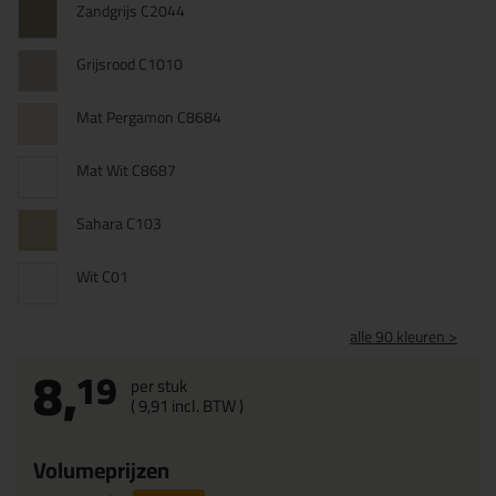
Zandgrijs C2044
Grijsrood C1010
Mat Pergamon C8684
Mat Wit C8687
Sahara C103
Wit C01
alle 90 kleuren >
8,
19
per stuk
(
9,
91
incl. BTW )
Volumeprijzen