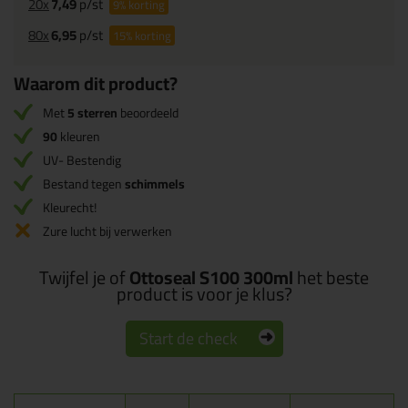
20x
7,49
p/st
9%
korting
80x
6,95
p/st
15%
korting
Waarom dit product?
Met
5 sterren
beoordeeld
90
kleuren
UV- Bestendig
Bestand tegen
schimmels
Kleurecht!
Zure lucht bij verwerken
Twijfel je of
Ottoseal S100 300ml
het beste
product is voor je klus?
Start de check