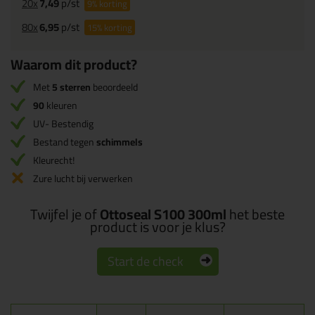
20x
7,49
p/st
9%
korting
80x
6,95
p/st
15%
korting
Waarom dit product?
Met
5 sterren
beoordeeld
90
kleuren
UV- Bestendig
Bestand tegen
schimmels
Kleurecht!
Zure lucht bij verwerken
Twijfel je of
Ottoseal S100 300ml
het beste
product is voor je klus?
Start de check