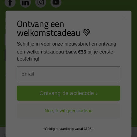
Nieuws, tips en exclusieve deals rechtstreeks in je
Ontvang een
inbox
welkomstcadeau 💚
Email
Schijf je in voor onze nieuwsbrief en ontvang
t.w.v. €35
een welkomstcadeau
bij je eerste
Inschrijven
bestelling!
Email
Kitcentrum is trots op:
Ontvang de actiecode ›
Alle prijzen zijn in EURO en excl. 21% BTW
Nee, ik wil geen cadeau
wijzig naar incl. BTW
*Geldig bij aankoop vanaf €125,-