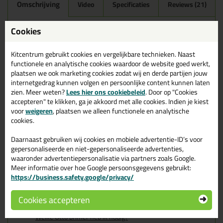
Omschrijving
Video
Specificaties
Reviews (21)
Ottoseal S100 300ml in
Cookies
Heldergrijs Nr 21 C501
Kitcentrum gebruikt cookies en vergelijkbare technieken. Naast
Zoek je kit in een specifieke kleur? Gevonden! Deze sanitairkit
functionele en analytische cookies waardoor de website goed werkt,
Ottoseal S100 300ml in de kleur Heldergrijs Nr 21 C501 is te
plaatsen we ook marketing cookies zodat wij en derde partijen jouw
gebruiken voor verschillende toepassingen. Een duurzame en
internetgedrag kunnen volgen en persoonlijke content kunnen laten
veelzijdige kit welke makkelijk te verwerken is. Perfect als je een
zien. Meer weten?
Lees hier ons cookiebeleid
. Door op "Cookies
bijpassende kleur zoekt met gegarandeerd een topresultaat.
accepteren" te klikken, ga je akkoord met alle cookies. Indien je kiest
Bestel de Ottoseal S100 300ml in kleur Heldergrijs Nr 21 C501
vandaag nog! Op voorraad en op werkdagen besteld = morgen in
voor
weigeren
, plaatsen we alleen functionele en analytische
huis.
cookies.
Wil je meer weten over de toepassing en kenmerken van dit
Daarnaast gebruiken wij cookies en mobiele advertentie-ID’s voor
product?
Lees alles over dit product >
gepersonaliseerde en niet-gepersonaliseerde advertenties,
waaronder advertentiepersonalisatie via partners zoals Google.
Tips & tricks voor Ottoseal S100
Meer informatie over hoe Google persoonsgegevens gebruikt:
https://business.safety.google/privacy/
300ml
Cookies accepteren
In de volgende blogs wordt dit product gebruikt:
De badkamer kitten? Lees hier hoe!
Welke Otto primer heb ik nodig?