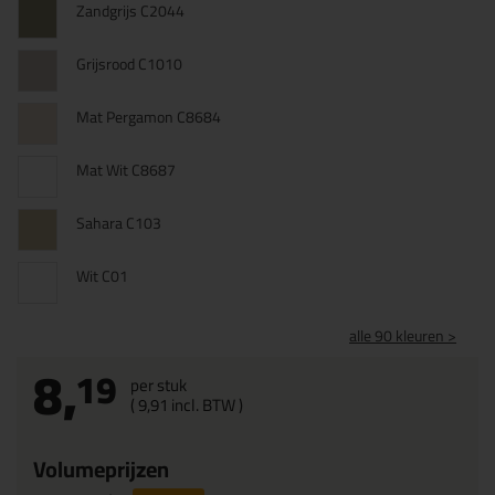
Zandgrijs C2044
Grijsrood C1010
Mat Pergamon C8684
Mat Wit C8687
Sahara C103
Wit C01
alle 90 kleuren >
8,
19
per stuk
(
9,
91
incl. BTW )
Volumeprijzen