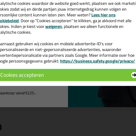
ttoseal S100 300ml in Robijnroo
cadeau 💚
alytische cookies waardoor de website goed werkt, plaatsen we ook market
okies zodat wij en derde partijen jouw internetgedrag kunnen volgen en
 je kit in een specifieke kleur? Gevonden! Deze sanitairkit Ottoseal S10
rsoonlijke content kunnen laten zien. Meer weten?
Lees hier ons
schillende toepassingen. Een duurzame en veelzijdige kit welke makkelijk
e nieuwsbrief en ontvang een
okiebeleid
. Door op "Cookies accepteren" te klikken, ga je akkoord met alle
kt met gegarandeerd een topresultaat. Bestel de Ottoseal S100 300ml 
v. €35,-
bij je eerste bestelling!
okies. Indien je kiest voor
weigeren
, plaatsen we alleen functionele en
werkdagen besteld = morgen in huis.
alytische cookies.
 je meer weten over de toepassing en kenmerken van dit product?
Lees 
arnaast gebruiken wij cookies en mobiele advertentie-ID’s voor
personaliseerde en niet-gepersonaliseerde advertenties, waaronder
ps & tricks voor Ottoseal S100 300ml
vertentiepersonalisatie via partners zoals Google. Meer informatie over hoe
ogle persoonsgegevens gebruikt:
https://business.safety.google/privacy/
 de actiecode ›
e volgende blogs wordt dit product gebruikt:
De badkamer kitten? Lees hier hoe!
Cookies accepteren
Welke Otto primer heb ik nodig?
 wil geen cadeau
Welke soorten kitten zijn er?
Zuurvrije siliconenkit, wat is dat?
j aankoop vanaf €125,-
n