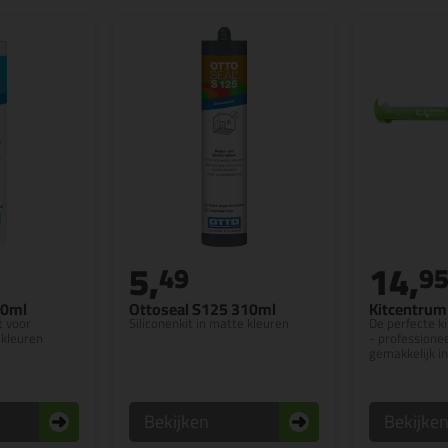
5,
14,
49
9
10ml
Ottoseal S125 310ml
Kitcentrum 
t voor
Siliconenkit in matte kleuren
De perfecte ki
 kleuren
- professionee
gemakkelijk in
Bekijken
Bekijke