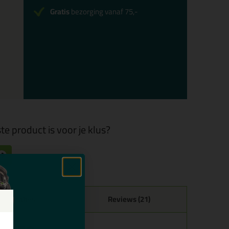
Gratis
bezorging vanaf 75,-
te product is voor je klus?
ecificaties
Reviews (21)