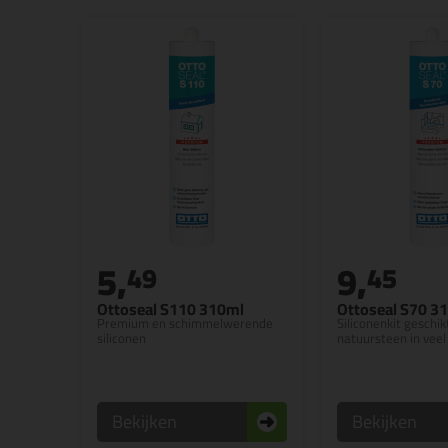
5,
9,
49
45
Ottoseal S110 310ml
Ottoseal S70 3
Premium en schimmelwerende
Siliconenkit geschik
siliconen
natuursteen in veel
Bekijken
Bekijken