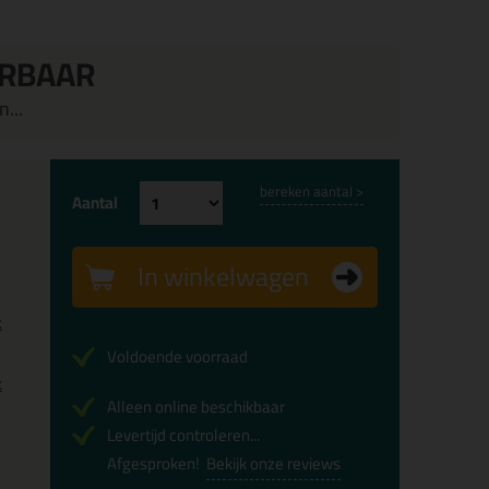
ERBAAR
...
bereken aantal >
Aantal
In winkelwagen
x
Voldoende voorraad
x
Alleen online beschikbaar
Levertijd controleren...
Afgesproken!
Bekijk onze reviews