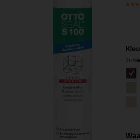
Kleu
Gekoze
Waa