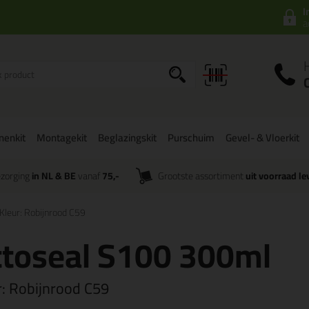
I
a
onenkit
Montagekit
Beglazingskit
Purschuim
Gevel- & Vloerkit
zorging
in NL & BE
vanaf
75,-
Grootste assortiment
uit voorraad le
Kleur: Robijnrood C59
ttoseal S100 300ml
r:
Robijnrood C59