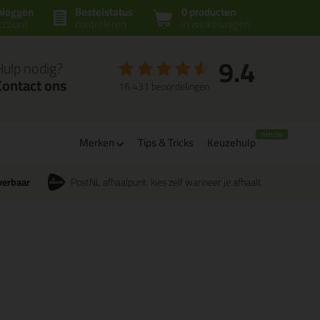
nloggen
Bestelstatus
0 producten
ccount
controleren
in winkelwagen
9.4
Hulp nodig?
Contact ons
16.431 beoordelingen
Merken
Tips & Tricks
Keuzehulp
verbaar
PostNL afhaalpunt: kies zelf wanneer je afhaalt