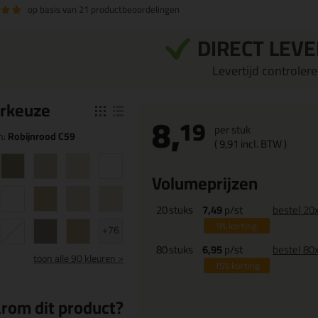
op basis van
21 productbeoordelingen
DIRECT LEV
Levertijd controleren
r
keuze
8,
19
per stuk
n:
Robijnrood C59
(
9,
91
incl. BTW )
Volumeprijzen
20
stuks
7,49
p/st
bestel 20
9%
korting
+76
80
stuks
6,95
p/st
bestel 80
toon
alle 90 kleuren >
15%
korting
rom dit product?