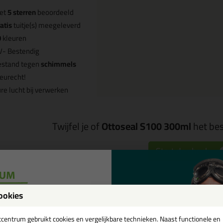
et
5 sterren
beoordeeld
atis
tuitje(s) meegeleverd
0
kleuren
V- Bestendig
estand tegen
schimmels
eurecht!
re lucht bij verwerken
Twijfel je of
Ottoseal S100 300ml
het bes
Start de check
Omschrijving
Video
Sp
ookies
een
tcentrum gebruikt cookies en vergelijkbare technieken. Naast functionele en