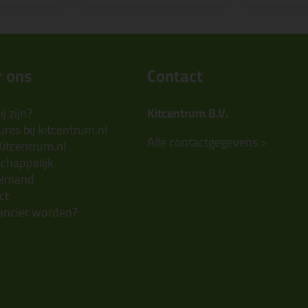
 ons
Contact
j zijn?
Kitcentrum B.V.
res bij kitcentrum.nl
Alle contactgegevens >
Kitcentrum.nl
chappelijk
elmand
ct
ancier worden?