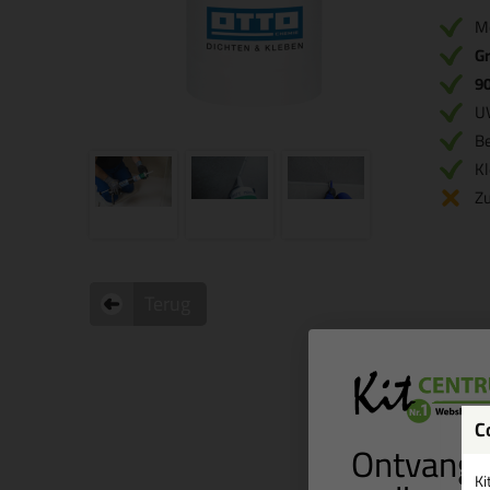
M
Gr
9
U
B
Kl
Zu
Terug
C
Ontvang 
Ki