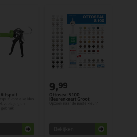
9,
5
99
Kitspuit
Ottoseal S100
Kleurenkaart Groot
tspuit voor elke klus
Opzoek naar de juiste kleur?
l, veelzijdig en
 gebruik
n
Bekijken