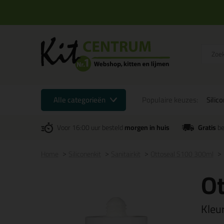
Alle categorieën
Populaire keuzes:
Silic
Voor 16:00 uur besteld
morgen in huis
Gratis
be
Home
Siliconenkit
Sanitairkit
Ottoseal S100 300ml
O
Kleu