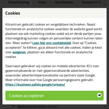
Omschrijving
Video
Specificaties
Reviews (21)
Ottoseal S100 300ml in
Cookies
Manhattan C43
Kitcentrum gebruikt cookies en vergelijkbare technieken. Naast
Zoek je kit in een specifieke kleur? Gevonden! Deze sanitairkit
functionele en analytische cookies waardoor de website goed werkt,
Ottoseal S100 300ml in de kleur Manhattan C43 is te gebruiken
plaatsen we ook marketing cookies zodat wij en derde partijen jouw
voor verschillende toepassingen. Een duurzame en veelzijdige kit
internetgedrag kunnen volgen en persoonlijke content kunnen laten
welke makkelijk te verwerken is. Perfect als je een bijpassende
zien. Meer weten?
Lees hier ons cookiebeleid
. Door op "Cookies
kleur zoekt met gegarandeerd een topresultaat. Bestel de
accepteren" te klikken, ga je akkoord met alle cookies. Indien je kiest
Ottoseal S100 300ml in kleur Manhattan C43 vandaag nog! Op
voor
weigeren
, plaatsen we alleen functionele en analytische
voorraad en op werkdagen besteld = morgen in huis.
cookies.
Wil je meer weten over de toepassing en kenmerken van dit
Daarnaast gebruiken wij cookies en mobiele advertentie-ID’s voor
product?
Lees alles over dit product >
gepersonaliseerde en niet-gepersonaliseerde advertenties,
waaronder advertentiepersonalisatie via partners zoals Google.
Tips & tricks voor Ottoseal S100
Meer informatie over hoe Google persoonsgegevens gebruikt:
https://business.safety.google/privacy/
300ml
In de volgende blogs wordt dit product gebruikt:
Cookies accepteren
De badkamer kitten? Lees hier hoe!
Welke Otto primer heb ik nodig?
Welke soorten kitten zijn er?