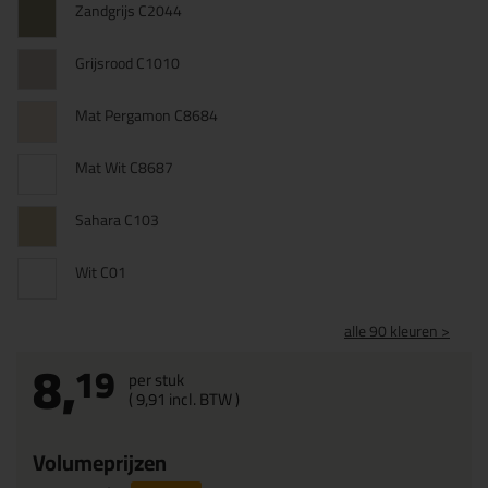
Zandgrijs C2044
Grijsrood C1010
Mat Pergamon C8684
Mat Wit C8687
Sahara C103
Wit C01
alle 90 kleuren >
8,
19
per stuk
(
9,
91
incl. BTW )
Volumeprijzen