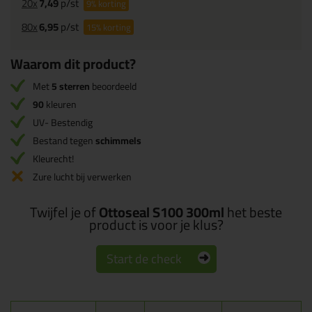
20x
7,49
p/st
9%
korting
80x
6,95
p/st
15%
korting
Waarom dit product?
Met
5 sterren
beoordeeld
90
kleuren
UV- Bestendig
Bestand tegen
schimmels
Kleurecht!
Zure lucht bij verwerken
Twijfel je of
Ottoseal S100 300ml
het beste
product is voor je klus?
Start de check