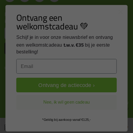
Nieuws, tips en exclusieve deals rechtstreeks in je
Ontvang een
inbox
welkomstcadeau 💚
Email
Schijf je in voor onze nieuwsbrief en ontvang
t.w.v. €35
een welkomstcadeau
bij je eerste
Inschrijven
bestelling!
Email
Kitcentrum is trots op:
Ontvang de actiecode ›
Alle prijzen zijn in EURO en excl. 21% BTW
Nee, ik wil geen cadeau
wijzig naar incl. BTW
*Geldig bij aankoop vanaf €125,-