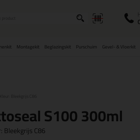
I
a
onenkit
Montagekit
Beglazingskit
Purschuim
Gevel- & Vloerkit
zorging
in NL & BE
vanaf
75,-
Grootste assortiment
uit voorraad le
Kleur: Bleekgrijs C86
ttoseal S100 300ml
r:
Bleekgrijs C86