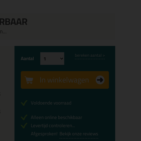
ERBAAR
...
bereken aantal >
Aantal
In winkelwagen
x
Voldoende voorraad
x
Alleen online beschikbaar
Levertijd controleren...
Afgesproken!
Bekijk onze reviews