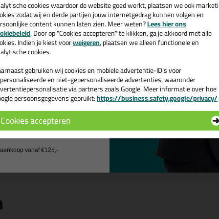
ttoseal S100 300ml in Bleekgrijs
cadeau 💚
alytische cookies waardoor de website goed werkt, plaatsen we ook market
okies zodat wij en derde partijen jouw internetgedrag kunnen volgen en
 je kit in een specifieke kleur? Gevonden! Deze sanitairkit Ottoseal S10
rsoonlijke content kunnen laten zien. Meer weten?
Lees hier ons
schillende toepassingen. Een duurzame en veelzijdige kit welke makkelijk
e nieuwsbrief en ontvang een
okiebeleid
. Door op "Cookies accepteren" te klikken, ga je akkoord met alle
kt met gegarandeerd een topresultaat. Bestel de Ottoseal S100 300ml i
v. €35,-
bij je eerste bestelling!
okies. Indien je kiest voor
weigeren
, plaatsen we alleen functionele en
kdagen besteld = morgen in huis.
alytische cookies.
 je meer weten over de toepassing en kenmerken van dit product?
Lees 
arnaast gebruiken wij cookies en mobiele advertentie-ID’s voor
personaliseerde en niet-gepersonaliseerde advertenties, waaronder
ps & tricks voor Ottoseal S100 300ml
vertentiepersonalisatie via partners zoals Google. Meer informatie over hoe
ogle persoonsgegevens gebruikt:
https://business.safety.google/privacy/
 de actiecode ›
e volgende blogs wordt dit product gebruikt:
De badkamer kitten? Lees hier hoe!
Cookies accepteren
Welke Otto primer heb ik nodig?
 wil geen cadeau
Welke soorten kitten zijn er?
Zuurvrije siliconenkit, wat is dat?
j aankoop vanaf €125,-
n