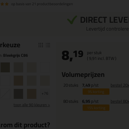
op basis van
21 productbeoordelingen
DIRECT LEV
Levertijd controleren
r
keuze
8,
19
per stuk
n:
Bleekgrijs C86
(
9,
91
incl. BTW )
Volumeprijzen
20
stuks
7,49
p/st
bestel 20
9%
korting
+76
80
stuks
6,95
p/st
bestel 80
toon
alle 90 kleuren >
15%
korting
rom dit product?