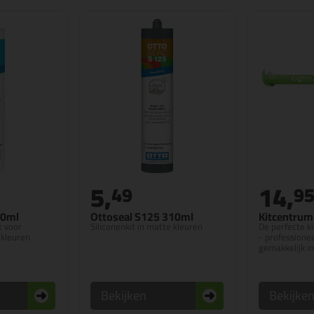
5,
14,
49
9
10ml
Ottoseal S125 310ml
Kitcentrum 
t voor
Siliconenkit in matte kleuren
De perfecte ki
 kleuren
- professionee
gemakkelijk in
Bekijken
Bekijke