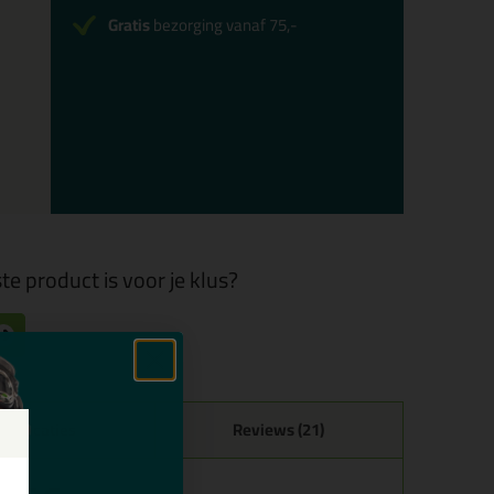
Gratis
bezorging vanaf 75,-
te product is voor je klus?
ecificaties
Reviews (21)