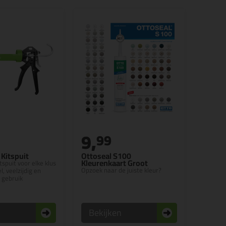
9,
5
99
Kitspuit
Ottoseal S100
Kleurenkaart Groot
tspuit voor elke klus
Opzoek naar de juiste kleur?
l, veelzijdig en
 gebruik
n
Bekijken