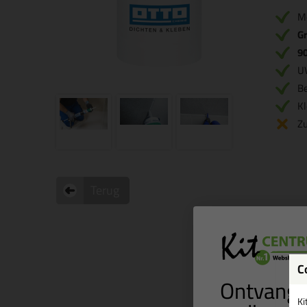
M
Gr
9
U
B
Kl
Zu
Terug
C
Ontvang 
Ki