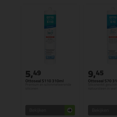
5,
9,
49
45
Ottoseal S110 310ml
Ottoseal S70 3
Premium en schimmelwerende
Siliconenkit geschik
siliconen
natuursteen in veel
Bekijken
Bekijken