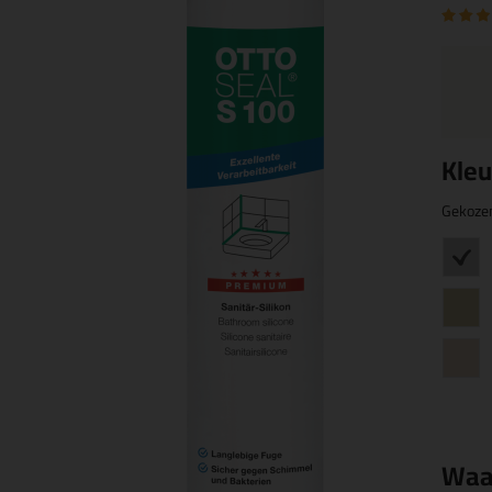
Kleu
Gekoze
Waa