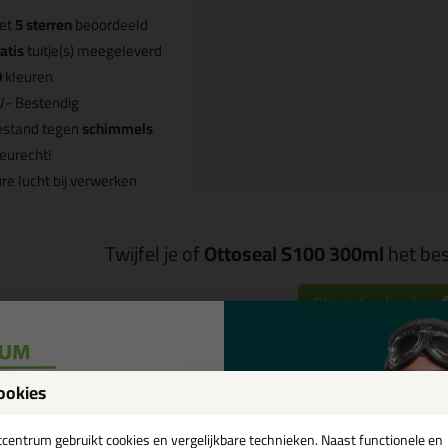
et
5 sterren
beoordeeld
atis
tuitje(s) meegeleverd
0
kleuren
V- Bestendig
estand tegen
schimmels
eurecht!
re lucht bij verwerken
Twijfel je of
Ottoseal S100 300ml
het bes
Start de check
Omschrijving
Video
Sp
ookies
een
tcentrum gebruikt cookies en vergelijkbare technieken. Naast functionele en