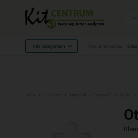
Alle categorieën
Populaire keuzes:
Silic
Voor 16:00 uur besteld
morgen in huis
Gratis
be
Home
Siliconenkit
Sanitairkit
Ottoseal S100 300ml
O
Kleu