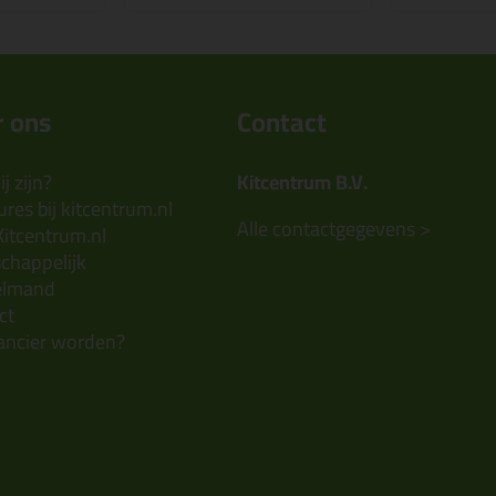
 ons
Contact
j zijn?
Kitcentrum B.V.
res bij kitcentrum.nl
Alle contactgegevens >
Kitcentrum.nl
chappelijk
elmand
ct
ancier worden?