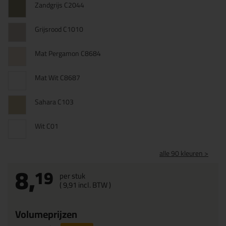
Zandgrijs C2044
Grijsrood C1010
Mat Pergamon C8684
Mat Wit C8687
Sahara C103
Wit C01
alle 90 kleuren >
8,
19
per stuk
(
9,
91
incl. BTW )
Volumeprijzen