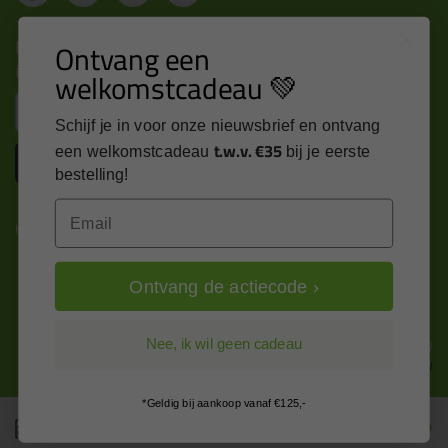
Nieuws, tips en exclusieve deals rechtstreeks in je
Ontvang een
inbox
welkomstcadeau 💚
Email
Schijf je in voor onze nieuwsbrief en ontvang
t.w.v. €35
een welkomstcadeau
bij je eerste
Inschrijven
bestelling!
Email
Kitcentrum is trots op:
Ontvang de actiecode ›
Alle prijzen zijn in EURO en excl. 21% BTW
Nee, ik wil geen cadeau
wijzig naar incl. BTW
*Geldig bij aankoop vanaf €125,-