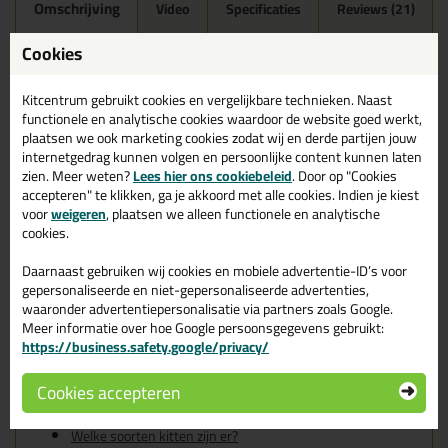
Omschrijving
Video
Specificaties
Reviews (21)
Ottoseal S100 300ml in
Cookies
Natura C55
Kitcentrum gebruikt cookies en vergelijkbare technieken. Naast
Zoek je kit in een specifieke kleur? Gevonden! Deze sanitairkit
functionele en analytische cookies waardoor de website goed werkt,
Ottoseal S100 300ml in de kleur Natura C55 is te gebruiken voor
plaatsen we ook marketing cookies zodat wij en derde partijen jouw
verschillende toepassingen. Een duurzame en veelzijdige kit
internetgedrag kunnen volgen en persoonlijke content kunnen laten
welke makkelijk te verwerken is. Perfect als je een bijpassende
zien. Meer weten?
Lees hier ons cookiebeleid
. Door op "Cookies
kleur zoekt met gegarandeerd een topresultaat. Bestel de
accepteren" te klikken, ga je akkoord met alle cookies. Indien je kiest
Ottoseal S100 300ml in kleur Natura C55 vandaag nog! Op
voor
weigeren
, plaatsen we alleen functionele en analytische
voorraad en op werkdagen besteld = morgen in huis.
cookies.
Wil je meer weten over de toepassing en kenmerken van dit
Daarnaast gebruiken wij cookies en mobiele advertentie-ID’s voor
product?
Lees alles over dit product >
gepersonaliseerde en niet-gepersonaliseerde advertenties,
waaronder advertentiepersonalisatie via partners zoals Google.
Tips & tricks voor Ottoseal S100
Meer informatie over hoe Google persoonsgegevens gebruikt:
https://business.safety.google/privacy/
300ml
In de volgende blogs wordt dit product gebruikt:
Cookies accepteren
De badkamer kitten? Lees hier hoe!
Welke Otto primer heb ik nodig?
Welke soorten kitten zijn er?