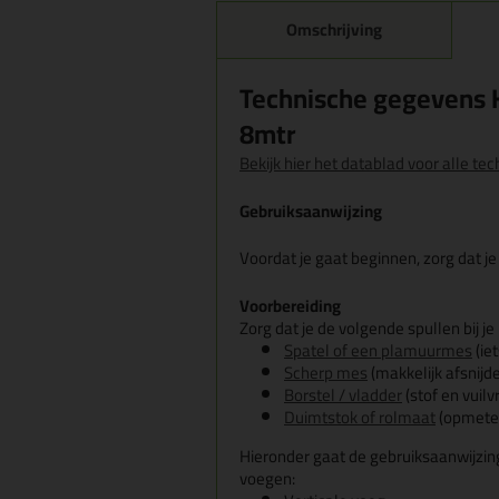
Omschrijving
Technische gegevens 
8mtr
Bekijk hier het datablad voor alle t
Gebruiksaanwijzing
Voordat je gaat beginnen, zorg dat je
Voorbereiding
Zorg dat je de volgende spullen bij je
Spatel of een plamuurmes
(ie
Scherp mes
(makkelijk afsnijd
Borstel / vladder
(stof en vuil
Duimtstok of rolmaat
(opmeten
Hieronder gaat de gebruiksaanwijzing
voegen: