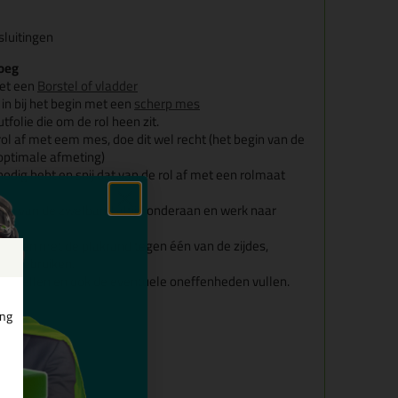
luitingen
voeg
met een
Borstel of vladder
l in bij het begin met een
scherp mes
folie die om de rol heen zit.
rol af met eem mes, doe dit wel recht (het begin van de
e optimale afmeting)
dig hebt en snij dat van de rol af met een rolmaat
ppen van de zwelband altijd onderaan en werk naar
met en met de plakrand tegen één van de zijdes,
te gebruiken.
 opzwellen en ook de eventuele oneffenheden vullen.
ing