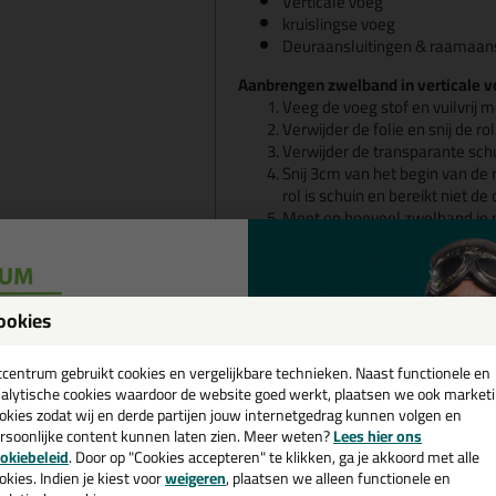
Verticale voeg
kruislingse voeg
Deuraansluitingen & raamaans
Aanbrengen zwelband in verticale 
Veeg de voeg stof en vuilvrij 
Verwijder de folie en snij de ro
Verwijder de transparante schut
Snij 3cm van het begin van de 
rol is schuin en bereikt niet d
Meet op hoeveel zwelband je no
(neem hierbij 1cm extra)
Start het plakken en/of insto
boven toe. (Zie afbeelding⬇️)
Duw de zwelband op zijn plek 
ookies
handig is om een
plamuurmes
een
Klaar is kees! Nu zal de band
cadeau 💚
tcentrum gebruikt cookies en vergelijkbare technieken. Naast functionele en
alytische cookies waardoor de website goed werkt, plaatsen we ook market
okies zodat wij en derde partijen jouw internetgedrag kunnen volgen en
rsoonlijke content kunnen laten zien. Meer weten?
Lees hier ons
e nieuwsbrief en ontvang een
okiebeleid
. Door op "Cookies accepteren" te klikken, ga je akkoord met alle
v. €35,-
bij je eerste bestelling!
okies. Indien je kiest voor
weigeren
, plaatsen we alleen functionele en