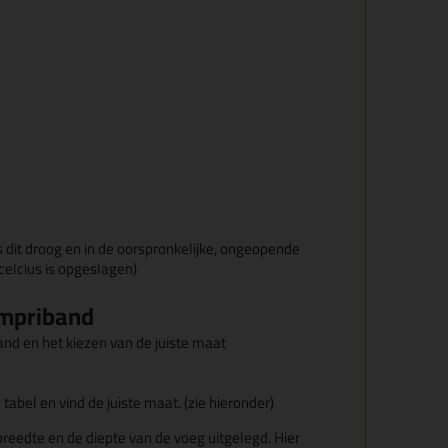
s dit droog en in de oorspronkelijke, ongeopende
celcius is opgeslagen)
ompriband
and en het kiezen van de juiste maat
abel en vind de juiste maat. (zie hieronder)
breedte en de diepte van de voeg uitgelegd. Hier