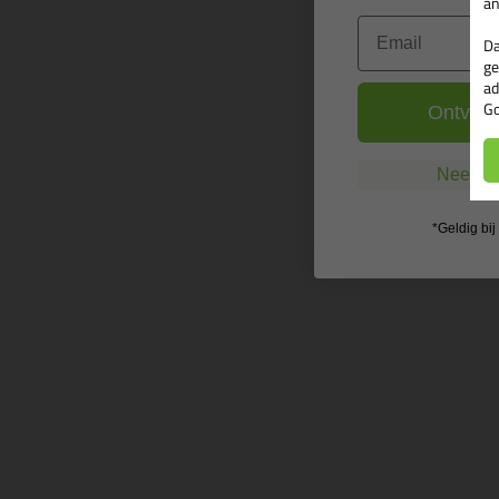
an
Email
Da
ge
ad
Go
Ontvang
Nee, ik
*Geldig bi