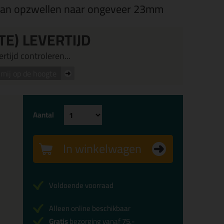
an opzwellen naar ongeveer 23mm
TE) LEVERTIJD
rtijd controleren...
mij op de hoogte
Aantal
In winkelwagen
Voldoende voorraad
Alleen online beschikbaar
Gratis
bezorging vanaf 75,-