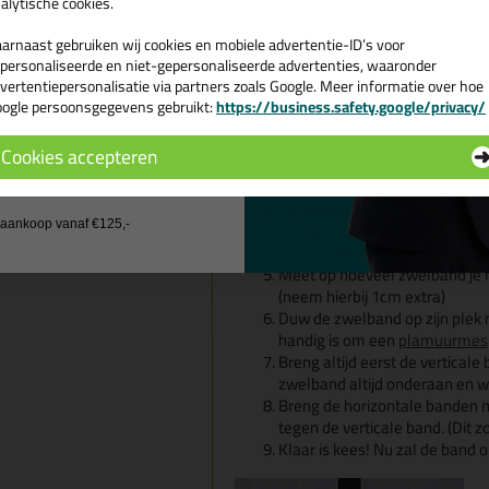
alytische cookies.
arnaast gebruiken wij cookies en mobiele advertentie-ID’s voor
personaliseerde en niet-gepersonaliseerde advertenties, waaronder
vertentiepersonalisatie via partners zoals Google. Meer informatie over hoe
ogle persoonsgegevens gebruikt:
https://business.safety.google/privacy/
 de actiecode ›
Aanbrengen zwelband in kruislings
Cookies accepteren
Veeg de voeg stof en vuilvrij 
 wil geen cadeau
Verwijder de folie en snij de ro
Verwijder de transparante schut
Snij 3cm van het begin van de 
j aankoop vanaf €125,-
rol is schuin en bereikt niet d
Meet op hoeveel zwelband je no
(neem hierbij 1cm extra)
Duw de zwelband op zijn plek 
handig is om een
plamuurmes
Breng altijd eerst de verticale
zwelband altijd onderaan en we
Breng de horizontale banden m
tegen de verticale band. (Dit zo
Klaar is kees! Nu zal de band