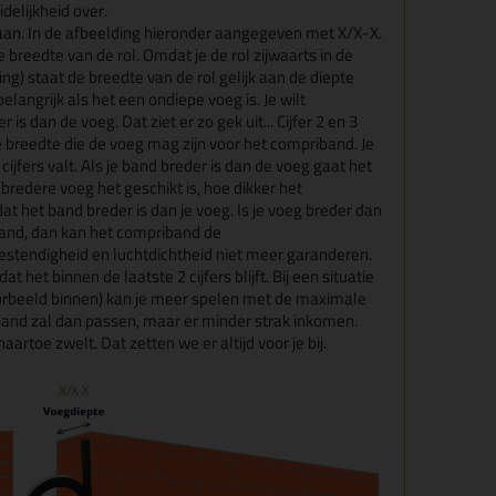
delijkheid over.
 aan. In de afbeelding hieronder aangegeven met X/X-X.
de breedte van de rol. Omdat je de rol zijwaarts in de
ding) staat de breedte van de rol gelijk aan de diepte
belangrijk als het een ondiepe voeg is. Je wilt
 dan de voeg. Dat ziet er zo gek uit... Cijfer 2 en 3
breedte die de voeg mag zijn voor het compriband. Je
ijfers valt. Als je band breder is dan de voeg gaat het
 bredere voeg het geschikt is, hoe dikker het
dat het band breder is dan je voeg. Is je voeg breder dan
band, dan kan het compriband de
stendigheid en luchtdichtheid niet meer garanderen.
 het binnen de laatste 2 cijfers blijft. Bij een situatie
jvoorbeeld binnen) kan je meer spelen met de maximale
and zal dan passen, maar er minder strak inkomen.
artoe zwelt. Dat zetten we er altijd voor je bij.