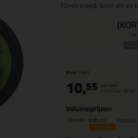
12mm breed, 4mm dik en k
(KOR
Leve
houd 
Kleur
: Zwart
10,
55
per stuk
(
12,
77
incl. BTW )
Volumeprijzen
25
stuks
9,55
p/st
bestel 25x
9%
korting