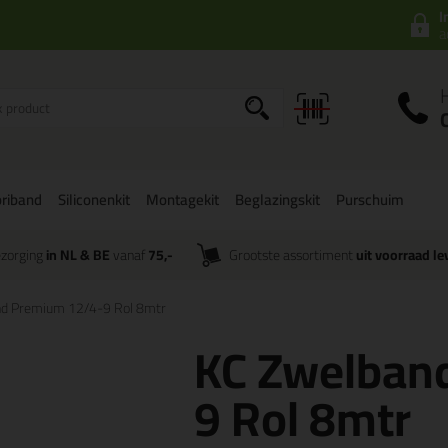
I
a
riband
Siliconenkit
Montagekit
Beglazingskit
Purschuim
zorging
in NL & BE
vanaf
75,-
Grootste assortiment
uit voorraad le
d Premium 12/4-9 Rol 8mtr
KC Zwelban
9 Rol 8mtr