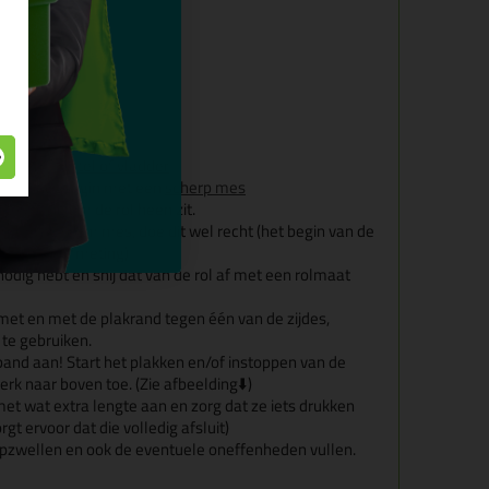
e voeg
met een
Borstel of vladder
l in bij het begin met een
scherp mes
folie die om de rol heen zit.
rol af met eem mes, doe dit wel recht (het begin van de
e optimale afmeting)
dig hebt en snij dat van de rol af met een rolmaat
met en met de plakrand tegen één van de zijdes,
te gebruiken.
 band aan! Start het plakken en/of instoppen van de
rk naar boven toe. (Zie afbeelding⬇️)
et wat extra lengte aan en zorg dat ze iets drukken
rgt ervoor dat die volledig afsluit)
 opzwellen en ook de eventuele oneffenheden vullen.