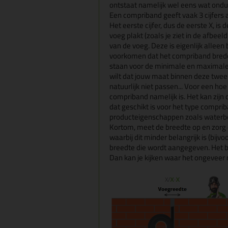
ontstaat namelijk wel eens wat ondui
Een compriband geeft vaak 3 cijfers
Het eerste cijfer, dus de eerste X, is 
voeg plakt (zoals je ziet in de afbeel
van de voeg. Deze is eigenlijk alleen 
voorkomen dat het compriband breder is
staan voor de minimale en maximale 
wilt dat jouw maat binnen deze twee c
natuurlijk niet passen... Voor een hoe
compriband namelijk is. Het kan zijn 
dat geschikt is voor het type compri
producteigenschappen zoals waterbe
Kortom, meet de breedte op en zorg dat
waarbij dit minder belangrijk is (bi
breedte die wordt aangegeven. Het b
Dan kan je kijken waar het ongeveer na