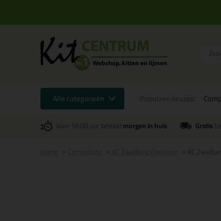
Alle categorieën
Populaire keuzes:
Comp
Voor 16:00 uur besteld
morgen in huis
Gratis
be
Home
Compriband
KC Zwelband Premium
KC Zwelban