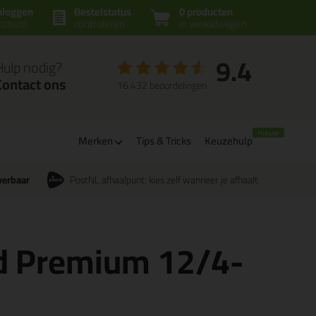
nloggen
Bestelstatus
0 producten
ccount
controleren
in winkelwagen
9.4
Hulp nodig?
Contact ons
16.432 beoordelingen
Merken
Tips & Tricks
Keuzehulp
verbaar
PostNL afhaalpunt: kies zelf wanneer je afhaalt
d Premium 12/4-