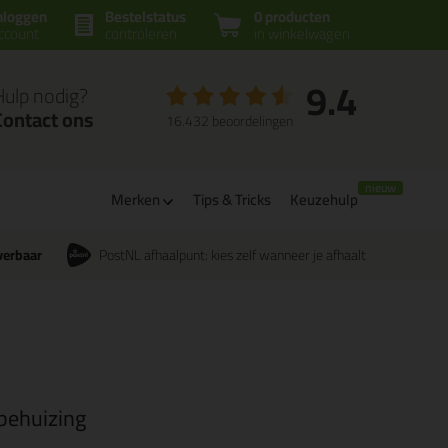
nloggen
Bestelstatus
0 producten
ccount
controleren
in winkelwagen
9.4
Hulp nodig?
Contact ons
16.432 beoordelingen
Merken
Tips & Tricks
Keuzehulp
verbaar
PostNL afhaalpunt: kies zelf wanneer je afhaalt
behuizing