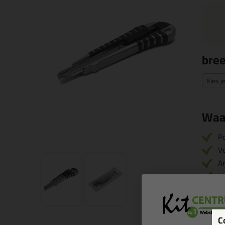
bre
Kies j
Waa
Po
Vo
An
M
C