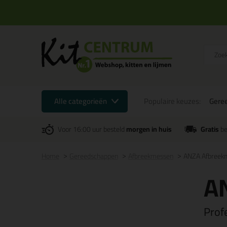
Alle categorieën
Populaire keuzes:
Gere
Voor 16:00 uur besteld
morgen in huis
Gratis
be
Home
Gereedschappen
Afbreekmessen
ANZA Afbreek
A
Prof