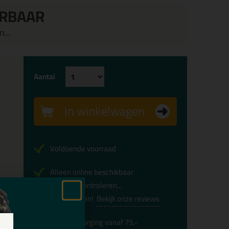
ERBAAR
...
Aantal
In winkelwagen
Voldoende voorraad
Alleen online beschikbaar
Levertijd controleren...
Afgesproken!
Bekijk onze reviews
Gratis
bezorging vanaf 75,-