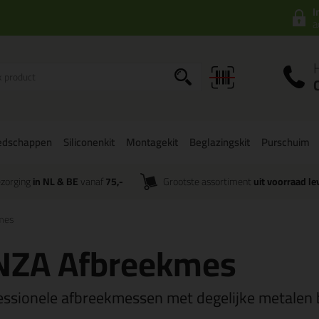
I
a
edschappen
Siliconenkit
Montagekit
Beglazingskit
Purschuim
zorging
in NL & BE
vanaf
75,-
Grootste assortiment
uit voorraad le
mes
NZA Afbreekmes
essionele afbreekmessen met degelijke metalen 