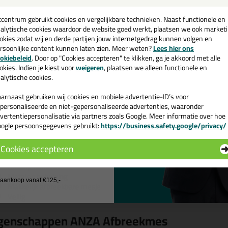
een
cadeau 💚
tcentrum gebruikt cookies en vergelijkbare technieken. Naast functionele en
alytische cookies waardoor de website goed werkt, plaatsen we ook market
okies zodat wij en derde partijen jouw internetgedrag kunnen volgen en
rsoonlijke content kunnen laten zien. Meer weten?
Lees hier ons
e nieuwsbrief en ontvang een
okiebeleid
. Door op "Cookies accepteren" te klikken, ga je akkoord met alle
Omschrijving
v. €35,-
bij je eerste bestelling!
okies. Indien je kiest voor
weigeren
, plaatsen we alleen functionele en
alytische cookies.
NZA Afbreekmes
arnaast gebruiken wij cookies en mobiele advertentie-ID’s voor
personaliseerde en niet-gepersonaliseerde advertenties, waaronder
e professionele afbreekmessen met degelijke metalen behuizing zijn mak
vertentiepersonalisatie via partners zoals Google. Meer informatie over hoe
ook uitermate veilig door de mes-blokkering.
ogle persoonsgegevens gebruikt:
https://business.safety.google/privacy/
 de actiecode ›
merken
Cookies accepteren
Mes-blokkering
 wil geen cadeau
Antislip handvat
Metalen behuizing
j aankoop vanaf €125,-
Makkelijk afbreekbare mesje
Veilig
genschappen ANZA Afbreekmes