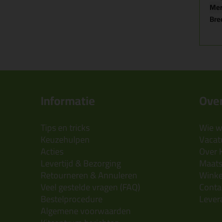
Me
Bre
Informatie
Over
Tips en tricks
Wie wi
Keuzehulpen
Vacatu
Acties
Over 
Levertijd & Bezorging
Maats
Retourneren & Annuleren
Wink
Veel gestelde vragen (FAQ)
Conta
Bestelprocedure
Lever
Algemene voorwaarden