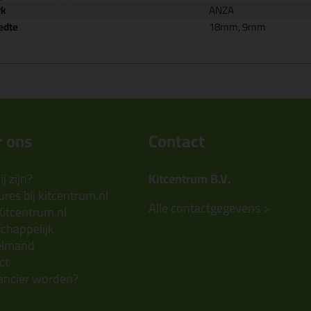
rk
ANZA
edte
18mm, 9mm
 ons
Contact
j zijn?
Kitcentrum B.V.
res bij kitcentrum.nl
Alle contactgegevens >
Kitcentrum.nl
chappelijk
elmand
ct
ancier worden?