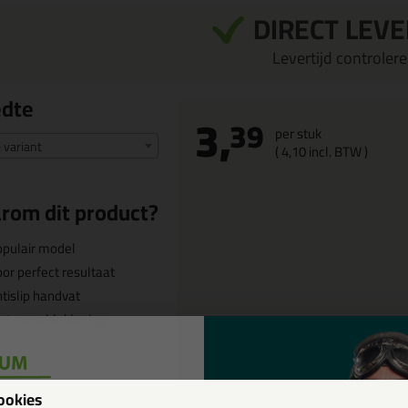
DIRECT LEV
Levertijd controleren
edte
3,
39
per stuk
e variant
(
4,
10
incl. BTW )
rom dit product?
pulair model
or perfect resultaat
tislip handvat
et mes-blokkering
ookies