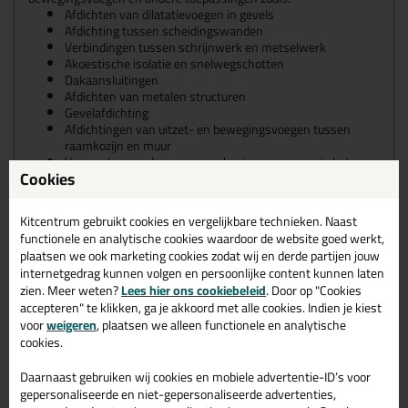
Afdichten van dilatatievoegen in gevels
Afdichting tussen scheidingswanden
Verbindingen tussen schrijnwerk en metselwerk
Akoestische isolatie en snelwegschotten
Dakaansluitingen
Afdichten van metalen structuren
Gevelafdichting
Afdichtingen van uitzet- en bewegingsvoegen tussen
raamkozijn en muur
Voegen tussen deur- en raamkozijnen en muur, in beton-
Cookies
en staalbouw, houtbouw, etc
Kwalitatieve rugvulling bij plaatsing achter slag
Te gebruiken als tochtband bij ramen en deuren
Kitcentrum gebruikt cookies en vergelijkbare technieken. Naast
En veel meer!
functionele en analytische cookies waardoor de website goed werkt,
plaatsen we ook marketing cookies zodat wij en derde partijen jouw
internetgedrag kunnen volgen en persoonlijke content kunnen laten
Ideale situatie💡
De ideale voeg voor deze zwelband is tussen de 4 en 9 mm breed.
zien. Meer weten?
Lees hier ons cookiebeleid
. Door op "Cookies
accepteren" te klikken, ga je akkoord met alle cookies. Indien je kiest
voor
weigeren
, plaatsen we alleen functionele en analytische
Kenmerken
Slagregendicht
tot 600 Pa bij voegen van 4-9 mm
cookies.
Grote overbrugging mogelijk (voegopening)
10 jarige functionaliteitgarantie (1)
Daarnaast gebruiken wij cookies en mobiele advertentie-ID’s voor
10 jaar tegen gecontroleerde weersomstandigheden
gepersonaliseerde en niet-gepersonaliseerde advertenties,
Voldoet aan de voorschriften van DIN 18 542-BG1