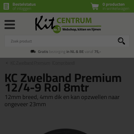
Bestelstatus
0 producten
of inloggen
in winkelwagen
Gratis
bezorging
in NL & BE
vanaf
75,-
KC Zwelband Premium
(Compriband)
KC Zwelband Premium
12/4-9 Rol 8mtr
12mm breed, 4mm dik en kan opzwellen naar
ongeveer 23mm