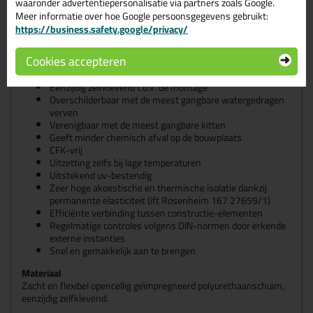
waaronder advertentiepersonalisatie via partners zoals Google.
Permanente interne en externe kwaliteitscontrole op
Meer informatie over hoe Google persoonsgegevens gebruikt:
slagregendichtheid tot 600 Pa
https://business.safety.google/privacy/
Europese en Belgische goedkeuring
Akoestische isolatie tot 58 dB
Cookies accepteren
Product gelijkwaardig aan KOMO-certificaat K63645
Dampdoorlatend
Éénzijdig zelfklevend t.b.v. de montage
Overschilderbaar met de meest gangbare watergedragen
verven
Verenigbaar met de meest gangbare kitten
Geeft minder chemisch afval op de bouwplaats
CFK-vrij
Uitzetting zelfs bij lage temperaturen
Uitstekend uv-bestendig
Zeer hoge akoestische en thermische isolatie dankzij
permanente elasticiteit (ift Rosenheim 167 27659/1)
Efficiënte verbinding tussen constructie-elementen
Regelmatige controles volgens DIN-normen door erkende
externe instanties
Snel en gemakkelijk aan te brengen
Materiaal
Zacht en flexibel opencellig geïmpregneerd polyurethaanschuim,
eenzijdig zelfklevend.