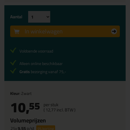
Aantal
In winkelwagen
Voldoende voorraad
Alleen online beschikbaar
Gratis
bezorging vanaf 75,-
Kleur
: Zwart
10,
55
per stuk
(
12,
77
incl. BTW )
Volumeprijzen
25x
9,55
p/st
9%
korting