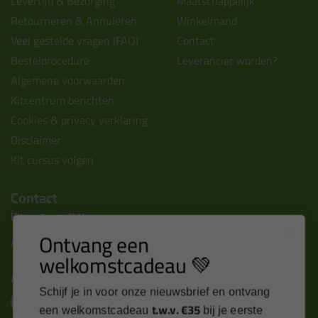
Levertijd & Bezorging
Maatschappelijk
Retourneren & Annuleren
Winkelmand
Veel gestelde vragen (FAQ)
Contact
Bestelprocedure
Leverancier worden?
Algemene voorwaarden
Kitcentrum berichten
Cookies & privacy verklaring
Disclaimer
Kit cursus volgen
Contact
Kitcentrum B.V.
Ontvang een
Alle contactgegevens >
welkomstcadeau 💚
Altijd op de hoogte blijven?
Schijf je in voor onze nieuwsbrief en ontvang
t.w.v. €35
een welkomstcadeau
bij je eerste