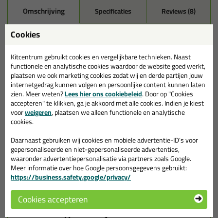
Omschrijving
Specificaties
Reviews (8)
Cookies
Zwaluw Cleaner, een goede
ontvetter
Kitcentrum gebruikt cookies en vergelijkbare technieken. Naast
functionele en analytische cookies waardoor de website goed werkt,
Zwaluw Cleaner is een ontvettings- en reinigingsmiddel voor
niet-poreuze ondergronden. Deze ontvetter verwijdert vetsporen
plaatsen we ook marketing cookies zodat wij en derde partijen jouw
en lichte oppervlakteverontreinigingen, waardoor de hechting van
internetgedrag kunnen volgen en persoonlijke content kunnen laten
de lijm of kit aanzienlijk verbetert. Door verdamping van Zwaluw
zien. Meer weten?
Lees hier ons cookiebeleid
. Door op "Cookies
Cleaner zal de ondergrond afkoelen. Dat kan leiden tot
accepteren" te klikken, ga je akkoord met alle cookies. Indien je kiest
condensatie van vocht op het oppervlak. Daarom wordt
voor
weigeren
, plaatsen we alleen functionele en analytische
geadviseerd het oppervlak na reiniging 10 minuten te laten
cookies.
drogen alvorens een kit of lijm op de ondergrond aan te brengen.
Vervang de reinigingsdoeken regelmatig. Zwaluw Cleaner is een
Daarnaast gebruiken wij cookies en mobiele advertentie-ID’s voor
kleurloze ontvettings- en reinigingsmiddel voor niet-poreuze
gepersonaliseerde en niet-gepersonaliseerde advertenties,
ondergronden.
waaronder advertentiepersonalisatie via partners zoals Google.
Meer informatie over hoe Google persoonsgegevens gebruikt:
Let op!
https://business.safety.google/privacy/
Dit product van Den Braven heeft een nieuw uiterlijk en een
nieuwe naam gekregen. Verder is er niks veranderd!
Cookies accepteren
Wanneer gebruik je de Zwaluw