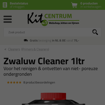
Bestelstatus
0 producten
of inloggen
in winkelwagen
Gratis
bezorging
in NL & BE
vanaf
75,-
Cleaners
(Primers & Cleaners)
Zwaluw Cleaner 1ltr
Voor het reinigen & ontvetten van niet- poreuze
ondergronden
8 productbeoordelingen