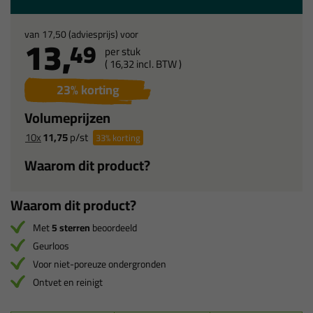
van
17,50
(adviesprijs) voor
13,
49
per stuk
(
16,
32
incl. BTW )
23
% korting
Volumeprijzen
10x
11,75
p/st
33%
korting
Waarom dit product?
Waarom dit product?
Met
5 sterren
beoordeeld
Geurloos
Voor niet-poreuze ondergronden
Ontvet en reinigt