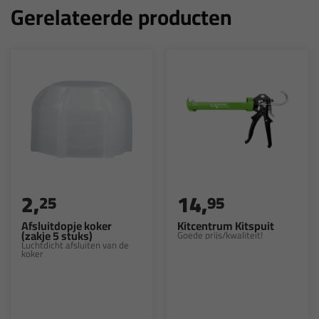
Gerelateerde producten
2,
14,
25
95
Afsluitdopje koker
Kitcentrum Kitspuit
(zakje 5 stuks)
Goede prijs/kwaliteit!
Luchtdicht afsluiten van de
koker