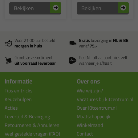
Bekijken
Bekijken
Voor 21:00 uur besteld
Gratis
bezorging in
NL & BE
morgen in huis
vanaf
75,-
Grootste assortiment
PostNL afhaalpunt: kies zelf
uit voorraad leverbaar
wanneer je afhaalt
Informatie
Over ons
Tips en tricks
Wie wij zijn?
Keuzehulpen
Vacatures bij kitcentrum.nl
Acties
Over Kitcentrum.nl
Levertijd & Bezorging
Maatschappelijk
Retourneren & Annuleren
Winkelmand
Veel gestelde vragen (FAQ)
Contact