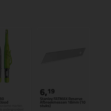
6,
9
19
030
Stanley FATMAX Reserve
tlood
Afbreekmessen 18mm (10
stuks)
uurzame marker,
lle ondergronden!