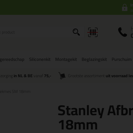
I
a
gereedschap
Siliconenkit
Montagekit
Beglazingskit
Purschuim
zorging
in NL & BE
vanaf
75,-
Grootste assortiment
uit voorraad le
reekmes SM 18mm
Stanley Af
18mm