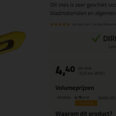
Dit mes is zeer geschikt vo
bladmaterialen en algemene
op basis van
1 productbeoorde
DIR
Leve
4,
40
per stuk
(
5,
32
incl. BTW )
Volumeprijzen
40
stuks
4,10
p/st
bestel 40x
7%
korting
Waarom dit product?