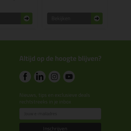
n
Bekijken
Altijd op de hoogte blijven?
Nieuws, tips en exclusieve deals
rechtstreeks in je inbox
Email
Inschrijven