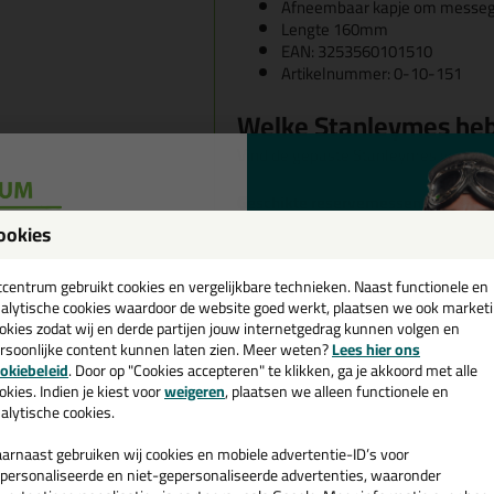
Afneembaar kapje om messegme
Lengte 160mm
EAN: 3253560101510
Artikelnummer: 0-10-151
Welke Stanleymes heb
Vind de gepaste Stanleymes voor j
Geschikte reservemessen
Stanley Fatmax Reserve Afbr
ookies
Stanley Reserve Afbreekmess
een
Stanley Reserve Afbreekmess
cadeau 💚
tcentrum gebruikt cookies en vergelijkbare technieken. Naast functionele en
Stanley Reserve Afbreekmess
alytische cookies waardoor de website goed werkt, plaatsen we ook market
Stanley Carbide Reserve Afbre
okies zodat wij en derde partijen jouw internetgedrag kunnen volgen en
rsoonlijke content kunnen laten zien. Meer weten?
Lees hier ons
e nieuwsbrief en ontvang een
okiebeleid
. Door op "Cookies accepteren" te klikken, ga je akkoord met alle
v. €35,-
bij je eerste bestelling!
okies. Indien je kiest voor
weigeren
, plaatsen we alleen functionele en
alytische cookies.
arnaast gebruiken wij cookies en mobiele advertentie-ID’s voor
personaliseerde en niet-gepersonaliseerde advertenties, waaronder