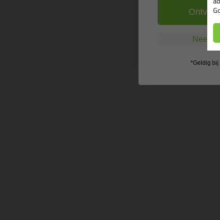
ad
Go
Ontvang
Nee, ik
*Geldig bi