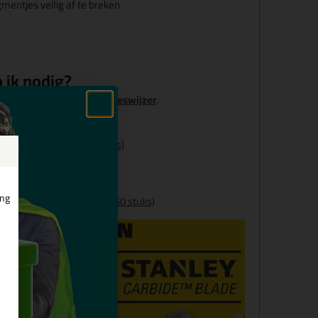
ntjes veilig af te breken
 ik nodig?
ouw toepassingen met de
meswijzer
.
eekmessen 18mm (10 stuks)
en 18mm (10 stuks)
en 18mm (50 stuks)
en 18mm (100 stuks)
ing
ekmesjes 18mm (5, 10 of 50 stuks)