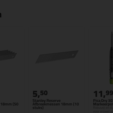
n
5,
11,
50
9
Stanley Reserve
Pica Dry 3
 18mm (50
Afbreekmessen 18mm (10
Markeerpo
stuks)
Robuust en d
voor vrijwel a