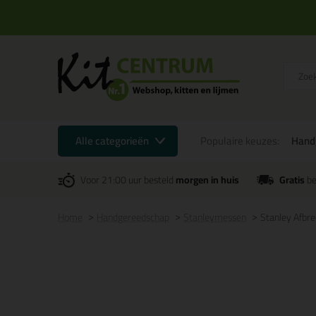
Alle categorieën
Populaire keuzes:
Hand
Voor 21:00 uur besteld
morgen in huis
Gratis
be
Home
Handgereedschap
Stanleymessen
Stanley Afb