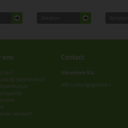
Bekijken
Bekijke
 ons
Contact
j zijn?
Kitcentrum B.V.
res bij kitcentrum.nl
Alle contactgegevens >
Kitcentrum.nl
chappelijk
elmand
ct
ancier worden?