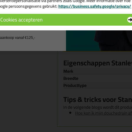
vertentiepersonalisatie via partners zoals Google. Meer informatie over hoe
ogle persoonsgegevens gebruikt:
https://business.safety.google/privacy/
 de actiecode ›
Cookies accepteren
 wil geen cadeau
j aankoop vanaf €125,-
Eigenschappen Stanl
Merk
Breedte
Producttype
Tips & tricks voor S
In de volgende blogs wordt dit produc
Hoe kan ik mijn douchedrain af