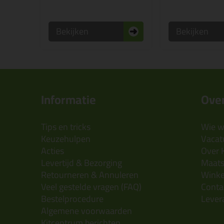
Bekijken
Bekijken
Informatie
Over
Tips en tricks
Wie wi
Keuzehulpen
Vacatu
Acties
Over 
Levertijd & Bezorging
Maats
Retourneren & Annuleren
Wink
Veel gestelde vragen (FAQ)
Conta
Bestelprocedure
Lever
Algemene voorwaarden
Kitcentrum berichten