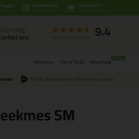
nloggen
Bestelstatus
0 producten
ccount
controleren
in winkelwagen
9.4
Hulp nodig?
Contact ons
16.431 beoordelingen
Merken
Tips & Tricks
Keuzehulp
verbaar
PostNL afhaalpunt: kies zelf wanneer je afhaalt
breekmes SM