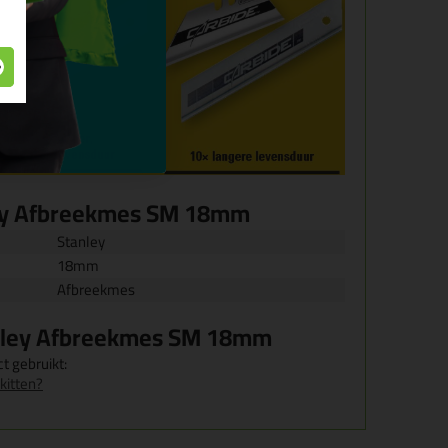
ey Afbreekmes SM 18mm
Stanley
18mm
Afbreekmes
tanley Afbreekmes SM 18mm
t gebruikt:
kitten?