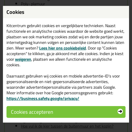
Poly- plamuur
Epoxy-vulmiddel
Cookies
Vezel- plamuur
Houtreparatiemassa
Het zetten van een kleine hoek
Kitcentrum gebruikt cookies en vergelijkbare technieken. Naast
Het afsteken van behang
functionele en analytische cookies waardoor de website goed werkt,
plaatsen we ook marketing cookies zodat wij en derde partijen jouw
Zie hier al onze plamuren
internetgedrag kunnen volgen en persoonlijke content kunnen laten
zien. Meer weten?
Lees hier ons cookiebeleid
. Door op "Cookies
Kenmerken
accepteren" te klikken, ga je akkoord met alle cookies. Indien je kiest
Gemaakt van roestvrijstaal
voor
weigeren
, plaatsen we alleen functionele en analytische
Ergonomisch vormgegeven softgrip handvat
cookies.
Geschikt voor 2 componentenplamuur
Scherpe en afgeronde hoek
Daarnaast gebruiken wij cookies en mobiele advertentie-ID’s voor
gepersonaliseerde en niet-gepersonaliseerde advertenties,
Maten:
waaronder advertentiepersonalisatie via partners zoals Google.
50mm
75mm
Meer informatie over hoe Google persoonsgegevens gebruikt:
https://business.safety.google/privacy/
Tips & tricks voor ANZA RVS
Plamuurmes - Softgrip
Cookies accepteren
In de volgende blogs wordt dit product gebruikt:
Hoe vul ik de kier tussen de buitenmuur en het kozijn?