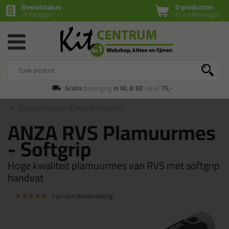
Bestelstatus
0 producten
of inloggen
in winkelwagen
Gratis
bezorging
in NL & BE
vanaf
75,-
Plamuurmessen
(Gereedschappen)
ANZA RVS Plamuurmes
- Softgrip
Hoge kwaliteit plamuurmes van RVS met softgrip
handvat
1 productbeoordeling