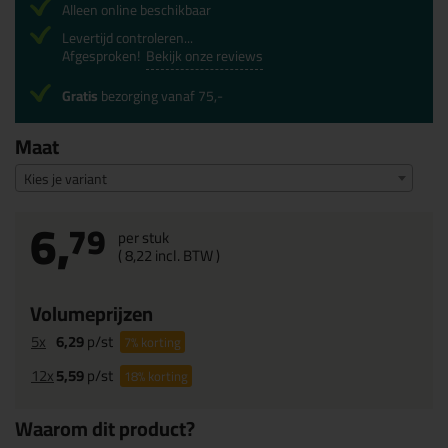
Alleen online beschikbaar
Levertijd controleren...
Afgesproken!
Bekijk onze reviews
Gratis
bezorging vanaf 75,-
Maat
Kies je variant
6,
79
per stuk
(
8,
22
incl. BTW )
Volumeprijzen
5x
6,29
p/st
7%
korting
12x
5,59
p/st
18%
korting
Waarom dit product?