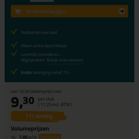
In winkelwagen
Voldoende voorraad
Alleen online beschikbaar
Levertijd controleren...
Afgesproken!
Bekijk onze reviews
Gratis
bezorging vanaf 75,-
van
10,50
(adviesprijs) voor
9,
30
per stuk
(
11,
25
incl. BTW )
11
% korting
Volumeprijzen
6x
7,80
p/st
26%
korting