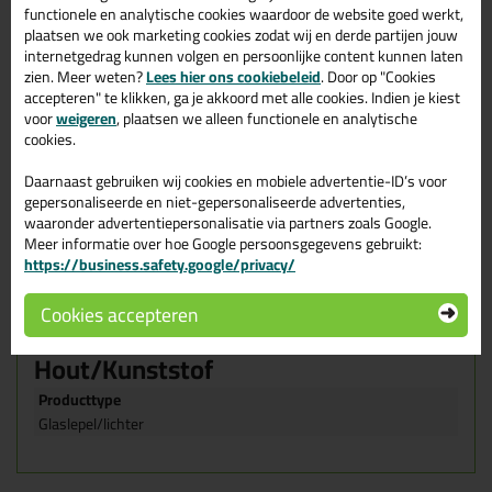
functionele en analytische cookies waardoor de website goed werkt,
stellen en is er een minimale kans op beschadigingen. Het is ook
plaatsen we ook marketing cookies zodat wij en derde partijen jouw
geschikt voor het monteren van deuren of kozijnen en voor het
internetgedrag kunnen volgen en persoonlijke content kunnen laten
plaatsen van dubbelglas.
zien. Meer weten?
Lees hier ons cookiebeleid
. Door op "Cookies
accepteren" te klikken, ga je akkoord met alle cookies. Indien je kiest
Wanneer gebruik je de glaslepel?
voor
weigeren
Om een ruit in de het kozijn te stellen en tillen
, plaatsen we alleen functionele en analytische
Voor het plaatsen van dubbelglas
cookies.
Het monteren van deuren of kozijnen
Daarnaast gebruiken wij cookies en mobiele advertentie-ID’s voor
Kenmerken
gepersonaliseerde en niet-gepersonaliseerde advertenties,
Rond gefreesde steel
waaronder advertentiepersonalisatie via partners zoals Google.
Geribde lepel
Meer informatie over hoe Google persoonsgegevens gebruikt:
Makkelijk in gebruik
https://business.safety.google/privacy/
Rond houten handvat
Kunststof kop
Cookies accepteren
Eigenschappen Glaslepel
Hout/Kunststof
Producttype
Glaslepel/lichter