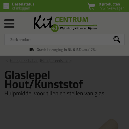
Bestelstatus
0 producten
of inloggen
in winkelwagen
Gratis
bezorging
in NL & BE
vanaf
75,-
Glasgereedschap
(Handgereedschap)
Glaslepel
Hout/Kunststof
Hulpmiddel voor tillen en stellen van glas