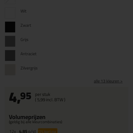
Wit
Zwart
Grijs
Antraciet
Zilvergrijs
alle 13 kleuren >
4,
95
per stuk
(
5,
99
incl. BTW )
Volumeprijzen
(geldig bij alle kleurcombinaties)
12x
4,85
p/st
2%
korting