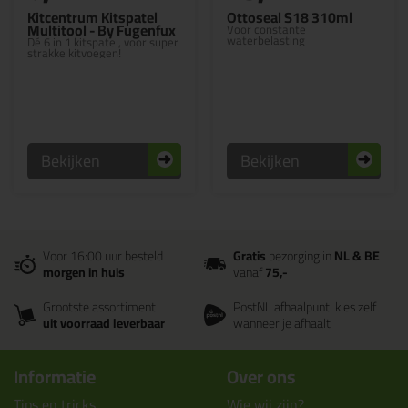
Kitcentrum Kitspatel
Ottoseal S18 310ml
Multitool - By Fugenfux
Voor constante
waterbelasting
Dé 6 in 1 kitspatel, voor super
strakke kitvoegen!
Bekijken
Bekijken
Voor 16:00 uur besteld
Gratis
bezorging in
NL & BE
morgen in huis
vanaf
75,-
Grootste assortiment
PostNL afhaalpunt: kies zelf
uit voorraad leverbaar
wanneer je afhaalt
Informatie
Over ons
Tips en tricks
Wie wij zijn?