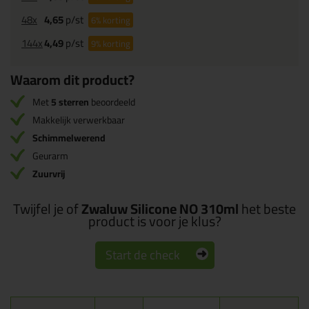
48x
4,65
p/st
6%
korting
144x
4,49
p/st
9%
korting
Waarom dit product?
Met
5 sterren
beoordeeld
Makkelijk verwerkbaar
Schimmelwerend
Geurarm
Zuurvrij
Twijfel je of
Zwaluw Silicone NO 310ml
het beste
product is voor je klus?
Start de check