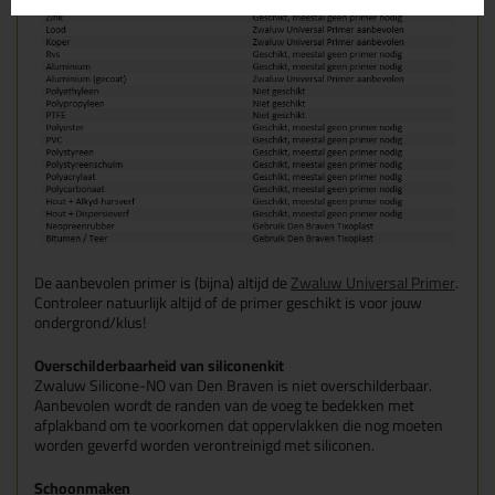
De aanbevolen primer is (bijna) altijd de
Zwaluw Universal Primer
.
Controleer natuurlijk altijd of de primer geschikt is voor jouw
ondergrond/klus!
Overschilderbaarheid van siliconenkit
Zwaluw Silicone-NO van Den Braven is niet overschilderbaar.
Aanbevolen wordt de randen van de voeg te bedekken met
afplakband om te voorkomen dat oppervlakken die nog moeten
worden geverfd worden verontreinigd met siliconen.
Schoonmaken