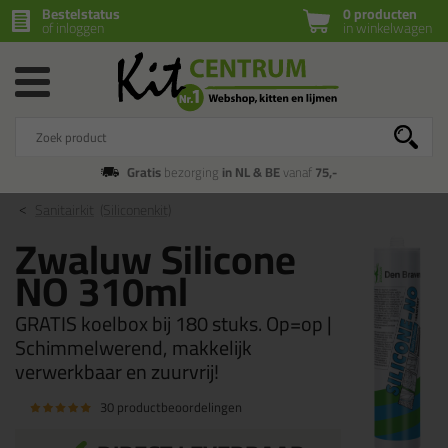
Bestelstatus
0 producten
of inloggen
in winkelwagen
Gratis
bezorging
in NL & BE
vanaf
75,-
Sanitairkit
(Siliconenkit)
Zwaluw Silicone
NO 310ml
GRATIS koelbox bij 180 stuks. Op=op |
Schimmelwerend, makkelijk
verwerkbaar en zuurvrij!
30 productbeoordelingen