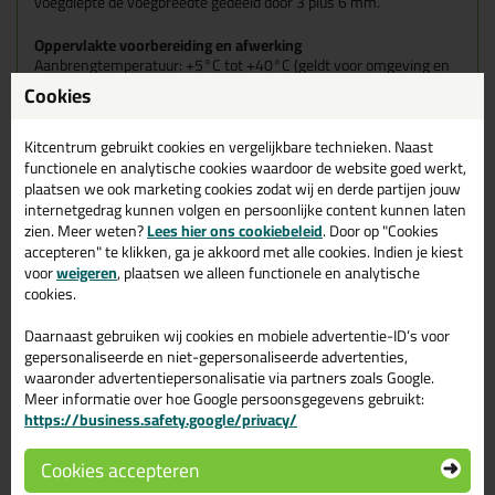
voegdiepte de voegbreedte gedeeld door 3 plus 6 mm.
Oppervlakte voorbereiding en afwerking
Aanbrengtemperatuur: +5°C tot +40°C (geldt voor omgeving en
ondergronden). Ondergronden dienen schoon, droog, vet- en
Cookies
stofvrij en draagkrachtig te zijn. Ondergronden goed ontvetten
met
Zwaluw Cleaner
. Zwaluw Silicone-NO hecht zonder primer
perfect op de meeste niet-poreuze ondergronden. Poreuze
Kitcentrum gebruikt cookies en vergelijkbare technieken. Naast
ondergronden voorbehandelen met de
Universal Primer
.
functionele en analytische cookies waardoor de website goed werkt,
Ondergronden vooraf altijd testen op hechting. Glad afwerkbaar
plaatsen we ook marketing cookies zodat wij en derde partijen jouw
met
Zwaluw Finisher
.
internetgedrag kunnen volgen en persoonlijke content kunnen laten
zien. Meer weten?
Lees hier ons cookiebeleid
. Door op "Cookies
Primertabel Silicone NO
accepteren" te klikken, ga je akkoord met alle cookies. Indien je kiest
voor
weigeren
, plaatsen we alleen functionele en analytische
cookies.
Daarnaast gebruiken wij cookies en mobiele advertentie-ID’s voor
gepersonaliseerde en niet-gepersonaliseerde advertenties,
waaronder advertentiepersonalisatie via partners zoals Google.
Meer informatie over hoe Google persoonsgegevens gebruikt:
https://business.safety.google/privacy/
Cookies accepteren