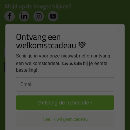
Altijd op de hoogte blijven?
Ontvang een
Nieuws, tips en exclusieve deals rechtstreeks in je
inbox
welkomstcadeau 💚
Email
Schijf je in voor onze nieuwsbrief en ontvang
t.w.v. €35
een welkomstcadeau
bij je eerste
Inschrijven
bestelling!
Email
Kitcentrum is trots op:
Ontvang de actiecode ›
Alle prijzen zijn in EURO en excl. 21% BTW
Nee, ik wil geen cadeau
wijzig naar incl. BTW