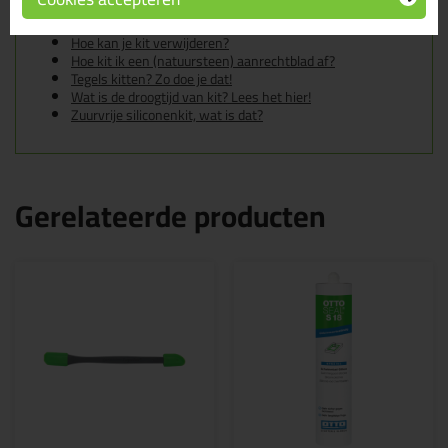
Heb ik een primer nodig voor mijn Zwaluw of Den Braven
kit?
Hoe kan je kit verwijderen?
Hoe kit ik een (natuursteen) aanrechtblad af?
Tegels kitten? Zo doe je dat!
Wat is de droogtijd van kit? Lees het hier!
Zuurvrije siliconenkit, wat is dat?
Gerelateerde producten