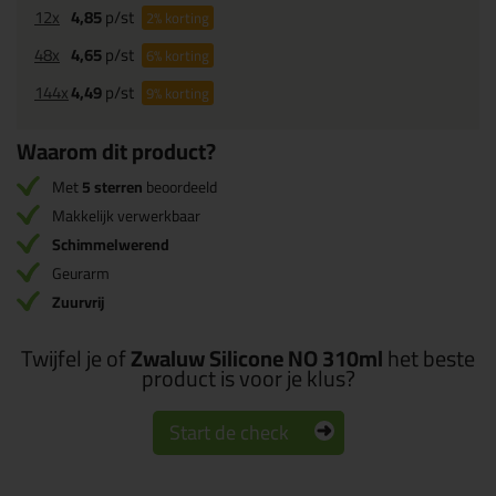
12x
4,85
p/st
2%
korting
48x
4,65
p/st
6%
korting
144x
4,49
p/st
9%
korting
Waarom dit product?
Met
5 sterren
beoordeeld
Makkelijk verwerkbaar
Schimmelwerend
Geurarm
Zuurvrij
Twijfel je of
Zwaluw Silicone NO 310ml
het beste
product is voor je klus?
Start de check