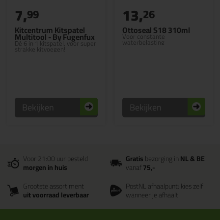
7,
13,
99
26
Kitcentrum Kitspatel
Ottoseal S18 310ml
Multitool - By Fugenfux
Voor constante
waterbelasting
Dé 6 in 1 kitspatel, voor super
strakke kitvoegen!
Bekijken
Bekijken
Voor 21:00 uur besteld
Gratis
bezorging in
NL & BE
morgen in huis
vanaf
75,-
Grootste assortiment
PostNL afhaalpunt: kies zelf
uit voorraad leverbaar
wanneer je afhaalt