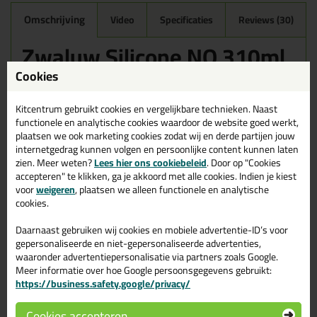
Omschrijving
Video
Specificaties
Reviews (30)
Zwaluw Silicone NO 310ml
in Zwart
Cookies
Zoek je kit in een specifieke kleur? Gevonden! Deze sanitairkit
Zwaluw Silicone NO 310ml in de kleur Zwart is te gebruiken voor
Kitcentrum gebruikt cookies en vergelijkbare technieken. Naast
verschillende toepassingen. Een duurzame en veelzijdige kit
functionele en analytische cookies waardoor de website goed werkt,
welke makkelijk te verwerken is. Perfect als je een bijpassende
plaatsen we ook marketing cookies zodat wij en derde partijen jouw
kleur zoekt met gegarandeerd een topresultaat. Bestel de Zwaluw
internetgedrag kunnen volgen en persoonlijke content kunnen laten
Silicone NO 310ml in kleur Zwart vandaag nog! Op voorraad en op
zien. Meer weten?
Lees hier ons cookiebeleid
. Door op "Cookies
werkdagen besteld = morgen in huis.
accepteren" te klikken, ga je akkoord met alle cookies. Indien je kiest
voor
weigeren
, plaatsen we alleen functionele en analytische
Wil je meer weten over de toepassing en kenmerken van dit
cookies.
product?
Lees alles over dit product >
Daarnaast gebruiken wij cookies en mobiele advertentie-ID’s voor
Tips & tricks voor Zwaluw Silicone
gepersonaliseerde en niet-gepersonaliseerde advertenties,
waaronder advertentiepersonalisatie via partners zoals Google.
NO 310ml
Meer informatie over hoe Google persoonsgegevens gebruikt:
https://business.safety.google/privacy/
In de volgende blogs wordt dit product gebruikt:
Bad kitten, zo doe je dat!
Douche kitten, zo doe je dat!
Cookies accepteren