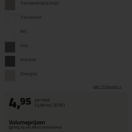
Transparantgrijs (trijs)
Transparant
Wit
Grijs
Antraciet
Zilvergrijs
alle 13 kleuren >
4,
95
per stuk
(
5,
99
incl. BTW )
Volumeprijzen
(geldig bij alle kleurcombinaties)