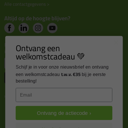
Alle contactgegevens >
Altijd op de hoogte blijven?
Nieuws, tips en exclusieve deals rechtstreeks in je
Ontvang een
inbox
welkomstcadeau 💚
Email
Schijf je in voor onze nieuwsbrief en ontvang
t.w.v. €35
een welkomstcadeau
bij je eerste
Inschrijven
bestelling!
Email
Kitcentrum is trots op:
Ontvang de actiecode ›