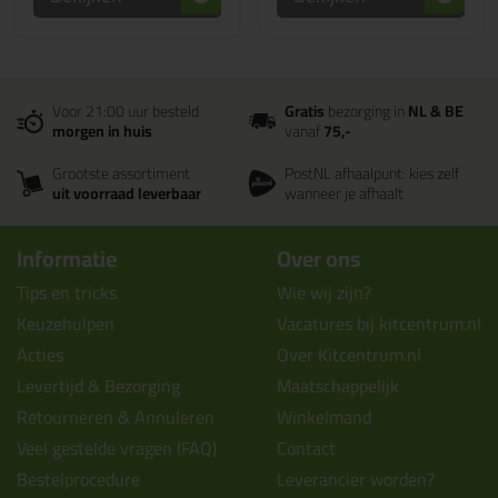
Voor 21:00 uur besteld
Gratis
bezorging in
NL & BE
morgen in huis
vanaf
75,-
Grootste assortiment
PostNL afhaalpunt: kies zelf
uit voorraad leverbaar
wanneer je afhaalt
Informatie
Over ons
Tips en tricks
Wie wij zijn?
Keuzehulpen
Vacatures bij kitcentrum.nl
Acties
Over Kitcentrum.nl
Levertijd & Bezorging
Maatschappelijk
Retourneren & Annuleren
Winkelmand
Veel gestelde vragen (FAQ)
Contact
Bestelprocedure
Leverancier worden?