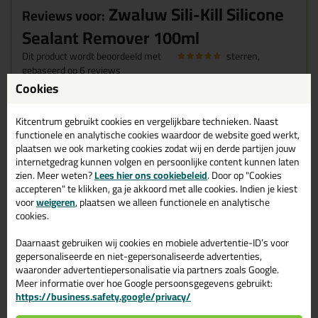
Zwaluw Sili-Kill Silicone
Reviews voor:
Sealant Remover 100ml
Dit product wordt beoordeeld met
sterren,
gebaseerd op
6
reviews
Cookies
Ja
Kitcentrum gebruikt cookies en vergelijkbare technieken. Naast
Geschreven door Maes jp op 17 juni 2026
functionele en analytische cookies waardoor de website goed werkt,
plaatsen we ook marketing cookies zodat wij en derde partijen jouw
internetgedrag kunnen volgen en persoonlijke content kunnen laten
Verpakking opent niet makkelijk, wat prima is met
zien. Meer weten?
Lees hier ons cookiebeleid
. Door op "Cookies
kinderen in huis.
accepteren" te klikken, ga je akkoord met alle cookies. Indien je kiest
Goed aan te brengen met het kwastje, verwijdert echt alle
voor
weigeren
, plaatsen we alleen functionele en analytische
kitrestjes goed!
cookies.
Geschreven door Marion op 26 november 2025
Daarnaast gebruiken wij cookies en mobiele advertentie-ID’s voor
gepersonaliseerde en niet-gepersonaliseerde advertenties,
Goed schudden voor gebruik is gewenst. Daarna is het
waaronder advertentiepersonalisatie via partners zoals Google.
uitsmeren, even wachten en zie daar. De oude kitresten
Meer informatie over hoe Google persoonsgegevens gebruikt:
gaan er zo af.
https://business.safety.google/privacy/
Geschreven door Wim op 27 december 2024