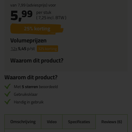
van
7,99
(adviesprijs) voor
5,
99
per stuk
(
7,
25
incl. BTW )
25
% korting
Volumeprijzen
12x
5,45
p/st
32%
korting
Waarom dit product?
Waarom dit product?
Met
5 sterren
beoordeeld
Gebruiksklaar
Handig in gebruik
Omschrijving
Video
Specificaties
Reviews (6)