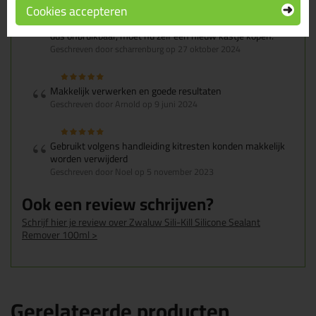
Cookies accepteren
bij het openen is het kwastje dat in het potje zit verhard,
dus onbruikbaar, moet nu zelf een nieuw kastje kopen.
Geschreven door scharrenburg op 27 oktober 2024
Makkelijk verwerken en goede resultaten
Geschreven door Arnold op 9 juni 2024
Gebruikt volgens handleiding kitresten konden makkelijk
worden verwijderd
Geschreven door Noel op 5 november 2023
Ook een review schrijven?
Schrijf hier je review over Zwaluw Sili-Kill Silicone Sealant
Remover 100ml >
Gerelateerde producten