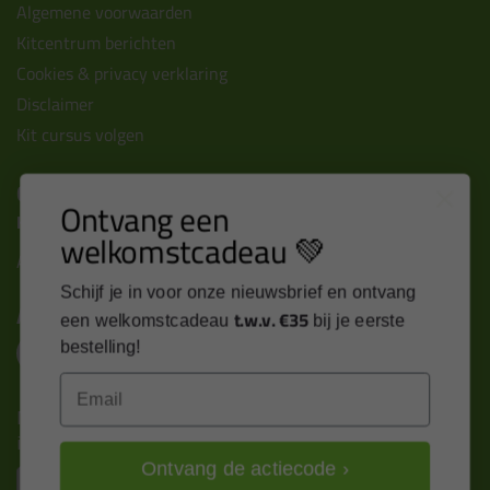
Algemene voorwaarden
Kitcentrum berichten
Cookies & privacy verklaring
Disclaimer
Kit cursus volgen
Contact
Ontvang een
Kitcentrum B.V.
welkomstcadeau 💚
Alle contactgegevens >
Schijf je in voor onze nieuwsbrief en ontvang
Altijd op de hoogte blijven?
t.w.v. €35
een welkomstcadeau
bij je eerste
bestelling!
Email
Nieuws, tips en exclusieve deals rechtstreeks in je
inbox
Ontvang de actiecode ›
Email