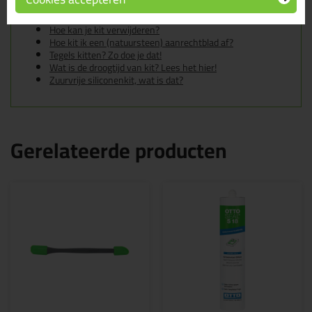
Heb ik een primer nodig voor mijn Zwaluw of Den Braven
kit?
Hoe kan je kit verwijderen?
Hoe kit ik een (natuursteen) aanrechtblad af?
Tegels kitten? Zo doe je dat!
Wat is de droogtijd van kit? Lees het hier!
Zuurvrije siliconenkit, wat is dat?
Gerelateerde producten