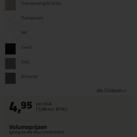
Transparantgrijs (trijs)
Transparant
Wit
Zwart
Grijs
Antraciet
alle 13 kleuren >
4,
95
per stuk
(
5,
99
incl. BTW )
Volumeprijzen
(geldig bij alle kleurcombinaties)