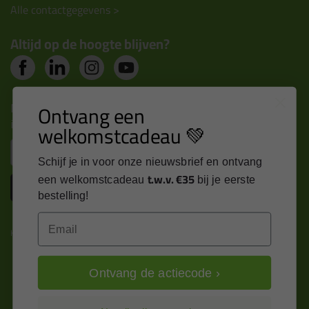
Alle contactgegevens >
Altijd op de hoogte blijven?
Nieuws, tips en exclusieve deals rechtstreeks in je
Ontvang een
inbox
welkomstcadeau 💚
Email
Schijf je in voor onze nieuwsbrief en ontvang
t.w.v. €35
een welkomstcadeau
bij je eerste
Inschrijven
bestelling!
Email
Kitcentrum is trots op:
Ontvang de actiecode ›