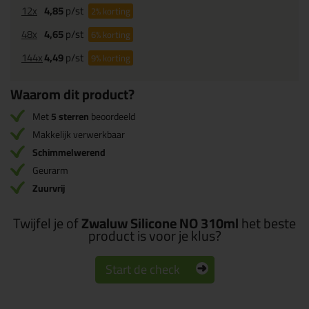
12x
4,85
p/st
2%
korting
48x
4,65
p/st
6%
korting
144x
4,49
p/st
9%
korting
Waarom dit product?
Met
5 sterren
beoordeeld
Makkelijk verwerkbaar
Schimmelwerend
Geurarm
Zuurvrij
Twijfel je of
Zwaluw Silicone NO 310ml
het beste
product is voor je klus?
Start de check