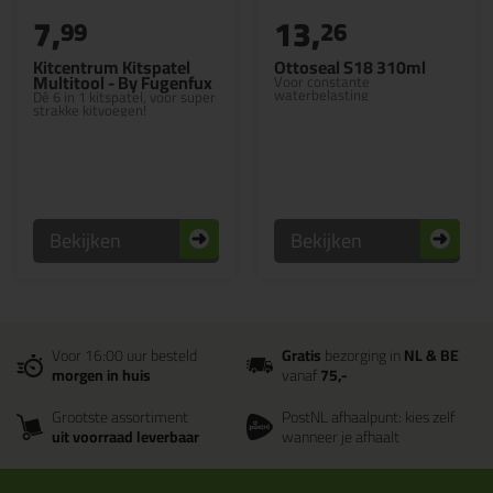
7,
13,
99
26
Kitcentrum Kitspatel
Ottoseal S18 310ml
Multitool - By Fugenfux
Voor constante
waterbelasting
Dé 6 in 1 kitspatel, voor super
strakke kitvoegen!
Bekijken
Bekijken
Voor 16:00 uur besteld
Gratis
bezorging in
NL & BE
morgen in huis
vanaf
75,-
Grootste assortiment
PostNL afhaalpunt: kies zelf
uit voorraad leverbaar
wanneer je afhaalt