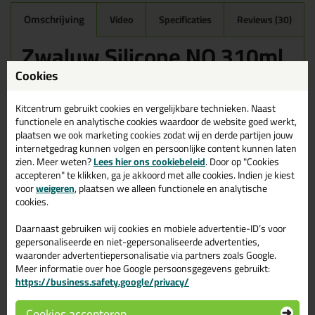
Omschrijving
Video
Specificaties
Reviews (30)
Zwaluw Silicone NO 310ml
in Jasmijn
Cookies
Zoek je kit in een specifieke kleur? Gevonden! Deze sanitairkit
Zwaluw Silicone NO 310ml in de kleur Jasmijn is te gebruiken voor
Kitcentrum gebruikt cookies en vergelijkbare technieken. Naast
verschillende toepassingen. Een duurzame en veelzijdige kit
functionele en analytische cookies waardoor de website goed werkt,
welke makkelijk te verwerken is. Perfect als je een bijpassende
plaatsen we ook marketing cookies zodat wij en derde partijen jouw
kleur zoekt met gegarandeerd een topresultaat. Bestel de Zwaluw
internetgedrag kunnen volgen en persoonlijke content kunnen laten
Silicone NO 310ml in kleur Jasmijn vandaag nog! Op voorraad en
zien. Meer weten?
Lees hier ons cookiebeleid
. Door op "Cookies
op werkdagen besteld = morgen in huis.
accepteren" te klikken, ga je akkoord met alle cookies. Indien je kiest
voor
weigeren
, plaatsen we alleen functionele en analytische
Wil je meer weten over de toepassing en kenmerken van dit
cookies.
product?
Lees alles over dit product >
Daarnaast gebruiken wij cookies en mobiele advertentie-ID’s voor
Tips & tricks voor Zwaluw Silicone
gepersonaliseerde en niet-gepersonaliseerde advertenties,
waaronder advertentiepersonalisatie via partners zoals Google.
NO 310ml
Meer informatie over hoe Google persoonsgegevens gebruikt:
https://business.safety.google/privacy/
In de volgende blogs wordt dit product gebruikt:
Bad kitten, zo doe je dat!
Douche kitten, zo doe je dat!
Cookies accepteren