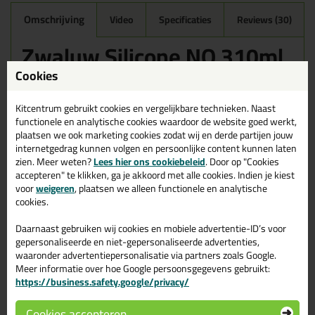
Omschrijving
Video
Specificaties
Reviews (30)
Zwaluw Silicone NO 310ml
in Transparant
Cookies
Zoek je kit in een specifieke kleur? Gevonden! Deze sanitairkit
Zwaluw Silicone NO 310ml in de kleur Transparant is te gebruiken
Kitcentrum gebruikt cookies en vergelijkbare technieken. Naast
voor verschillende toepassingen. Een duurzame en veelzijdige kit
functionele en analytische cookies waardoor de website goed werkt,
welke makkelijk te verwerken is. Perfect als je een bijpassende
plaatsen we ook marketing cookies zodat wij en derde partijen jouw
kleur zoekt met gegarandeerd een topresultaat. Bestel de Zwaluw
internetgedrag kunnen volgen en persoonlijke content kunnen laten
Silicone NO 310ml in kleur Transparant vandaag nog! Op voorraad
zien. Meer weten?
Lees hier ons cookiebeleid
. Door op "Cookies
en op werkdagen besteld = morgen in huis.
accepteren" te klikken, ga je akkoord met alle cookies. Indien je kiest
voor
weigeren
, plaatsen we alleen functionele en analytische
Wil je meer weten over de toepassing en kenmerken van dit
cookies.
product?
Lees alles over dit product >
Daarnaast gebruiken wij cookies en mobiele advertentie-ID’s voor
Tips & tricks voor Zwaluw Silicone
gepersonaliseerde en niet-gepersonaliseerde advertenties,
waaronder advertentiepersonalisatie via partners zoals Google.
NO 310ml
Meer informatie over hoe Google persoonsgegevens gebruikt:
https://business.safety.google/privacy/
In de volgende blogs wordt dit product gebruikt:
Bad kitten, zo doe je dat!
Douche kitten, zo doe je dat!
Cookies accepteren