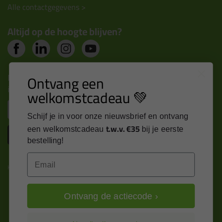
Alle contactgegevens >
Altijd op de hoogte blijven?
Nieuws, tips en exclusieve deals rechtstreeks in je
Ontvang een
inbox
welkomstcadeau 💚
Email
Schijf je in voor onze nieuwsbrief en ontvang
t.w.v. €35
een welkomstcadeau
bij je eerste
Inschrijven
bestelling!
Email
Kitcentrum is trots op:
Ontvang de actiecode ›