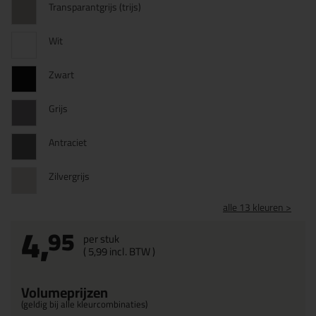
Transparantgrijs (trijs)
Wit
Zwart
Grijs
Antraciet
Zilvergrijs
alle 13 kleuren >
4,
95
per stuk
(
5,
99
incl. BTW )
Volumeprijzen
(geldig bij alle kleurcombinaties)