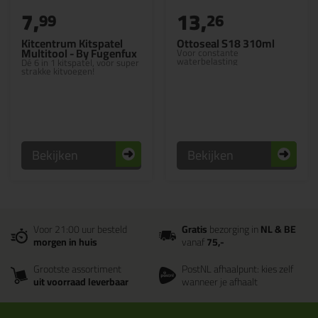
7,
13,
99
26
Kitcentrum Kitspatel
Ottoseal S18 310ml
Multitool - By Fugenfux
Voor constante
waterbelasting
Dé 6 in 1 kitspatel, voor super
strakke kitvoegen!
Bekijken
Bekijken
Voor 21:00 uur besteld
Gratis
bezorging in
NL & BE
morgen in huis
vanaf
75,-
Grootste assortiment
PostNL afhaalpunt: kies zelf
uit voorraad leverbaar
wanneer je afhaalt