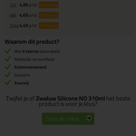
12x
4,85
p/st
2%
korting
48x
4,65
p/st
6%
korting
144x
4,49
p/st
9%
korting
Waarom dit product?
Met
5 sterren
beoordeeld
Makkelijk verwerkbaar
Schimmelwerend
Geurarm
Zuurvrij
Twijfel je of
Zwaluw Silicone NO 310ml
het beste
product is voor je klus?
Start de check