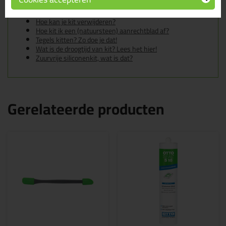
Heb ik een primer nodig voor mijn Zwaluw of Den Braven
kit?
Hoe kan je kit verwijderen?
Hoe kit ik een (natuursteen) aanrechtblad af?
Tegels kitten? Zo doe je dat!
Wat is de droogtijd van kit? Lees het hier!
Zuurvrije siliconenkit, wat is dat?
Gerelateerde producten