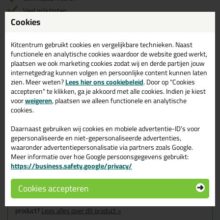
Veel grijstinten
Cookies
Verouderings bestendig
Zuurvrij
Kitcentrum gebruikt cookies en vergelijkbare technieken. Naast
functionele en analytische cookies waardoor de website goed werkt,
plaatsen we ook marketing cookies zodat wij en derde partijen jouw
Omschrijving
Specificaties
Reviews (1)
internetgedrag kunnen volgen en persoonlijke content kunnen laten
zien. Meer weten?
Lees hier ons cookiebeleid
. Door op "Cookies
Ottoseal S125 400ml in
accepteren" te klikken, ga je akkoord met alle cookies. Indien je kiest
RAL 9001 (C9001)
voor
weigeren
, plaatsen we alleen functionele en analytische
cookies.
Zoek je kit in een specifieke kleur? Gevonden! Deze sanitairkit
Daarnaast gebruiken wij cookies en mobiele advertentie-ID’s voor
Ottoseal S125 400ml in de kleur RAL 9001 (C9001) is te
gepersonaliseerde en niet-gepersonaliseerde advertenties,
gebruiken voor verschillende toepassingen. Een duurzame en
waaronder advertentiepersonalisatie via partners zoals Google.
veelzijdige kit welke makkelijk te verwerken is. Perfect als je een
bijpassende kleur zoekt met gegarandeerd een topresultaat.
Meer informatie over hoe Google persoonsgegevens gebruikt:
Bestel de Ottoseal S125 400ml in kleur RAL 9001 (C9001)
https://business.safety.google/privacy/
vandaag nog! Op voorraad en op werkdagen besteld = morgen in
huis.
Cookies accepteren
Wil je meer weten over de toepassing en kenmerken van dit
product?
Lees alles over dit product >