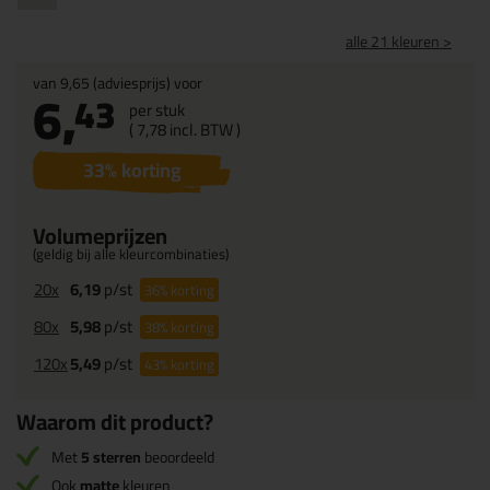
alle 21 kleuren >
van
9,65
(adviesprijs) voor
6,
43
per stuk
(
7,
78
incl. BTW )
33
% korting
Volumeprijzen
(geldig bij alle kleurcombinaties)
20x
6,19
p/st
36%
korting
80x
5,98
p/st
38%
korting
120x
5,49
p/st
43%
korting
Waarom dit product?
Met
5 sterren
beoordeeld
Ook
matte
kleuren