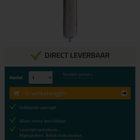
DIRECT LEVERBAAR
bereken aantal >
Aantal
In winkelwagen
Voldoende voorraad
Alleen online beschikbaar
Levertijd controleren...
Afgesproken!
Bekijk onze reviews