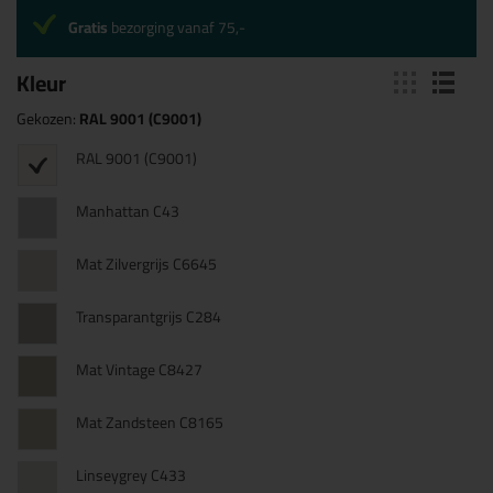
Gratis
bezorging vanaf 75,-
Kleur
Gekozen:
RAL 9001 (C9001)
RAL 9001 (C9001)
Manhattan C43
Mat Zilvergrijs C6645
Transparantgrijs C284
Mat Vintage C8427
Mat Zandsteen C8165
Linseygrey C433