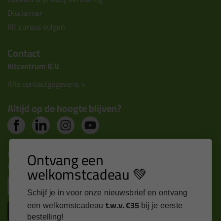
Disclaimer
Kit cursus volgen
Contact
Kitcentrum B.V.
Alle contactgegevens >
Altijd op de hoogte blijven?
Nieuws, tips en exclusieve deals rechtstreeks in je
Ontvang een
inbox
welkomstcadeau 💚
Email
Schijf je in voor onze nieuwsbrief en ontvang
t.w.v. €35
een welkomstcadeau
bij je eerste
Inschrijven
bestelling!