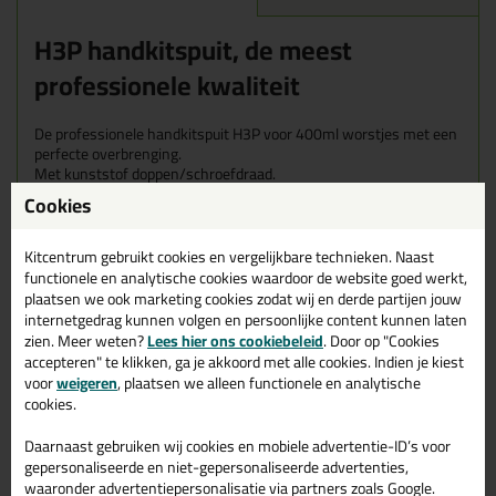
H3P handkitspuit, de meest
professionele kwaliteit
De professionele handkitspuit H3P voor 400ml worstjes met een
perfecte overbrenging.
Met kunststof doppen/schroefdraad.
Cookies
Tip: reinig bij uw nieuwe kitspuit de zuigerstang en huls
Kitcentrum gebruikt cookies en vergelijkbare technieken. Naast
Kenmerken
functionele en analytische cookies waardoor de website goed werkt,
Perfect voor kokers en 400ml worsten
plaatsen we ook marketing cookies zodat wij en derde partijen jouw
kunststof doppen/schroefdraad
internetgedrag kunnen volgen en persoonlijke content kunnen laten
zien. Meer weten?
Lees hier ons cookiebeleid
. Door op "Cookies
accepteren" te klikken, ga je akkoord met alle cookies. Indien je kiest
voor
weigeren
, plaatsen we alleen functionele en analytische
Gerelateerde producten
cookies.
Daarnaast gebruiken wij cookies en mobiele advertentie-ID’s voor
gepersonaliseerde en niet-gepersonaliseerde advertenties,
waaronder advertentiepersonalisatie via partners zoals Google.