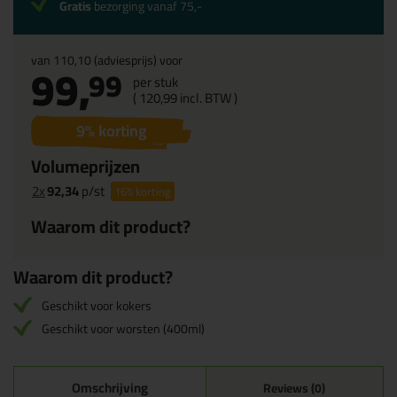
Gratis
bezorging vanaf 75,-
van
110,10
(adviesprijs) voor
99,
99
per stuk
(
120,
99
incl. BTW )
9
% korting
Volumeprijzen
2x
92,34
p/st
16%
korting
Waarom dit product?
Waarom dit product?
Geschikt voor kokers
Geschikt voor worsten (400ml)
Omschrijving
Reviews (0)