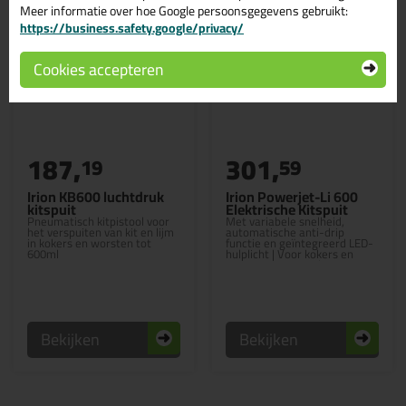
Meer informatie over hoe Google persoonsgegevens gebruikt:
https://business.safety.google/privacy/
Cookies accepteren
187,
301,
19
59
Irion KB600 luchtdruk
Irion Powerjet-Li 600
kitspuit
Elektrische Kitspuit
Pneumatisch kitpistool voor
Met variabele snelheid,
het verspuiten van kit en lijm
automatische anti-drip
in kokers en worsten tot
functie en geïntegreerd LED-
600ml
hulplicht | Voor kokers en
worsten tot 600ml
Bekijken
Bekijken