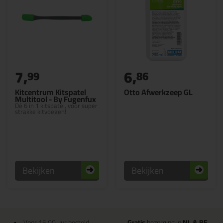
7,
6,
99
86
Kitcentrum Kitspatel
Otto Afwerkzeep GL
Multitool - By Fugenfux
Dé 6 in 1 kitspatel, voor super
strakke kitvoegen!
Bekijken
Bekijken
Voor 16:00 uur besteld
Gratis
bezorging in
NL & BE