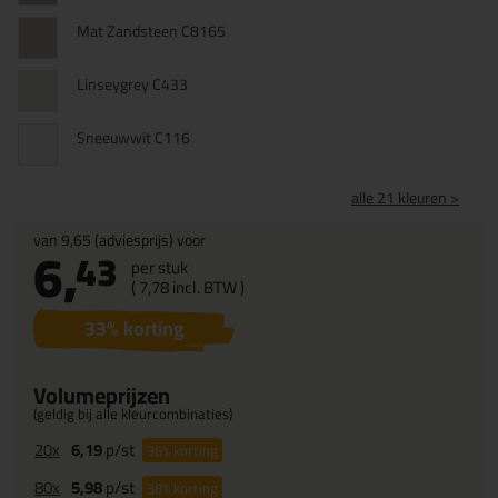
Mat Zandsteen C8165
Linseygrey C433
Sneeuwwit C116
alle 21 kleuren >
van
9,65
(adviesprijs) voor
6,
43
per stuk
(
7,
78
incl. BTW )
33
% korting
Volumeprijzen
(geldig bij alle kleurcombinaties)
20x
6,19
p/st
36%
korting
80x
5,98
p/st
38%
korting