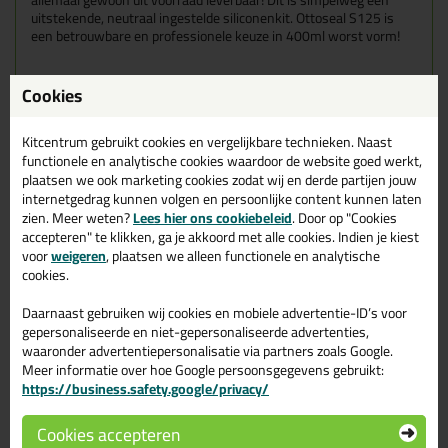
allemaal gewoon uit voorraad leverbaar! Dit is simpelweg een
uitstekende, neutraal ingestelde siliconenkit. Ottoseal S125 is
een betrouwbare en professionele keuze in 400ml worst vorm!
Cookies
Wanneer gebruik je de OttoSeal S125 in worst verpakking?
Een groot verbruiker past vaak worstjes in 400ml toe, dit om
Kitcentrum gebruikt cookies en vergelijkbare technieken. Naast
minder verpakking weg te hoeven gooien. Het scheelt namenlijk
functionele en analytische cookies waardoor de website goed werkt,
1,3 koker per worst verpakking.Zeer geschikt voor het afkitten
plaatsen we ook marketing cookies zodat wij en derde partijen jouw
van bijvoorbeeld je badkamer en voegen in je toiletruimte. Deze
internetgedrag kunnen volgen en persoonlijke content kunnen laten
siliconenkit wordt veel gebruikt voor het afdichten van diverse
zien. Meer weten?
Lees hier ons cookiebeleid
. Door op "Cookies
vloer en aansluitvoegen. Daarnaast is de S125 te gebruiken voor:
accepteren" te klikken, ga je akkoord met alle cookies. Indien je kiest
Afkitten van glaselementen
voor
weigeren
, plaatsen we alleen functionele en analytische
Afdichten van aansluitvoegen aan ramen en deuren van
cookies.
hout, metaal en kunststof
Afdichten van profielglas
Dilatatie en aansluitvoegen aan beton en schuimbeton
Daarnaast gebruiken wij cookies en mobiele advertentie-ID’s voor
prefab-elementen
gepersonaliseerde en niet-gepersonaliseerde advertenties,
Afdichten van voegen aan gevels en
waaronder advertentiepersonalisatie via partners zoals Google.
metaalbouwconstructies
Meer informatie over hoe Google persoonsgegevens gebruikt:
Dilatatie en aansluitvoegen in sanitaire omgevingen
https://business.safety.google/privacy/
Afdichten van dubbelglas in houten ramen
Geschikt voor Epoxy en PU gietvloeren
Cookies accepteren