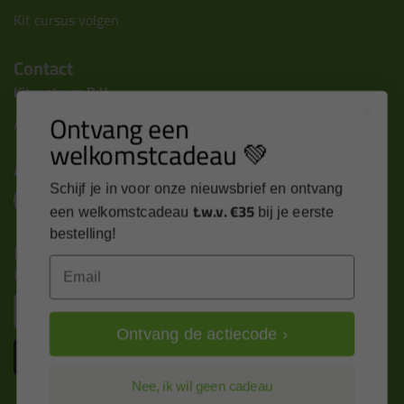
Kit cursus volgen
Contact
Kitcentrum B.V.
Ontvang een
Alle contactgegevens >
welkomstcadeau 💚
Altijd op de hoogte blijven?
Schijf je in voor onze nieuwsbrief en ontvang
t.w.v. €35
een welkomstcadeau
bij je eerste
bestelling!
Nieuws, tips en exclusieve deals rechtstreeks in je
Email
inbox
Email
Ontvang de actiecode ›
Inschrijven
Nee, ik wil geen cadeau