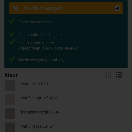
In winkelwagen
Voldoende voorraad
Alleen online beschikbaar
Levertijd controleren...
Afgesproken!
Bekijk onze reviews
Gratis
bezorging vanaf 75,-
Kleur
Manhattan C43
Mat Zilvergrijs C6645
Transparantgrijs C284
Mat Vintage C8427