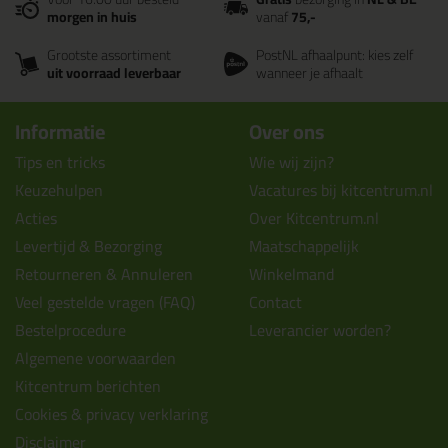
morgen in huis
vanaf
75,-
Grootste assortiment
PostNL afhaalpunt: kies zelf
uit voorraad leverbaar
wanneer je afhaalt
Informatie
Over ons
Tips en tricks
Wie wij zijn?
Keuzehulpen
Vacatures bij kitcentrum.nl
Acties
Over Kitcentrum.nl
Levertijd & Bezorging
Maatschappelijk
Retourneren & Annuleren
Winkelmand
Veel gestelde vragen (FAQ)
Contact
Bestelprocedure
Leverancier worden?
Algemene voorwaarden
Kitcentrum berichten
Cookies & privacy verklaring
Disclaimer