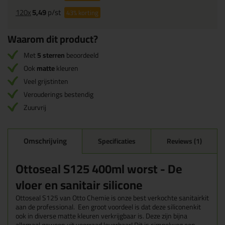
120x
5,49
p/st
43%
korting
Waarom dit product?
Met
5 sterren
beoordeeld
Ook
matte
kleuren
Veel grijstinten
Verouderings bestendig
Zuurvrij
Omschrijving
Specificaties
Reviews (1)
Ottoseal S125 400ml worst - De
vloer en sanitair silicone
Ottoseal S125 van Otto Chemie is onze best verkochte sanitairkit
aan de professional. Een groot voordeel is dat deze siliconenkit
ook in diverse matte kleuren verkrijgbaar is. Deze zijn bijna