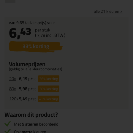
alle 21 kleuren >
van
9,65
(adviesprijs) voor
6,
43
per stuk
(
7,
78
incl. BTW )
33
% korting
Volumeprijzen
(geldig bij alle kleurcombinaties)
20x
6,19
p/st
36%
korting
80x
5,98
p/st
38%
korting
120x
5,49
p/st
43%
korting
Waarom dit product?
Met
5 sterren
beoordeeld
Ook
matte
kleuren