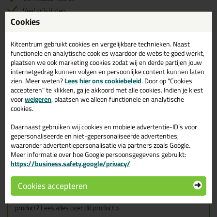
Veel grijstinten
Cookies
Verouderings bestendig
Zuurvrij
Kitcentrum gebruikt cookies en vergelijkbare technieken. Naast
functionele en analytische cookies waardoor de website goed werkt,
plaatsen we ook marketing cookies zodat wij en derde partijen jouw
Omschrijving
Specificaties
Reviews (1)
internetgedrag kunnen volgen en persoonlijke content kunnen laten
zien. Meer weten?
Lees hier ons cookiebeleid
. Door op "Cookies
Ottoseal S125 400ml in
accepteren" te klikken, ga je akkoord met alle cookies. Indien je kiest
Mat Linseygrijs C6835
voor
weigeren
, plaatsen we alleen functionele en analytische
cookies.
Zoek je kit in een specifieke kleur? Gevonden! Deze sanitairkit
Daarnaast gebruiken wij cookies en mobiele advertentie-ID’s voor
Ottoseal S125 400ml in de kleur Mat Linseygrijs C6835 is te
gepersonaliseerde en niet-gepersonaliseerde advertenties,
gebruiken voor verschillende toepassingen. Een duurzame en
waaronder advertentiepersonalisatie via partners zoals Google.
veelzijdige kit welke makkelijk te verwerken is. Perfect als je een
bijpassende kleur zoekt met gegarandeerd een topresultaat.
Meer informatie over hoe Google persoonsgegevens gebruikt:
Bestel de Ottoseal S125 400ml in kleur Mat Linseygrijs C6835
https://business.safety.google/privacy/
vandaag nog! Op voorraad en op werkdagen besteld = morgen in
huis.
Cookies accepteren
Wil je meer weten over de toepassing en kenmerken van dit
product?
Lees alles over dit product >