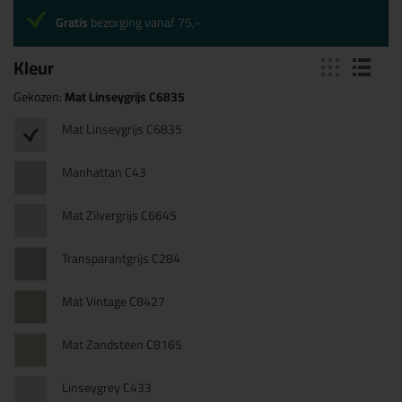
Gratis
bezorging vanaf 75,-
Kleur
Gekozen:
Mat Linseygrijs C6835
Mat Linseygrijs C6835
Manhattan C43
Mat Zilvergrijs C6645
Transparantgrijs C284
Mat Vintage C8427
Mat Zandsteen C8165
Linseygrey C433