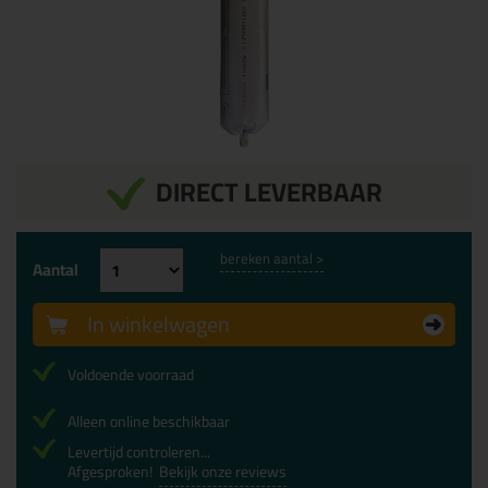
DIRECT LEVERBAAR
bereken aantal >
Aantal
In winkelwagen
Voldoende voorraad
Alleen online beschikbaar
Levertijd controleren...
Afgesproken!
Bekijk onze reviews