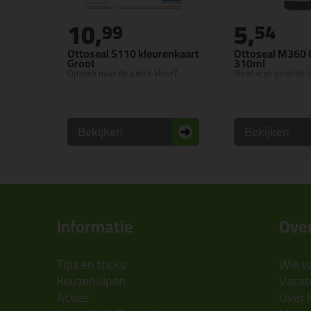
10,
5,
99
54
Ottoseal S110 kleurenkaart
Ottoseal M360 
Groot
310ml
Opzoek naar de juiste kleur?
Kleef vrije gevelkit 
Bekijken
Bekijken
Informatie
Over
Tips en tricks
Wie wi
Keuzehulpen
Vacatu
Acties
Over 