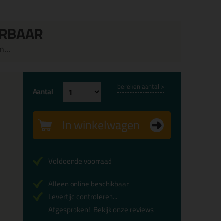
ERBAAR
...
bereken aantal >
Aantal
In winkelwagen
Voldoende voorraad
Alleen online beschikbaar
Levertijd controleren...
Afgesproken!
Bekijk onze reviews