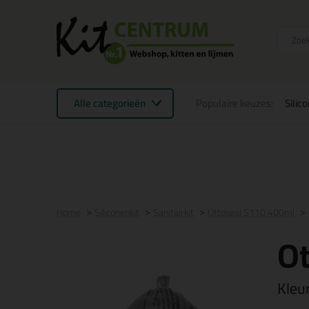
Alle categorieën
Populaire keuzes:
Silic
Voor 21:00 uur besteld
morgen in huis
Gratis
be
Home
Siliconenkit
Sanitairkit
Ottoseal S110 400ml
O
Kleu