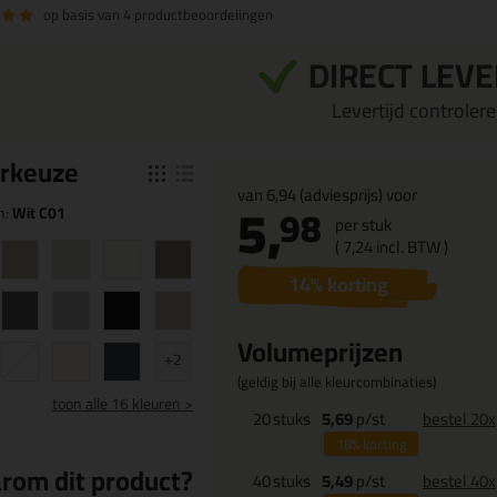
op basis van
4 productbeoordelingen
DIRECT LEV
Levertijd controleren
r
keuze
van
6,94
(adviesprijs) voor
5,
98
n:
Wit C01
per stuk
(
7,
24
incl. BTW )
14
% korting
Volumeprijzen
+2
(geldig bij alle kleurcombinaties)
toon
alle 16 kleuren >
20
stuks
5,69
p/st
bestel 20x
18%
korting
rom dit product?
40
stuks
5,49
p/st
bestel 40x