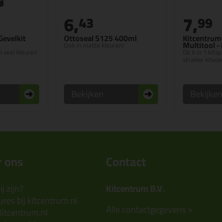
6,
7,
43
99
Gevelkit
Ottoseal S125 400ml
Kitcentrum 
Multitool -
Ook in matte kleuren!
in veel kleuren
Dé 6 in 1 kits
strakke kitvo
Bekijken
Bekijke
 ons
Contact
j zijn?
Kitcentrum B.V.
res bij kitcentrum.nl
Alle contactgegevens >
Kitcentrum.nl