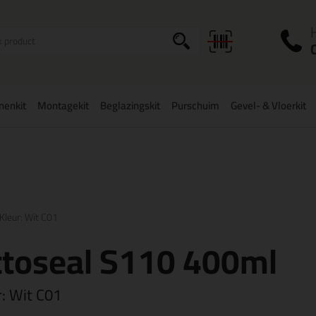
I
a
onenkit
Montagekit
Beglazingskit
Purschuim
Gevel- & Vloerkit
zorging
in NL & BE
vanaf
75,-
Grootste assortiment
uit voorraad le
Kleur: Wit C01
ttoseal S110 400ml
r:
Wit C01