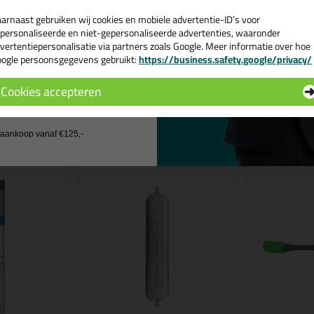
ps & tricks voor Ottoseal S110 400ml
arnaast gebruiken wij cookies en mobiele advertentie-ID’s voor
e volgende blogs wordt dit product gebruikt:
personaliseerde en niet-gepersonaliseerde advertenties, waaronder
Hoe kan je kit verwijderen?
vertentiepersonalisatie via partners zoals Google. Meer informatie over hoe
ogle persoonsgegevens gebruikt:
https://business.safety.google/privacy/
 de actiecode ›
Cookies accepteren
 wil geen cadeau
n
j aankoop vanaf €125,-