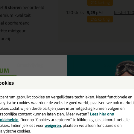
21%
korting
et
5 sterren
beoordeeld
120
stuks
5,25
p/st
bestel 12
emium kwaliteit
24%
korting
nel doorhardend
chte mintgeur
urvrij
Omschrijving
Specificaties
ttoseal S110 400ml in Wit C01
ookies
een
 je kit in een specifieke kleur? Gevonden! Deze sanitairkit Ottoseal S11
cadeau 💚
tcentrum gebruikt cookies en vergelijkbare technieken. Naast functionele en
schillende toepassingen. Een duurzame en veelzijdige kit welke makkelijk
alytische cookies waardoor de website goed werkt, plaatsen we ook market
kt met gegarandeerd een topresultaat. Bestel de Ottoseal S110 400ml 
okies zodat wij en derde partijen jouw internetgedrag kunnen volgen en
kdagen besteld = morgen in huis.
rsoonlijke content kunnen laten zien. Meer weten?
Lees hier ons
e nieuwsbrief en ontvang een
okiebeleid
. Door op "Cookies accepteren" te klikken, ga je akkoord met alle
 je meer weten over de toepassing en kenmerken van dit product?
Lees 
v. €35,-
bij je eerste bestelling!
okies. Indien je kiest voor
weigeren
, plaatsen we alleen functionele en
alytische cookies.