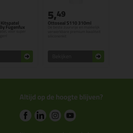
5,
49
Kitspatel
Ottoseal S110 310ml
 By Fugenfux
De beste zuurvrije en makkelijk
patel, voor super
verwerkbare premium kwaliteit
egen!
siliconenkit
n
Bekijken
Altijd op de hoogte blijven?