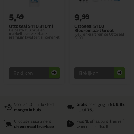
5,
9,
49
99
Ottoseal S110 310ml
Ottoseal S100
Kleurenkaart Groot
De beste zuurvrije en
makkelijk verwerkbare
Kleurenkaart van de Ottoseal
premium kwaliteit siliconenkit
S100
Bekijken
Bekijken
Voor 21:00 uur besteld
Gratis
bezorging in
NL & BE
morgen in huis
vanaf
75,-
Grootste assortiment
PostNL afhaalpunt: kies zelf
uit voorraad leverbaar
wanneer je afhaalt