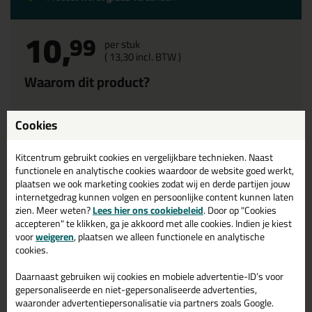
10,
99
per stuk
(
13,
30
incl. BTW )
Waarom dit product?
Waarom dit product?
Cookies
Met
5 sterren
beoordeeld
Kitcentrum gebruikt cookies en vergelijkbare technieken. Naast
De werkelijke kleur
functionele en analytische cookies waardoor de website goed werkt,
42 kleuren!
plaatsen we ook marketing cookies zodat wij en derde partijen jouw
internetgedrag kunnen volgen en persoonlijke content kunnen laten
zien. Meer weten?
Lees hier ons cookiebeleid
. Door op "Cookies
accepteren" te klikken, ga je akkoord met alle cookies. Indien je kiest
Omschrijving
Reviews (2)
voor
weigeren
, plaatsen we alleen functionele en analytische
cookies.
Kleurenkaart Ottoseal S110
Daarnaast gebruiken wij cookies en mobiele advertentie-ID’s voor
De S110 is standaard verkijgbaar in 42 kleuren. Er is dus
gepersonaliseerde en niet-gepersonaliseerde advertenties,
gegarandeerd een kleur die past bij jouw klus! Op de kleurenkaart
waaronder advertentiepersonalisatie via partners zoals Google.