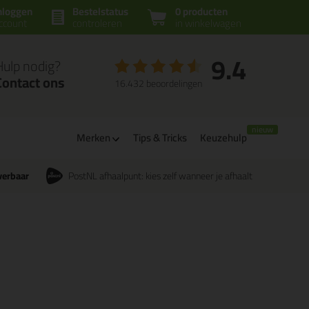
nloggen
Bestelstatus
0 producten
ccount
controleren
in winkelwagen
9.4
Hulp nodig?
Contact ons
16.432 beoordelingen
Merken
Tips & Tricks
Keuzehulp
verbaar
PostNL afhaalpunt: kies zelf wanneer je afhaalt