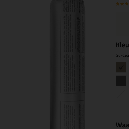
Kleu
Gekoze
Waa