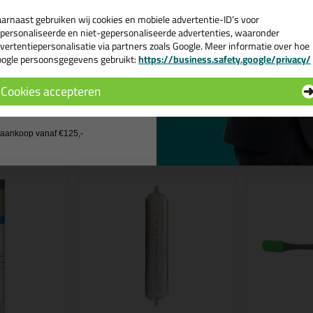
ps & tricks voor Ottoseal S110 400ml
arnaast gebruiken wij cookies en mobiele advertentie-ID’s voor
e volgende blogs wordt dit product gebruikt:
personaliseerde en niet-gepersonaliseerde advertenties, waaronder
Hoe kan je kit verwijderen?
vertentiepersonalisatie via partners zoals Google. Meer informatie over hoe
ogle persoonsgegevens gebruikt:
https://business.safety.google/privacy/
 de actiecode ›
Cookies accepteren
 wil geen cadeau
n
j aankoop vanaf €125,-