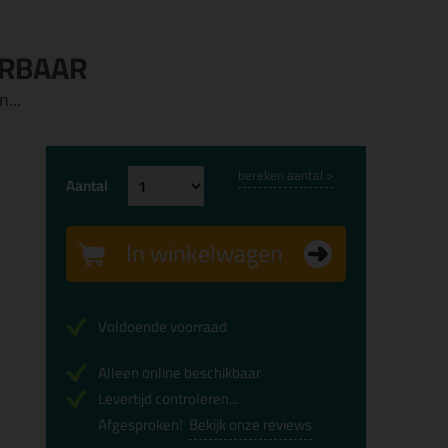
ERBAAR
...
bereken aantal >
Aantal
In winkelwagen
Voldoende voorraad
Alleen online beschikbaar
Levertijd controleren...
Afgesproken!
Bekijk onze reviews