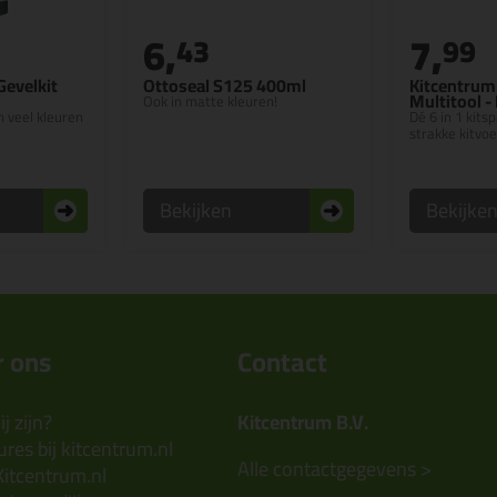
6,
7,
43
99
Gevelkit
Ottoseal S125 400ml
Kitcentrum 
Multitool -
Ook in matte kleuren!
in veel kleuren
Dé 6 in 1 kits
strakke kitvo
Bekijken
Bekijke
 ons
Contact
j zijn?
Kitcentrum B.V.
res bij kitcentrum.nl
Alle contactgegevens >
Kitcentrum.nl