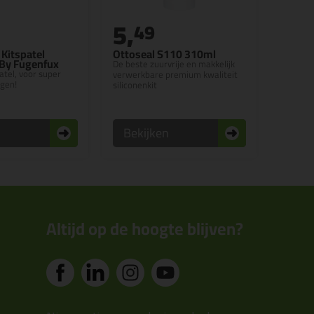
5,
49
Kitspatel
Ottoseal S110 310ml
 By Fugenfux
De beste zuurvrije en makkelijk
patel, voor super
verwerkbare premium kwaliteit
egen!
siliconenkit
n
Bekijken
Altijd op de hoogte blijven?