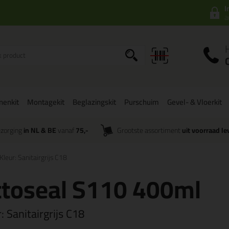
I
a
onenkit
Montagekit
Beglazingskit
Purschuim
Gevel- & Vloerkit
zorging
in NL & BE
vanaf
75,-
Grootste assortiment
uit voorraad le
Kleur: Sanitairgrijs C18
ttoseal S110 400ml
r:
Sanitairgrijs C18