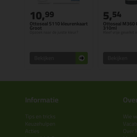
10,
5,
99
54
Ottoseal S110 kleurenkaart
Ottoseal M360 
Groot
310ml
Opzoek naar de juiste kleur?
Kleef vrije gevelkit 
Bekijken
Bekijken
Informatie
Over
Tips en tricks
Wie wi
Keuzehulpen
Vacatu
Acties
Over 