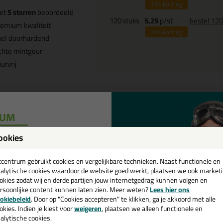
21%
korting
et
5 sterren
beoordeeld
120
stuks
5,25
p/st
bestel 12
emium kwaliteit
24%
korting
nel doorhardend
chte mintgeur
urvrij
Omschrijving
Specificaties
ttoseal S110 400ml in Sanitairgr
ookies
een
 je kit in een specifieke kleur? Gevonden! Deze sanitairkit Ottoseal S110
cadeau 💚
tcentrum gebruikt cookies en vergelijkbare technieken. Naast functionele en
r verschillende toepassingen. Een duurzame en veelzijdige kit welke mak
alytische cookies waardoor de website goed werkt, plaatsen we ook market
ur zoekt met gegarandeerd een topresultaat. Bestel de Ottoseal S110 40
okies zodat wij en derde partijen jouw internetgedrag kunnen volgen en
rraad en op werkdagen besteld = morgen in huis.
rsoonlijke content kunnen laten zien. Meer weten?
Lees hier ons
e nieuwsbrief en ontvang een
okiebeleid
. Door op "Cookies accepteren" te klikken, ga je akkoord met alle
 je meer weten over de toepassing en kenmerken van dit product?
Lees 
v. €35,-
bij je eerste bestelling!
okies. Indien je kiest voor
weigeren
, plaatsen we alleen functionele en
alytische cookies.