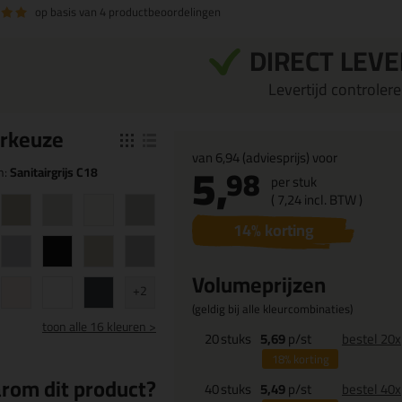
op basis van
4 productbeoordelingen
DIRECT LEV
Levertijd controleren
r
keuze
van
6,94
(adviesprijs) voor
5,
98
n:
Sanitairgrijs C18
per stuk
(
7,
24
incl. BTW )
14
% korting
Volumeprijzen
+2
(geldig bij alle kleurcombinaties)
toon
alle 16 kleuren >
20
stuks
5,69
p/st
bestel 20x
18%
korting
rom dit product?
40
stuks
5,49
p/st
bestel 40x