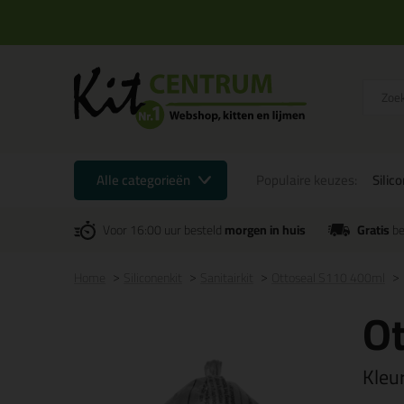
Alle categorieën
Populaire keuzes:
Silic
Voor 16:00 uur besteld
morgen in huis
Gratis
be
Home
Siliconenkit
Sanitairkit
Ottoseal S110 400ml
O
Kleu