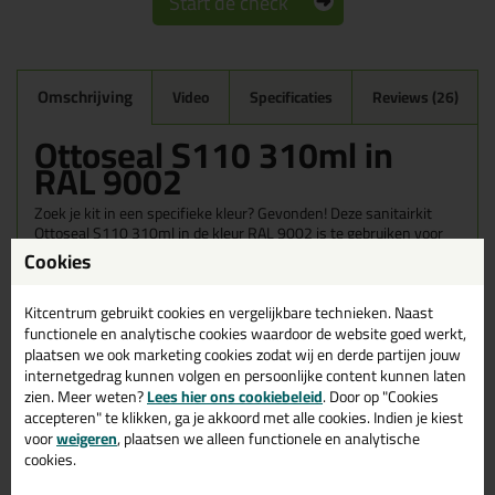
Start de check
Omschrijving
Video
Specificaties
Reviews (26)
Ottoseal S110 310ml in
RAL 9002
Zoek je kit in een specifieke kleur? Gevonden! Deze sanitairkit
Ottoseal S110 310ml in de kleur RAL 9002 is te gebruiken voor
verschillende toepassingen. Een duurzame en veelzijdige kit
Cookies
welke makkelijk te verwerken is. Perfect als je een bijpassende
kleur zoekt met gegarandeerd een topresultaat. Bestel de
Kitcentrum gebruikt cookies en vergelijkbare technieken. Naast
Ottoseal S110 310ml in kleur RAL 9002 vandaag nog! Op
voorraad en op werkdagen besteld = morgen in huis.
functionele en analytische cookies waardoor de website goed werkt,
plaatsen we ook marketing cookies zodat wij en derde partijen jouw
internetgedrag kunnen volgen en persoonlijke content kunnen laten
Wil je meer weten over de toepassing en kenmerken van dit
product?
Lees alles over dit product >
zien. Meer weten?
Lees hier ons cookiebeleid
. Door op "Cookies
accepteren" te klikken, ga je akkoord met alle cookies. Indien je kiest
Tips & tricks voor Ottoseal S110
voor
weigeren
, plaatsen we alleen functionele en analytische
cookies.
310ml