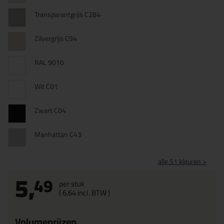
Transparantgrijs C284
Zilvergrijs C94
RAL 9010
Wit C01
Zwart C04
Manhattan C43
alle 51 kleuren >
5,
49
per stuk
(
6,
64
incl. BTW )
Volumeprijzen