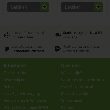
Bekijken
Bekijken
Voor 21:00 uur besteld
Gratis
bezorging in
NL & BE
morgen in huis
vanaf
75,-
Grootste assortiment
PostNL afhaalpunt: kies zelf
uit voorraad leverbaar
wanneer je afhaalt
Informatie
Over ons
Tips en tricks
Wie wij zijn?
Keuzehulpen
Vacatures bij kitcentrum.nl
Acties
Over Kitcentrum.nl
Levertijd & Bezorging
Maatschappelijk
Retourneren & Annuleren
Winkelmand
Veel gestelde vragen (FAQ)
Contact