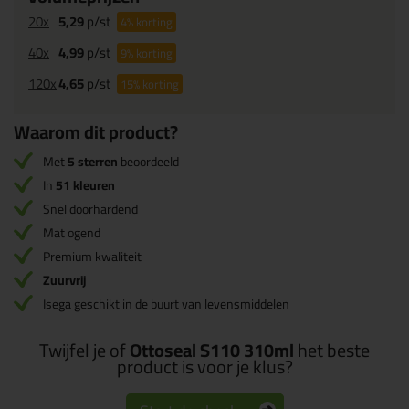
20x
5,29
p/st
4%
korting
40x
4,99
p/st
9%
korting
120x
4,65
p/st
15%
korting
Waarom dit product?
Met
5 sterren
beoordeeld
In
51 kleuren
Snel doorhardend
Mat ogend
Premium kwaliteit
Zuurvrij
Isega geschikt in de buurt van levensmiddelen
Twijfel je of
Ottoseal S110 310ml
het beste
product is voor je klus?