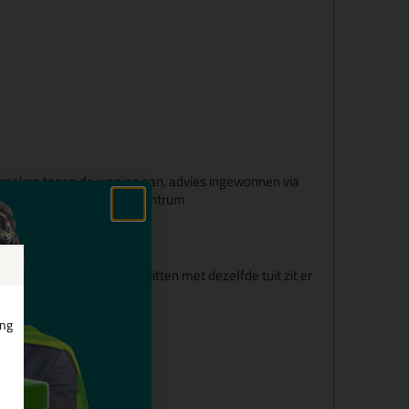
maken tegen de woning aan, advies ingewonnen via
r een nette prijs. Top kitcentrum
n de tuit, dus de dag erna kitten met dezelfde tuit zit er
ing