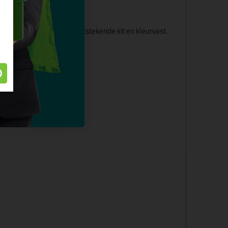
e kit niet mooi...
kwam van Kit Centrum. Uitstekende kit en kleurvast.