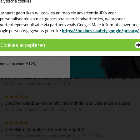
alytische cookies.
Je kent het wel. Leuke houten vloerdelen, randje afdichten...kleur van d
arnaast gebruiken wij cookies en mobiele advertentie-ID’s voor
Heel veel kleuren en bouwmarkten geprobeerd, helaas. De uitkomst 
personaliseerde en niet-gepersonaliseerde advertenties, waaronder
Service/ communicatie is perfect.
vertentiepersonalisatie via partners zoals Google. Meer informatie over hoe
ogle persoonsgegevens gebruikt:
https://business.safety.google/privacy/
Geschreven door Jacco op 18 juli 2024
 de actiecode ›
Cookies accepteren
 wil geen cadeau
Wil niks anders werk al jaren met otoseal gewoon de beste
Geschreven door Boekkie op 10 juli 2024
j aankoop vanaf €125,-
Soms moeilijk te vinden in de kleur dat he wenst maar prima produkt
Geschreven door Mario op 4 juli 2024
Goed verwerkbaar en 'stinkt' veel minder dan vele andere tubes
Geschreven door DannyVdW op 3 juli 2024
Makelijk in gebruik en mooi kleurenpalet
Geschreven door Jeffrey Jongmans op 11 februari 2024