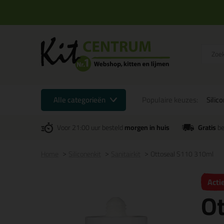
Alle categorieën
Populaire keuzes:
Silic
Voor 21:00 uur besteld
morgen in huis
Gratis
be
Home
Siliconenkit
Sanitairkit
Ottoseal S110 310ml
Acti
O