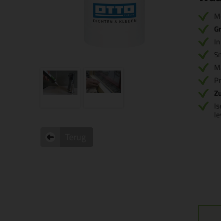
M
Gr
I
S
M
Pr
Zu
Is
l
Terug