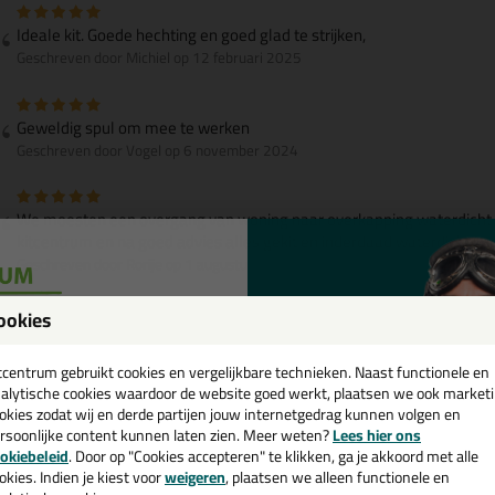
Ideale kit. Goede hechting en goed glad te strijken,
Geschreven door Michiel op 12 februari 2025
Geweldig spul om mee te werken
Geschreven door Vogel op 6 november 2024
We moesten een overgang van woning naar overkapping waterdicht 
kitcentrum en na goed advies alles gekit en inderdaad waterdicht voo
Geschreven door Rorije op 1 augustus 2024
ookies
Erg fijne kit, goed te verwerken. Wel even opletten, de kit droogt ook i
een
niet in. Ander tuitje erop en hij doiet het weer.
cadeau 💚
tcentrum gebruikt cookies en vergelijkbare technieken. Naast functionele en
Geschreven door Henny op 31 juli 2024
alytische cookies waardoor de website goed werkt, plaatsen we ook market
okies zodat wij en derde partijen jouw internetgedrag kunnen volgen en
rsoonlijke content kunnen laten zien. Meer weten?
Lees hier ons
e nieuwsbrief en ontvang een
Super kit, lekker dik en kit makkeijk weg
okiebeleid
. Door op "Cookies accepteren" te klikken, ga je akkoord met alle
Geschreven door Tim Jannink op 24 juli 2024
v. €35,-
bij je eerste bestelling!
okies. Indien je kiest voor
weigeren
, plaatsen we alleen functionele en