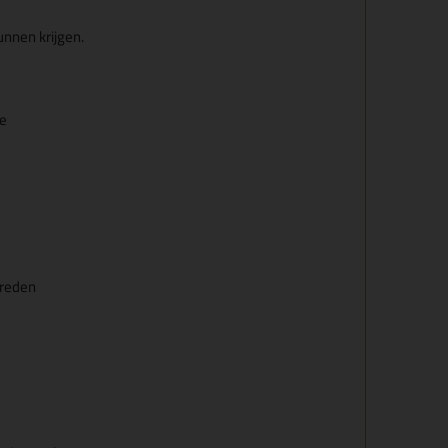
unnen krijgen.
ee
vreden