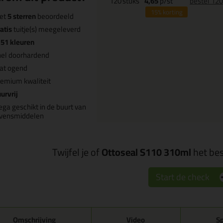
120
stuks
4,65
p/st
bestel 12
15%
korting
et
5 sterren
beoordeeld
atis
tuitje(s) meegeleverd
n
51 kleuren
nel doorhardend
at ogend
emium kwaliteit
urvrij
ega geschikt in de buurt van
evensmiddelen
Twijfel je of
Ottoseal S110 310ml
het bes
Start de check
Omschrijving
Video
Sp