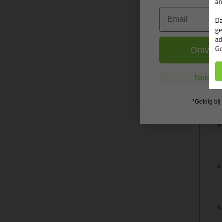
an
Email
Da
ge
ad
Go
Ontvang
Nee, ik
*Geldig bi