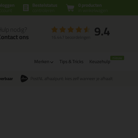
nloggen
Bestelstatus
0 producten
ccount
controleren
in winkelwagen
9.4
Hulp nodig?
Contact ons
16.447 beoordelingen
Merken
Tips & Tricks
Keuzehulp
verbaar
PostNL afhaalpunt: kies zelf wanneer je afhaalt