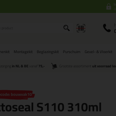
I
a
onenkit
Montagekit
Beglazingskit
Purschuim
Gevel- & Vloerkit
zorging
in NL & BE
vanaf
75,-
Grootste assortiment
uit voorraad le
ecode: bouwvak10
ttoseal S110 310ml