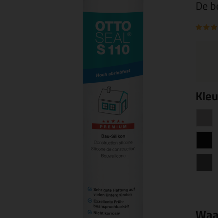
De b
Kleu
Waa