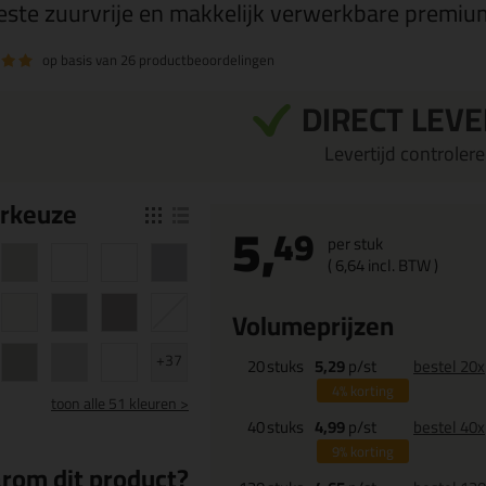
este zuurvrije en makkelijk verwerkbare premium 
op basis van
26 productbeoordelingen
DIRECT LEV
Levertijd controleren
r
keuze
5,
49
per stuk
(
6,
64
incl. BTW )
Volumeprijzen
+37
20
stuks
5,29
p/st
bestel 20x
4%
korting
toon
alle 51 kleuren >
40
stuks
4,99
p/st
bestel 40x
9%
korting
rom dit product?