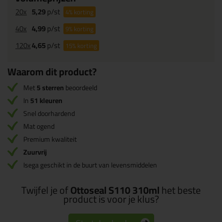
20x
5,29
p/st
4%
korting
40x
4,99
p/st
9%
korting
120x
4,65
p/st
15%
korting
Waarom dit product?
Met
5 sterren
beoordeeld
In
51 kleuren
Snel doorhardend
Mat ogend
Premium kwaliteit
Zuurvrij
Isega geschikt in de buurt van levensmiddelen
Twijfel je of
Ottoseal S110 310ml
het beste
product is voor je klus?