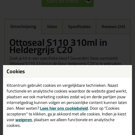
Start de check
Omschrijving
Video
Specificaties
Reviews (26)
Ottoseal S110 310ml in
Heldergrijs C20
Zoek je kit in een specifieke kleur? Gevonden! Deze sanitairkit
Ottoseal S110 310ml in de kleur Heldergrijs C20 is te gebruiken
voor verschillende toepassingen. Een duurzame en veelzijdige kit
Cookies
welke makkelijk te verwerken is. Perfect als je een bijpassende
kleur zoekt met gegarandeerd een topresultaat. Bestel de
Kitcentrum gebruikt cookies en vergelijkbare technieken. Naast
Ottoseal S110 310ml in kleur Heldergrijs C20 vandaag nog! Op
voorraad en op werkdagen besteld = morgen in huis.
functionele en analytische cookies waardoor de website goed werkt,
plaatsen we ook marketing cookies zodat wij en derde partijen jouw
internetgedrag kunnen volgen en persoonlijke content kunnen laten
Wil je meer weten over de toepassing en kenmerken van dit
product?
Lees alles over dit product >
zien. Meer weten?
Lees hier ons cookiebeleid
. Door op "Cookies
accepteren" te klikken, ga je akkoord met alle cookies. Indien je kiest
Tips & tricks voor Ottoseal S110
voor
weigeren
, plaatsen we alleen functionele en analytische
cookies.
310ml