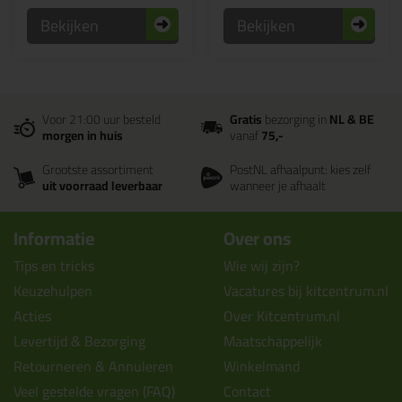
Bekijken
Bekijken
Voor 21:00 uur besteld
Gratis
bezorging in
NL & BE
morgen in huis
vanaf
75,-
Grootste assortiment
PostNL afhaalpunt: kies zelf
uit voorraad leverbaar
wanneer je afhaalt
Informatie
Over ons
Tips en tricks
Wie wij zijn?
Keuzehulpen
Vacatures bij kitcentrum.nl
Acties
Over Kitcentrum.nl
Levertijd & Bezorging
Maatschappelijk
Retourneren & Annuleren
Winkelmand
Veel gestelde vragen (FAQ)
Contact