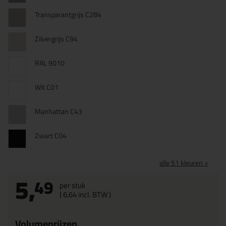
Transparantgrijs C284
Zilvergrijs C94
RAL 9010
Wit C01
Manhattan C43
Zwart C04
alle 51 kleuren >
5,
49
per stuk
(
6,
64
incl. BTW )
Volumeprijzen