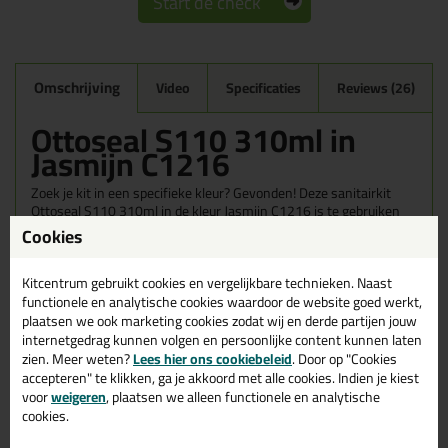
Start de check
Omschrijving
Video
Specificaties
Reviews (26)
Ottoseal S110 310ml in
Jasmijn C1216
Zoek je kit in een specifieke kleur? Gevonden! Deze sanitairkit
Ottoseal S110 310ml in de kleur Jasmijn C1216 is te gebruiken
voor verschillende toepassingen. Een duurzame en veelzijdige kit
Cookies
welke makkelijk te verwerken is. Perfect als je een bijpassende
kleur zoekt met gegarandeerd een topresultaat. Bestel de
Kitcentrum gebruikt cookies en vergelijkbare technieken. Naast
Ottoseal S110 310ml in kleur Jasmijn C1216 vandaag nog! Op
voorraad en op werkdagen besteld = morgen in huis.
functionele en analytische cookies waardoor de website goed werkt,
plaatsen we ook marketing cookies zodat wij en derde partijen jouw
internetgedrag kunnen volgen en persoonlijke content kunnen laten
Wil je meer weten over de toepassing en kenmerken van dit
product?
Lees alles over dit product >
zien. Meer weten?
Lees hier ons cookiebeleid
. Door op "Cookies
accepteren" te klikken, ga je akkoord met alle cookies. Indien je kiest
Tips & tricks voor Ottoseal S110
voor
weigeren
, plaatsen we alleen functionele en analytische
cookies.
310ml