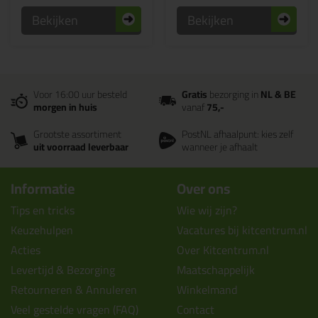
Bekijken
Bekijken
Voor 16:00 uur besteld
Gratis
bezorging in
NL & BE
morgen in huis
vanaf
75,-
Grootste assortiment
PostNL afhaalpunt: kies zelf
uit voorraad leverbaar
wanneer je afhaalt
Informatie
Over ons
Tips en tricks
Wie wij zijn?
Keuzehulpen
Vacatures bij kitcentrum.nl
Acties
Over Kitcentrum.nl
Levertijd & Bezorging
Maatschappelijk
Retourneren & Annuleren
Winkelmand
Veel gestelde vragen (FAQ)
Contact