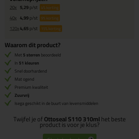
20x
5,29
p/st
4%
korting
40x
4,99
p/st
9%
korting
120x
4,65
p/st
15%
korting
Waarom dit product?
Met
5 sterren
beoordeeld
In
51 kleuren
Snel doorhardend
Mat ogend
Premium kwaliteit
Zuurvrij
Isega geschikt in de buurt van levensmiddelen
Twijfel je of
Ottoseal S110 310ml
het beste
product is voor je klus?