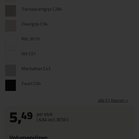
Transparantgrijs C284
Zilvergrijs C94
RAL 9010
Wit C01
Manhattan C43
Zwart C04
alle 51 kleuren >
5,
49
per stuk
(
6,
64
incl. BTW )
Volumeprijzen