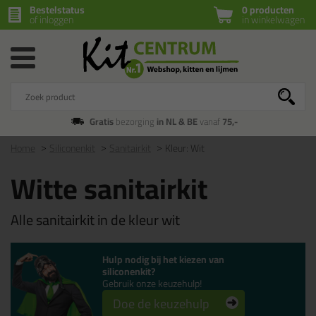
Bestelstatus
0 producten
of inloggen
in winkelwagen
Gratis
bezorging
in NL & BE
vanaf
75,-
Home
Siliconenkit
Sanitairkit
Kleur: Wit
Witte sanitairkit
Alle sanitairkit in de kleur wit
Hulp nodig bij het kiezen van
siliconenkit?
Gebruik onze keuzehulp!
Doe de keuzehulp