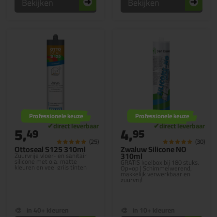
Bekijken
Bekijken
Professionele keuze
Professionele keuze
5,
4,
49
95
(25)
(30)
Ottoseal S125 310ml
Zwaluw Silicone NO
310ml
Zuurvrije vloer- en sanitair
silicone met o.a. matte
GRATIS koelbox bij 180 stuks.
kleuren en veel grijs tinten
Op=op | Schimmelwerend,
makkelijk verwerkbaar en
zuurvrij!
in 40+ kleuren
in 10+ kleuren