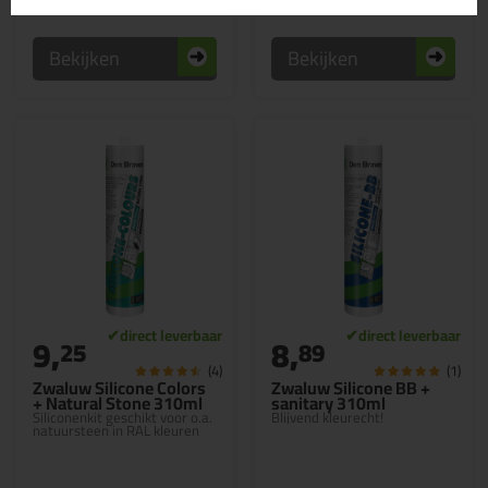
Bekijken
Bekijken
9,
8,
25
89
(4)
(1)
Zwaluw Silicone Colors
Zwaluw Silicone BB +
+ Natural Stone 310ml
sanitary 310ml
Siliconenkit geschikt voor o.a.
Blijvend kleurecht!
natuursteen in RAL kleuren