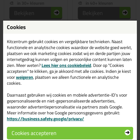
in 30+ kleuren
in 40+ kleuren
Bekijken
Bekijken
Cookies
Kitcentrum gebruikt cookies en vergelijkbare technieken. Naast
functionele en analytische cookies waardoor de website goed werkt,
plaatsen we ook marketing cookies zodat wij en derde partijen jouw
internetgedrag kunnen volgen en persoonlijke content kunnen laten
zien. Meer weten?
Lees hier ons cookiebeleid
. Door op "Cookies
accepteren" te klikken, ga je akkoord met alle cookies. Indien je kiest
voor
weigeren
, plaatsen we alleen functionele en analytische
cookies.
✔ Duurzame keuze
6,
9,
Daarnaast gebruiken wij cookies en mobiele advertentie-ID’s voor
39
99
gepersonaliseerde en niet-gepersonaliseerde advertenties,
(2)
(1)
waaronder advertentiepersonalisatie via partners zoals Google.
illbruck FA201
Bostik Premium S960
Sanitairkit 310ml
Silicone 310ml
Meer informatie over hoe Google persoonsgegevens gebruikt:
Tevens foodsafe / Isega
Kies bewust voor duurzaam &
https://business.safety.google/privacy/
de hoogste kwaliteit
Cookies accepteren