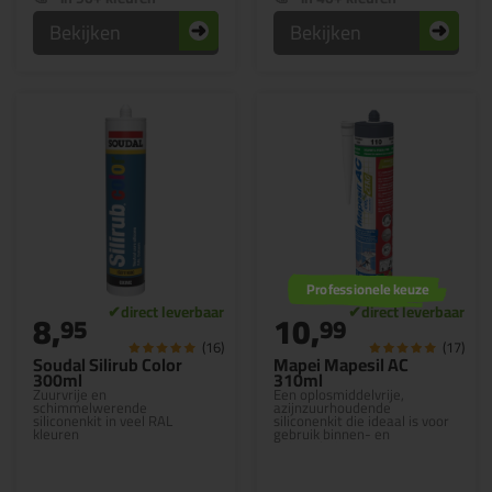
Bekijken
Bekijken
Professionele keuze
8,
10,
95
99
(16)
(17)
Soudal Silirub Color
Mapei Mapesil AC
300ml
310ml
Zuurvrije en
Een oplosmiddelvrije,
schimmelwerende
azijnzuurhoudende
siliconenkit in veel RAL
siliconenkit die ideaal is voor
kleuren
gebruik binnen- en
buitenshuis