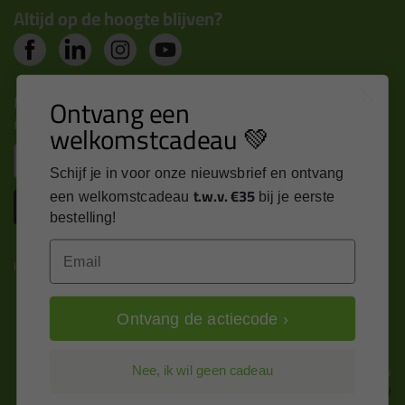
Altijd op de hoogte blijven?
Nieuws, tips en exclusieve deals rechtstreeks in je
Ontvang een
inbox
welkomstcadeau 💚
Email
Schijf je in voor onze nieuwsbrief en ontvang
t.w.v. €35
een welkomstcadeau
bij je eerste
Inschrijven
bestelling!
Email
Kitcentrum is trots op:
Ontvang de actiecode ›
Alle prijzen zijn in EURO en excl. 21% BTW
Nee, ik wil geen cadeau
wijzig naar incl. BTW