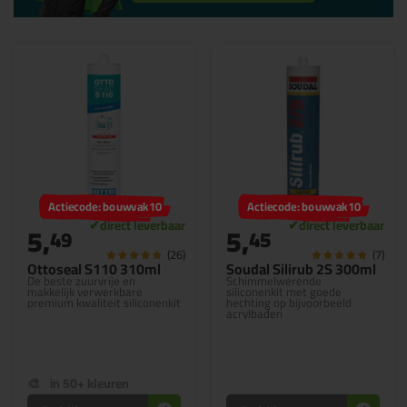
Actiecode: bouwvak10
Actiecode: bouwvak10
5,
5,
49
45
(26)
(7)
Ottoseal S110 310ml
Soudal Silirub 2S 300ml
De beste zuurvrije en
Schimmelwerende
makkelijk verwerkbare
siliconenkit met goede
premium kwaliteit siliconenkit
hechting op bijvoorbeeld
acrylbaden
in 50+ kleuren