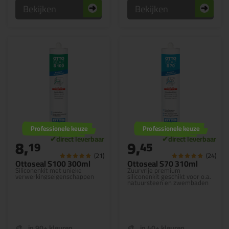
Bekijken
Bekijken
Professionele keuze
Professionele keuze
8,
9,
19
45
(21)
(24)
Ottoseal S100 300ml
Ottoseal S70 310ml
Siliconenkit met unieke
Zuurvrije premium
verwerkingseigenschappen
siliconenkit geschikt voor o.a.
natuursteen en zwembaden
in 90+ kleuren
in 40+ kleuren