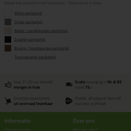
Bekijk het overzicht met Sanitairkit - Siliconenkit in kleur:
Witte sanitairkit
Grijze sanitairkit
Beige / zandkleurige sanitairkit
Zwarte sanitairkit
Bruine / houtkleurige sanitairkit
Transparante sanitairkit
Voor 21:00 uur besteld
Gratis
bezorging in
NL & BE
morgen in huis
vanaf
75,-
Grootste assortiment
PostNL afhaalpunt: kies zelf
uit voorraad leverbaar
wanneer je afhaalt
Informatie
Over ons
Tips en tricks
Wie wij zijn?