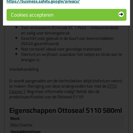
badkamers en keukens
https://business.safety.google/privacy/
Uitstekende hechting op veel verschillende ondergronden,
soms in combinatie met een primer
Cookies accepteren
Zeer goede weer-, verouderings- en UV-bestendigheid,
waardoor het geschikt is voor buitengebruik
Zeer emissiearm (Emicode EC 1 Plus) – milieuvriendelijk
en veilig voor binnengebruik
Geschikt voor gebruik in de buurt van levensmiddelen
(ISEGA gecertificeerd)
Niet corrosief, ideaal voor gevoelige materialen
Sliertvrij en wrijfvast, waardoor het netjes en strak aan te
brengen is
Voorbehandeling
Er wordt aangeraden om de hechtvlakken altijd stofvrij en vetvrij
te maken. Reiniging van deze ondergronden kan met de
OTTO
Cleaner T
. Nog meer informatie nodig? Bekijk dan de
productspecificaties van de Ottoseal S110!
Eigenschappen Ottoseal S110 580ml
Merk
Otto Chemie
Verpakkingstype