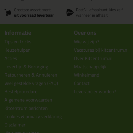
Grootste assortiment
PostNL afhaalpunt: kies zelf
uit voorraad leverbaar
wanneer je afhaalt
Informatie
Over ons
Tips en tricks
Wie wij zijn?
Keuzehulpen
Vacatures bij kitcentrum.nl
Acties
Over Kitcentrum.nl
Levertijd & Bezorging
Maatschappelijk
Retourneren & Annuleren
Winkelmand
Veel gestelde vragen (FAQ)
Contact
Bestelprocedure
Leverancier worden?
Algemene voorwaarden
Kitcentrum berichten
Cookies & privacy verklaring
Disclaimer