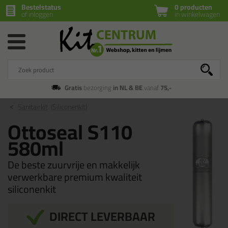
Bestelstatus
0 producten
of inloggen
in winkelwagen
Gratis
bezorging
in NL & BE
vanaf
75,-
Sanitairkit
(Siliconenkit)
Ottoseal S110
580ml
De beste zuurvrije en makkelijk
verwerkbare premium kwaliteit
siliconenkit
DIRECT LEVERBAAR