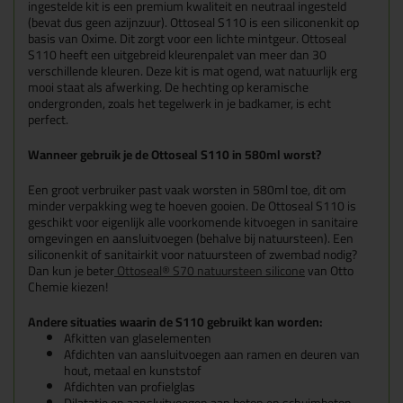
ingestelde kit is een premium kwaliteit en neutraal ingesteld
(bevat dus geen azijnzuur). Ottoseal S110 is een siliconenkit op
basis van Oxime. Dit zorgt voor een lichte mintgeur. Ottoseal
S110 heeft een uitgebreid kleurenpalet van meer dan 30
verschillende kleuren. Deze kit is mat ogend, wat natuurlijk erg
mooi staat als afwerking. De hechting op keramische
ondergronden, zoals het tegelwerk in je badkamer, is echt
perfect.
Wanneer gebruik je de Ottoseal S110 in 580ml worst?
Een groot verbruiker past vaak worsten in 580ml toe, dit om
minder verpakking weg te hoeven gooien. De Ottoseal S110 is
geschikt voor eigenlijk alle voorkomende kitvoegen in sanitaire
omgevingen en aansluitvoegen (behalve bij natuursteen). Een
siliconenkit of sanitairkit voor natuursteen of zwembad nodig?
Dan kun je beter
Ottoseal® S70 natuursteen silicone
van Otto
Chemie kiezen!
Andere situaties waarin de S110 gebruikt kan worden:
Afkitten van glaselementen
Afdichten van aansluitvoegen aan ramen en deuren van
hout, metaal en kunststof
Afdichten van profielglas