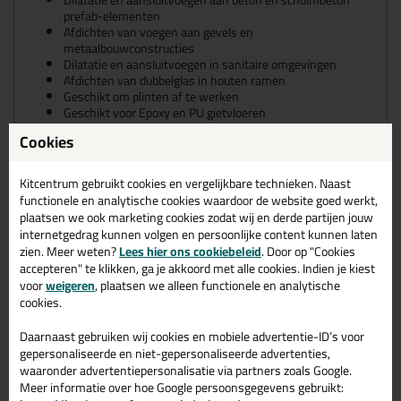
Dilatatie en aansluitvoegen aan beton en schuimbeton
prefab-elementen
Afdichten van voegen aan gevels en
metaalbouwconstructies
Dilatatie en aansluitvoegen in sanitaire omgevingen
Afdichten van dubbelglas in houten ramen
Geschikt om plinten af te werken
Geschikt voor Epoxy en PU gietvloeren
Cookies
Geschikte ondergronden voor de
Ottoseal S110
Kitcentrum gebruikt cookies en vergelijkbare technieken. Naast
De Ottoseal S110 hecht heel erg goed op bijna alle
functionele en analytische cookies waardoor de website goed werkt,
veelvoorkomende materialen zoals: hout, metaal, kunststof, glas,
plaatsen we ook marketing cookies zodat wij en derde partijen jouw
acrylsanitair, aluminium, beton, lood, edelstaal, ijzer, keramiek,
internetgedrag kunnen volgen en persoonlijke content kunnen laten
kunststofprofielen, koper, pleister, PVC-hard en nog meer!
zien. Meer weten?
Lees hier ons cookiebeleid
. Door op "Cookies
Voor een volledig overzicht van alle geschikte ondergronden
accepteren" te klikken, ga je akkoord met alle cookies. Indien je kiest
raden we je aan om het datablad even te bekijken. Deze vind je
voor
weigeren
, plaatsen we alleen functionele en analytische
onder het kopje 'specificaties'!
cookies.
Kenmerken van de Ottoseal S110
Daarnaast gebruiken wij cookies en mobiele advertentie-ID’s voor
gepersonaliseerde en niet-gepersonaliseerde advertenties,
waaronder advertentiepersonalisatie via partners zoals Google.
Zeer slijtvast en bestand tegen zware belasting
Meer informatie over hoe Google persoonsgegevens gebruikt:
Schimmelwerend, ideaal voor vochtige omgevingen zoals