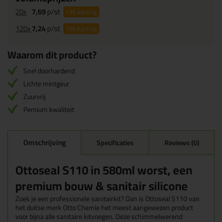
20x
7,69
p/st
13%
korting
120x
7,24
p/st
18%
korting
Waarom dit product?
Snel doorhardend
Lichte mintgeur
Zuurvrij
Pemium kwaliteit
Omschrijving
Specificaties
Reviews (0)
Ottoseal S110 in 580ml worst, een
premium bouw & sanitair silicone
Zoek je een professionele sanitairkit? Dan is Ottoseal S110 van
het duitse merk Otto Chemie het meest aangewezen product
voor bijna alle sanitaire kitvoegen. Deze schimmelwerend