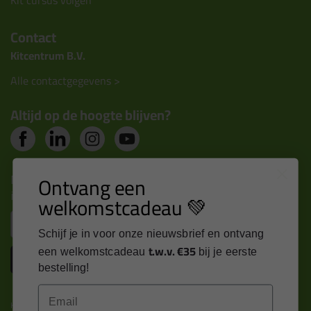
Kit cursus volgen
Contact
Kitcentrum B.V.
Alle contactgegevens >
Altijd op de hoogte blijven?
Nieuws, tips en exclusieve deals rechtstreeks in je
Ontvang een
inbox
welkomstcadeau 💚
Email
Schijf je in voor onze nieuwsbrief en ontvang
t.w.v. €35
een welkomstcadeau
bij je eerste
Inschrijven
bestelling!
Email
Kitcentrum is trots op: