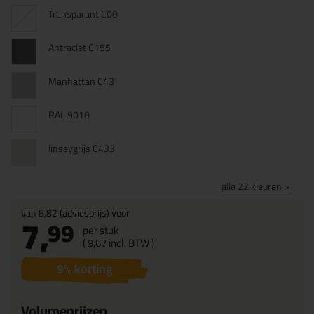
Transparant C00
Antraciet C155
Manhattan C43
RAL 9010
linseygrijs C433
alle 22 kleuren >
van
8,82
(adviesprijs) voor
7,
99
per stuk
(
9,
67
incl. BTW )
9
% korting
Volumeprijzen