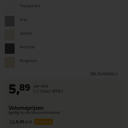
Transparant
Grijs
Jasmijn
Antraciet
Pergamon
alle 14 kleuren >
5,
89
per stuk
(
7,
13
incl. BTW )
Volumeprijzen
(geldig bij alle kleurcombinaties)
12x
5,35
p/st
9%
korting