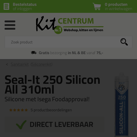
Bestelstatus
0 producten
of inloggen
in winkelwagen
Gratis
bezorging
in NL & BE
vanaf
75,-
Sanitairkit
(Siliconenkit)
Seal-It 250 Silicon
All 310ml
Silicone met Isega Foodapproval!
5 productbeoordelingen
DIRECT LEVERBAAR