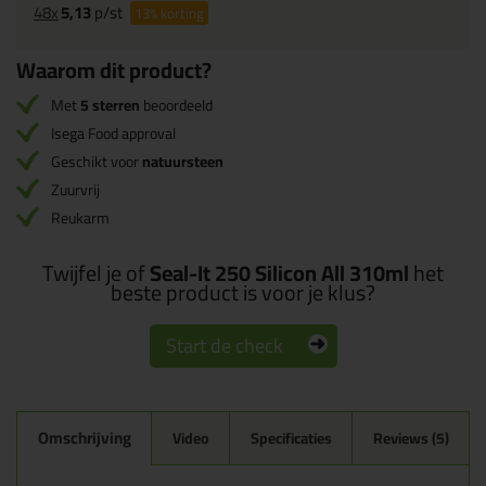
48x
5,13
p/st
13%
korting
Waarom dit product?
Met
5 sterren
beoordeeld
Isega Food approval
Geschikt voor
natuursteen
Zuurvrij
Reukarm
Twijfel je of
Seal-It 250 Silicon All 310ml
het
beste product is voor je klus?
Start de check
Omschrijving
Video
Specificaties
Reviews (5)