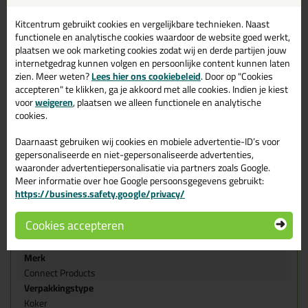
echt multifunctionele siliconenkit!
Kitcentrum gebruikt cookies en vergelijkbare technieken. Naast
Wij raden je aan om de hechtvlakken altijd stof- en vetvrij te
functionele en analytische cookies waardoor de website goed werkt,
maken. Reiniging van deze ondergronden kan met
Seal-It Cleaner
plaatsen we ook marketing cookies zodat wij en derde partijen jouw
510
. Wil je nog meer informatie? Bekijk dan de
internetgedrag kunnen volgen en persoonlijke content kunnen laten
productspecificaties van de Seal-It 250 Silicon-All!
zien. Meer weten?
Lees hier ons cookiebeleid
. Door op "Cookies
accepteren" te klikken, ga je akkoord met alle cookies. Indien je kiest
Kenmerken
voor
weigeren
, plaatsen we alleen functionele en analytische
Duurzaam elastisch 25%
cookies.
Hecht goed en makkelijk te verwerken
Goed kleur, uv, water, vocht, weer ,schoonmaakmiddelen
en verouderingsbestendig
Daarnaast gebruiken wij cookies en mobiele advertentie-ID’s voor
Reukloos
gepersonaliseerde en niet-gepersonaliseerde advertenties,
Krimp en zuurvrij uithardend
waaronder advertentiepersonalisatie via partners zoals Google.
Multifunctioneel toepasbaar
Meer informatie over hoe Google persoonsgegevens gebruikt:
Uitharding in 24 uren bij 23 °C is ongeveer 2 mm
https://business.safety.google/privacy/
Eigenschappen Seal-It 250 Silicon All
Cookies accepteren
310ml
Merk
Connect Products
Verpakkingstype
Koker