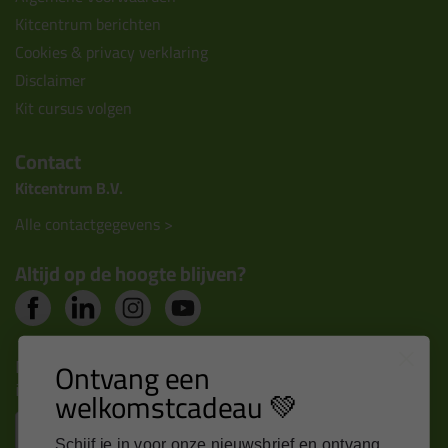
Kitcentrum berichten
Cookies & privacy verklaring
Disclaimer
Kit cursus volgen
Contact
Kitcentrum B.V.
Alle contactgegevens >
Altijd op de hoogte blijven?
Nieuws, tips en exclusieve deals rechtstreeks in je
Ontvang een
inbox
welkomstcadeau 💚
Email
Schijf je in voor onze nieuwsbrief en ontvang